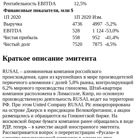
Рентабельность EBITDA
12,5%
Финансовые показатели, млн $
1П 2020
1П 2020
Изм.
Выручка
4736
4997
-5,2%
EBITDA
528
1 124
-53,0%
Чистая прибыль
558
952
-41,4%
Чистый долг
7520
7875
-4,5%
Краткое описание эмитента
RUSAL – алюминиевая компания российского
происхождения, один из крупнейших в мире производителей
первичного алюминия с долей 5,8% рынка, контролирующий
6,2% мирового производства глинозема. Штаб-квартира
компании расположена в Лимассоле, Кипр, но основную
производственную деятельность RUSAL ведет на территории
РФ. При этом United Company RUSAL Plc инкорпорирована
на острове Джерси в юрисдикции Великобритании, а акции
размещались и обращаются на Гонконгской бирже. На
московской бирже бумаги компании ранее обращались в виде
РДР, теперь – в качестве акций иностранного эмитента.
Рассматривается вопрос о перерегистрации «Русала» в
качестве международной компании в одном из двух