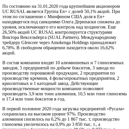
По состоянию на 31.01.2020 года крупнейшим акционером
UC RUSAL является Группа En+ с долей 50,1% акций. При
этом по соглашению с Минфином США доля в En+
находящегося под санкциями Олега Дерипаски снижена до
уровня, исключающего его контроль над холдингом. Еще
26,50% акций UC RUSAL контролируется структурами
Виктора Вексельберга (SUAL Partners). Международному
трейдеру Glencore через Amokenga Holdings принадлежит
6,78%. В свободном обращении находится около 16,62%
акций.
В состав компании входят 10 алюминиевых и 7 глиноземных
заводов, 5 предприятий по добыче бокситов, 3 завода по
производству порошковой продукции, 2 предприятия по
производству кремния, 4 фольгопрокатных предприятия, 2
криолитовых и 1 катодный завод. Действующие
производственные мощности компании позволяют
производить 3,9 млн тонн алюминия, 10,5 млн тонн глинозема
и 17,4 млн тонн бокситов в год.
В первой половине 2020 года загрузка предприятий «Русала»
сохранилась на высоком уровне 97%. Производство
алюминия снизилось на 0,2% до 1 867 тыс. т, производство
глинозема увеличилось на 0,9% до 3 850 тыс. т., а