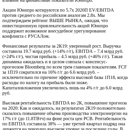
влияние на финансовые показатели Юнипро.
Акции Юнипро котируются по 5.7x 2020П EV/EBITDA
против среднего по российским аналогам 2.8x. Мы
подтверждаем рейтинг ВЫШЕ РЫНКА, ожидая, что
инвестиционную привлекательность акций Юнипро
поддержит возможное внесудебное урегулирование
конфликта с РУСАЛом.
Финансовые результаты за 2К19: уверенный рост. Выручка
составила 19.7 млрд руб. (+14% г/г), EBITDA – 7.4 млрд руб.
(+24% г/г), чистая прибыль – 4.5 млрд руб. (+46% г/г). Такая
динамика ожидалась и в целом совпала с консенсус-
прогнозом Bloomberg по всем трем главным показателям. FCF
за 1П19 сократился на 16% г/г до 6.6 млрд руб. –
исключительно по причине эффекта высокой базы 1П18, когда
расходы по налогу на прибыль были ниже.
Капиталовложения увеличились лишь на 4% г/г до 6.0 млрд
руб.
Высокая рентабельность EBITDA во 2К, повышение прогноза
на 2020: Как и ожидалось, на результатах 2К19 положительно
сказалось повышение объема производства электроэнергии на
17% г/г (до 11.8ТВтч) на фоне роста цен РСВ. Рентабельность
по EBITDA составила 38% — уже третий квартал подряд она
держится на рекордно высоком уровне за последние годы. В