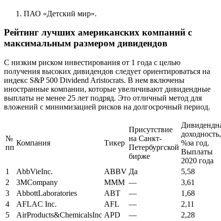
ПАО «Детский мир».
Рейтинг лучших американских компаний с
максимальным размером дивидендов
С низким риском инвестирования от 1 года с целью
получения высоких дивидендов следует ориентироваться на
индекс S&P 500 Dividend Aristocrats. В нем включены
иностранные компании, которые увеличивают дивидендные
выплаты не менее 25 лет подряд. Это отличный метод для
вложений с минимизацией рисков на долгосрочный период.
Дивидендн
Присутствие
доходность,
№
на Санкт-
Компания
Тикер
%за год.
пп
Петербургской
Выплаты
бирже
2020 года
1
AbbVieInc.
ABBV
Да
5,58
2
3MCompany
MMM
—
3,61
3
AbbottLaboratories
ABT
—
1,68
4
AFLAC Inc.
AFL
—
2,11
5
AirProducts&ChemicalsInc
APD
—
2,28