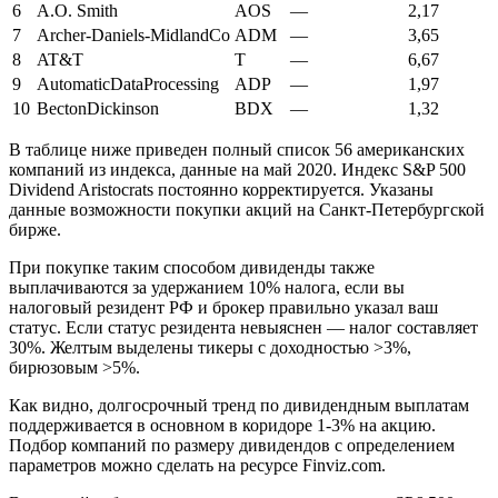
6
A.O. Smith
AOS
—
2,17
7
Archer-Daniels-MidlandCo
ADM
—
3,65
8
AT&T
T
—
6,67
9
AutomaticDataProcessing
ADP
—
1,97
10
BectonDickinson
BDX
—
1,32
В таблице ниже приведен полный список 56 американских
компаний из индекса, данные на май 2020. Индекс S&P 500
Dividend Aristocrats постоянно корректируется. Указаны
данные возможности покупки акций на Санкт-Петербургской
бирже.
При покупке таким способом дивиденды также
выплачиваются за удержанием 10% налога, если вы
налоговый резидент РФ и брокер правильно указал ваш
статус. Если статус резидента невыяснен — налог составляет
30%. Желтым выделены тикеры с доходностью >3%,
бирюзовым >5%.
Как видно, долгосрочный тренд по дивидендным выплатам
поддерживается в основном в коридоре 1-3% на акцию.
Подбор компаний по размеру дивидендов c определением
параметров можно сделать на ресурсе Finviz.com.