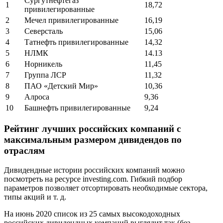
Сургутнефтегаз
1
18,72
привилегированные
2
Мечел привилегированные
16,19
3
Северсталь
15,06
4
Татнефть привилегированные
14,32
5
НЛМК
14.13
6
Норникель
11,45
7
Группа ЛСР
11,32
8
ПАО «Детский Мир»
10,36
9
Алроса
9,36
10
Башнефть привилегированные
9,24
Рейтинг лучших российских компаний с
максимальным размером дивидендов по
отраслям
Дивидендные истории российских компаний можно
посмотреть на ресурсе investing.com. Гибкий подбор
параметров позволяет отсортировать необходимые сектора,
типы акций и т. д.
На июнь 2020 список из 25 самых высокодоходных
российских дивидендных компаний выглядит так (без