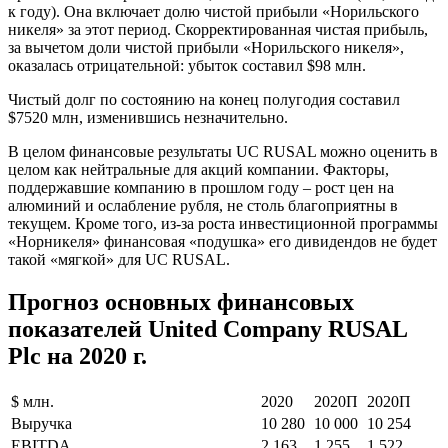
к году). Она включает долю чистой прибыли «Норильского
никеля» за этот период. Скорректированная чистая прибыль,
за вычетом доли чистой прибыли «Норильского никеля»,
оказалась отрицательной: убыток составил $98 млн.
Чистый долг по состоянию на конец полугодия составил
$7520 млн, изменившись незначительно.
В целом финансовые результаты UC RUSAL можно оценить в
целом как нейтральные для акций компании. Факторы,
поддержавшие компанию в прошлом году – рост цен на
алюминий и ослабление рубля, не столь благоприятны в
текущем. Кроме того, из-за роста инвестиционной программы
«Норникеля» финансовая «подушка» его дивидендов не будет
такой «мягкой» для UC RUSAL.
Прогноз основных финансовых
показателей United Company RUSAL
Plc на 2020 г.
$ млн.
2020
2020П
2020П
Выручка
10 280
10 000
10 254
EBITDA
2 163
1 255
1 522