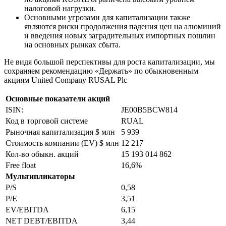
налоговой нагрузки.
Основными угрозами для капитализации также
являются риски продолжения падения цен на алюминий
и введения новых заградительных импортных пошлин
на основных рынках сбыта.
Не видя большой перспективы для роста капитализации, мы
сохраняем рекомендацию «Держать» по обыкновенным
акциям United Company RUSAL Plc
Основные показатели акций
ISIN:
JE00B5BCW814
Код в торговой системе
RUAL
Рыночная капитализация $ млн
5 939
Стоимость компании (EV) $ млн
12 217
Кол-во обыкн. акций
15 193 014 862
Free float
16,6%
Мультипликаторы
P/S
0,58
P/E
3,51
EV/EBITDA
6,15
NET DEBT/EBITDA
3,44