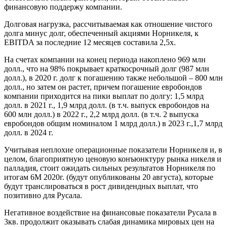
финансовую поддержу компании.
Долговая нагрузка, рассчитываемая как отношение чистого
долга минус долг, обеспеченный акциями Норникеля, к
EBITDA за последние 12 месяцев составила 2,5х.
На счетах компании на конец периода накоплено 969 млн
долл., что на 98% покрывает краткосрочный долг (987 млн
долл.), в 2020 г. долг к погашению также небольшой – 800 млн
долл., но затем он растет, причем погашение евробондов
компании приходится на пики выплат по долгу: 1,5 млрд
долл. в 2021 г., 1,9 млрд долл. (в т.ч. выпуск евробондов на
600 млн долл.) в 2022 г., 2,2 млрд долл. (в т.ч. 2 выпуска
евробондов общим номиналом 1 млрд долл.) в 2023 г.,1,7 млрд
долл. в 2024 г.
Учитывая неплохие операционные показатели Норникеля и, в
целом, благоприятную ценовую конъюнктуру рынка никеля и
палладия, стоит ожидать сильных результатов Норникеля по
итогам 6М 2020г. (будут опубликованы 20 августа), которые
будут транслироваться в рост дивидендных выплат, что
позитивно для Русала.
Негативное воздействие на финансовые показатели Русала в
3кв. продолжит оказывать слабая динамика мировых цен на