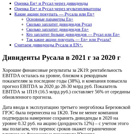
Оценка Ен+ и Русал через дивиденды
Оценка Ен+ и Русал через мультипликаторы
Какие акции покупать — Русала или En+
Основные параметры En+
Cколько заплатит дивидендов Русал
Cколько заплатит дивидендов En+
Кто заплатит больше дивидендов — Русал или En+
Так какие акции покупать — En+ или Русала?
Считаем дивиденды Русала и EN+.
Дивиденты Русала в 2021 г за 2020 г
Хорошие финансовые результаты за 2К19: рентабельность
EBITDA осталась на уровне, близком к рекордным
показателям за последние годы (38%), и компания повысила
прогноз EBITDA за 2020 до 28-30 млрд руб. Показатель
EBITDA за 1П19 (16.5 млрд руб.) составляет 56% от середины
обновленного прогноза.
Дата ввода в эксплуатацию третьего энергоблока Березовской
ГРЭС была перенесена на 1К20. Тем не менее компания
подтвердила намерение сохранить дивиденды в 2020 на
уровне 0.32 руб. на акцию (дохрдность 12%) – с учетом этого
мы полагаем, что перенос сроков окажет ограниченное