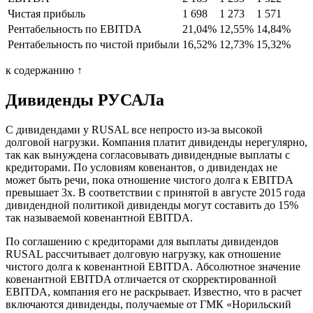
Чистая прибыль
1 698
1 273
1 571
Рентабельность по EBITDA
21,04%
12,55%
14,84%
Рентабельность по чистой прибыли
16,52%
12,73%
15,32%
к содержанию ↑
Дивиденды РУСАЛа
С дивидендами у RUSAL все непросто из-за высокой
долговой нагрузки. Компания платит дивиденды нерегулярно,
так как вынуждена согласовывать дивидендные выплаты с
кредиторами. По условиям ковенантов, о дивидендах не
может быть речи, пока отношение чистого долга к EBITDA
превышает 3х. В соответствии с принятой в августе 2015 года
дивидендной политикой дивиденды могут составить до 15%
так называемой ковенантной EBITDA.
По соглашению с кредиторами для выплаты дивидендов
RUSAL рассчитывает долговую нагрузку, как отношение
чистого долга к ковенантной EBITDA. Абсолютное значение
ковенантной EBITDA отличается от скорректированной
EBITDA, компания его не раскрывает. Известно, что в расчет
включаются дивиденды, получаемые от ГМК «Норильский