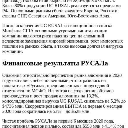
производство бокситов выросло на 28,6% до 8 073 тыс. т.
Более 80% продукции UC RUSAL реализуется за пределами
РФ. Основными рынкам сбыта являются Европа, Россия и
страны СНГ, Северная Америка, Юго-Восточная Азия.
После исключения UC RUSAL из санкционного списка
Минфина США основными угрозами капитализации
компании являются риск падения цен на алюминий
вследствие замедления мировой экономики, рост импортных
пошлин на рынках сбыта, а также высокая долговая нагрузка
компании.
Финансовые результаты РУСАЛа
Опасения относительно перспектив рынка алюминия в 2020
году оказались небеспочвенными, что отразилось на
показателях «Русала», представленных в полугодовой
отчетности по МСФО. Несмотря на сохранение объемов
производства и рост продаж алюминия на 13,2%,
консолидированная выручка UC RUSAL снизилась на 5,2% до
$4736 млн. Скорректированная EBITDA за первые 6 месяцев
2020 года сократилась на 53% – до $528 млн.
Чистая прибыль РУСАЛа за первые 6 месяцев 2020 года,
просчитанная первоначально, составила $558 млн (-41,4% год