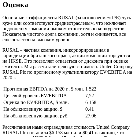
Оценка
Основные коэффициенты RUSAL (за исключением P/E) чуть
хуже или соответствуют среднеотраслевым, что исключает
недооценку компании рынком относительно конкурентов.
Показатель чистого долга компании, хотя и снижается, все
еще остается на высоком уровне.
RUSAL – частная компания, инкорпорированная в
юрисдикции британского права, акции компании торгуются
на HKSE. Это позволяет отказаться от дисконта при оценке
эмитента. Мы рассчитали целевую стоимость United Company
RUSAL Plc по прогнозному мультипликатору EV/EBITDA на
2020 г.
Прогнозная EBITDA на 2020 г., $ млн.
1 522
Целевой уровень EV/EBITDA
7,52
Оценка по EV/EBITDA, $ млн.
6 158
На обыкновенную акцию, $
0,41
На обыкновенную акцию, руб.
27,06
Рассчитанная нами справедливая стоимость United Company
RUSAL Plc составила $6 158 млн или $0,41 на акцию, что