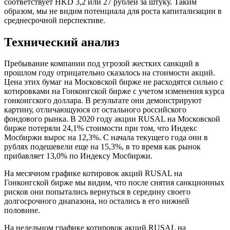
соответствует HKD 3,2 или 27 рублей за штуку. Таким
образом, мы не видим потенциала для роста капитализации в
среднесрочной перспективе.
Технический анализ
Пребывание компании под угрозой жестких санкций в
прошлом году отрицательно сказалось на стоимости акций.
Цена этих бумаг на Московской бирже не расходятся сильно с
котировками на Гонконгской бирже с учетом изменения курса
гонконгского доллара. В результате они демонстрируют
картину, отличающуюся от остального российского
фондового рынка. В 2020 году акции RUSAL на Московской
бирже потеряли 24,1% стоимости при том, что Индекс
Мосбиржи вырос на 12,3%. С начала текущего года они в
рублях подешевели еще на 15,3%, в то время как рынок
прибавляет 13,0% по Индексу Мосбиржи.
На месячном графике котировок акций RUSAL на
Гонконгской бирже мы видим, что после снятия санкционных
рисков они попытались вернуться в середину своего
долгосрочного диапазона, но остались в его нижней
половине.
На недельном графике котировок акций RUSAL на