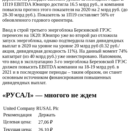
1П19 EBITDA Юнипро достигла 16.5 млрд руб., и компания
повысила прогноз этого показателя на 2020 на 2 млрд руб. (до
28-30 млрд руб.). Показатель за 1П19 составляет 56% от
обновленного годового ориентира.
Ввод в строй третьего энергоблока Березовской ГРЭС
перенесен на 1К20: Юнипро уже во второй раз отложила
запуск энергоблока, однако подтвердила план дивидендных
выплат в 2020 на уровне на уровне 20 млрд руб (0.32 руб./
акция, дивидендная доходность 11%). На данный момент 74%
капзатрат (из 40 млрд руб.) уже инвестировано. Напомним,
что ввод в эксплуатацию 3-го энергоблока Березовской ГРЭС
должен повысить EBITDA компании на 18-19 млрд руб. в
2021 и в последующие периоды – таким образом, он станет
основным источником финансирования повышенных
дивидендных выплат.
«РУСАЛ» — многого не ждем
United Company RUSAL Plc
Рекомендация
Держать
Целевая цена:
27,06 ₽
Текущая цена:
26,10 ₽