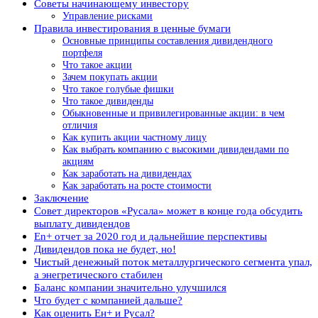
Советы начинающему инвестору
Управление рисками
Правила инвестирования в ценные бумаги
Основные принципы составления дивидендного
портфеля
Что такое акции
Зачем покупать акции
Что такое голубые фишки
Что такое дивиденды
Обыкновенные и привилегированные акции: в чем
отличия
Как купить акции частному лицу
Как выбрать компанию с высокими дивидендами по
акциям
Как заработать на дивидендах
Как заработать на росте стоимости
Заключение
Совет директоров «Русала» может в конце года обсудить
выплату дивидендов
En+ отчет за 2020 год и дальнейшие перспективы
Дивидендов пока не будет, но!
Чистый денежный поток металлургического сегмента упал,
а энегретического стабилен
Баланс компании значительно улучшился
Что будет с компанией дальше?
Как оценить Ен+ и Русал?