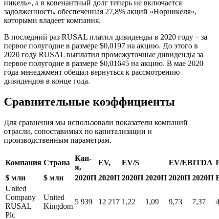
никель», а в ковенантный долг теперь не включается
задолженность, обеспеченная 27,8% акций «Норникеля»,
которыми владеет компания.
В последний раз RUSAL платил дивиденды в 2020 году – за
первое полугодие в размере $0,0197 на акцию. До этого в
2020 году RUSAL выплатил промежуточные дивиденды за
первое полугодие в размере $0,01645 на акцию. В мае 2020
года менеджмент обещал вернуться к рассмотрению
дивидендов в конце года.
Сравнительные коэффициенты
Для сравнения мы использовали показатели компаний
отрасли, сопоставимых по капитализации и
производственным параметрам.
Кап-
Компания
Страна
EV,
EV/S
EV/EBITDA
я,
$ млн
$ млн
2020П
2020П
2020П
2020П
2020П
2020П
United
Company
United
5 939
12 217
1,22
1,09
9,73
7,37
4
RUSAL
Kingdom
Plc