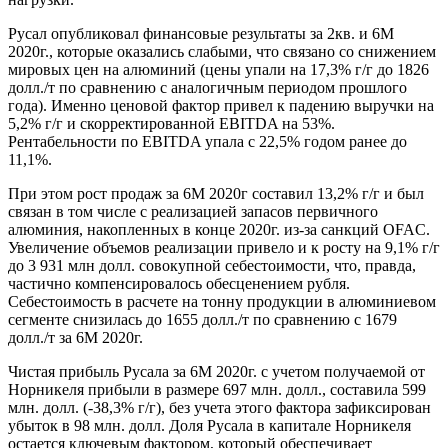
Русал опубликовал финансовые результаты за 2кв. и 6М
2020г., которые оказались слабыми, что связано со снижением
мировых цен на алюминий (цены упали на 17,3% г/г до 1826
долл./т по сравнению с аналогичным периодом прошлого
года). Именно ценовой фактор привел к падению выручки на
5,2% г/г и скорректированной EBITDA на 53%.
Рентабельности по EBITDA упала с 22,5% годом ранее до
11,1%.
При этом рост продаж за 6М 2020г составил 13,2% г/г и был
связан в том числе с реализацией запасов первичного
алюминия, накопленных в конце 2020г. из-за санкций OFAC.
Увеличение объемов реализации привело и к росту на 9,1% г/г
до 3 931 млн долл. совокупной себестоимости, что, правда,
частично компенсировалось обесценением рубля.
Себестоимость в расчете на тонну продукции в алюминиевом
сегменте снизилась до 1655 долл./т по сравнению с 1679
долл./т за 6М 2020г.
Чистая прибыль Русала за 6М 2020г. с учетом получаемой от
Норникеля прибыли в размере 697 млн. долл., составила 599
млн. долл. (-38,3% г/г), без учета этого фактора зафиксирован
убыток в 98 млн. долл. Доля Русала в капитале Норникеля
остается ключевым фактором, который обеспечивает