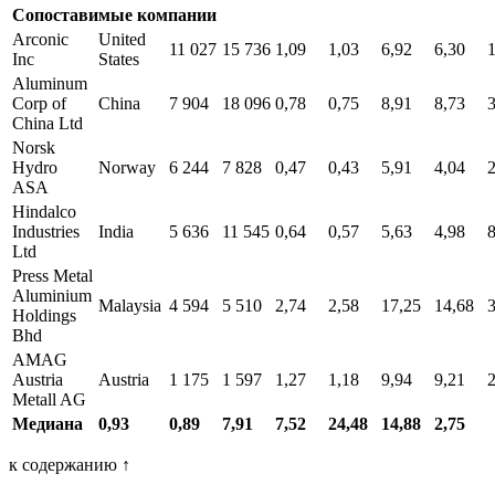
Сопоставимые компании
Arconic
United
11 027
15 736
1,09
1,03
6,92
6,30
Inc
States
Aluminum
Corp of
China
7 904
18 096
0,78
0,75
8,91
8,73
China Ltd
Norsk
Hydro
Norway
6 244
7 828
0,47
0,43
5,91
4,04
ASA
Hindalco
Industries
India
5 636
11 545
0,64
0,57
5,63
4,98
8
Ltd
Press Metal
Aluminium
Malaysia
4 594
5 510
2,74
2,58
17,25
14,68
Holdings
Bhd
AMAG
Austria
Austria
1 175
1 597
1,27
1,18
9,94
9,21
Metall AG
Медиана
0,93
0,89
7,91
7,52
24,48
14,88
2,75
к содержанию ↑