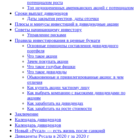
потенциалом роста
Топ недооцененных американских акций с потенциалом
Сроки выплат дивидендов
Даты закрытия реестров, даты отсечки
Плюсы и минусы инвестиций в дивидендные акции
Советы начинающему инвестору
Управление рисками
Правила инвестирования в ценные бумаги
Основные принципы составления дивидендного
портфеля
Что такое акции
Зачем покупать акции
Что такое голубые фишки
Что такое дивиденды
Обыкновенные и привилегированные акции: в чем
отличия
Как купить акции частному лицу
Как выбрать компанию с высокими дивидендами по
акциям
Как заработать на дивидендах
Как заработать на росте стоимости
Заключение
Календарь дивидендов
Календарь дивидендов
Новый «Русал» — есть жизнь после санкций
Дивиденты Русала в 2020 г за 2020 г