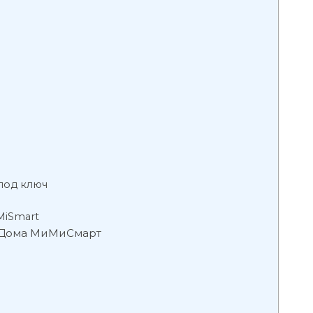
под ключ
MiSmart
 Дома МиМиСмарт