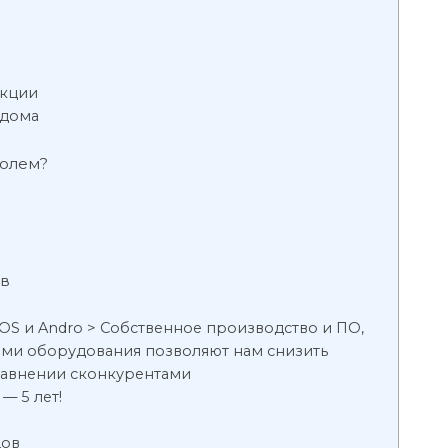
нкции
 дома
ролем?
ов
IOS и Andro > Собственное производство и ПО,
ами оборудования позволяют нам снизить
сравнении сконкурентами
— 5 лет!
дов