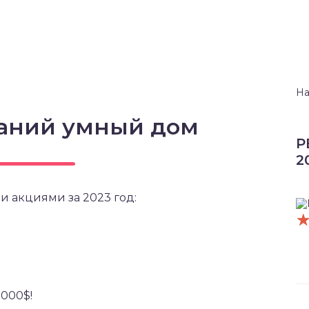
На
аний умный дом
Р
2
и акциями за 2023 год:
5000$!