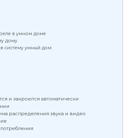
реле в умном доме
му дому
в систему умный дом
тся и закроются автоматически
ении
тема распределения звука и видео
ние
опотребления