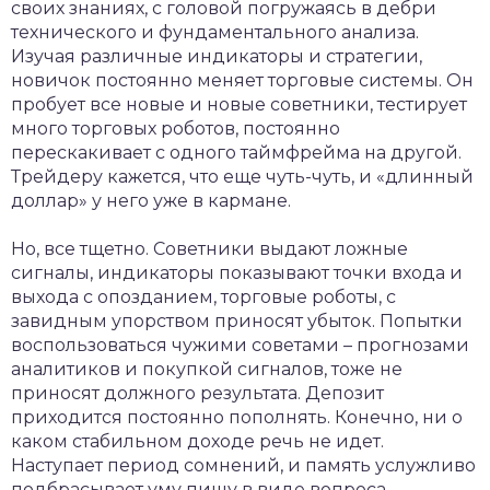
своих знаниях, с головой погружаясь в дебри
технического и фундаментального анализа.
Изучая различные индикаторы и стратегии,
новичок постоянно меняет торговые системы. Он
пробует все новые и новые советники, тестирует
много торговых роботов, постоянно
перескакивает с одного таймфрейма на другой.
Трейдеру кажется, что еще чуть-чуть, и «длинный
доллар» у него уже в кармане.
Но, все тщетно. Советники выдают ложные
сигналы, индикаторы показывают точки входа и
выхода с опозданием, торговые роботы, с
завидным упорством приносят убыток. Попытки
воспользоваться чужими советами – прогнозами
аналитиков и покупкой сигналов, тоже не
приносят должного результата. Депозит
приходится постоянно пополнять. Конечно, ни о
каком стабильном доходе речь не идет.
Наступает период сомнений, и память услужливо
подбрасывает уму пищу в виде вопроса –