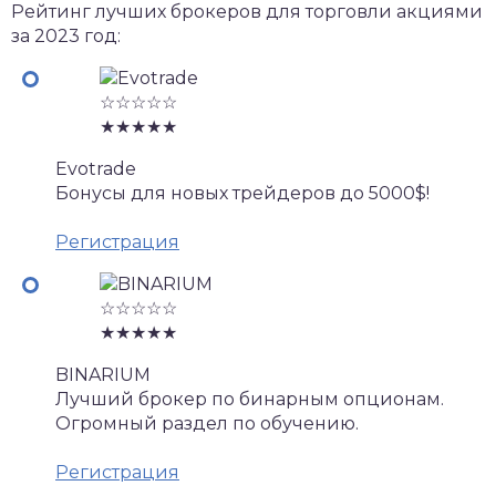
Рейтинг лучших брокеров для торговли акциями
за 2023 год:
☆☆☆☆☆
★★★★★
Evotrade
Бонусы для новых трейдеров до 5000$!
Регистрация
☆☆☆☆☆
★★★★★
BINARIUM
Лучший брокер по бинарным опционам.
Огромный раздел по обучению.
Регистрация