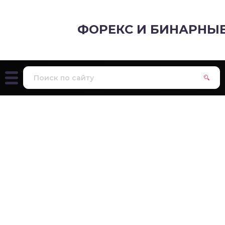
ФОРЕКС И БИНАРНЫ