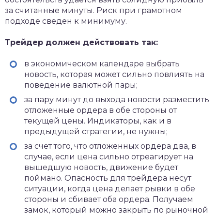
за считанные минуты. Риск при грамотном
подходе сведен к минимуму.
Трейдер должен действовать так:
в экономическом календаре выбрать
новость, которая может сильно повлиять на
поведение валютной пары;
за пару минут до выхода новости разместить
отложенные ордера в обе стороны от
текущей цены. Индикаторы, как и в
предыдущей стратегии, не нужны;
за счет того, что отложенных ордера два, в
случае, если цена сильно отреагирует на
вышедшую новость, движение будет
поймано. Опасность для трейдера несут
ситуации, когда цена делает рывки в обе
стороны и сбивает оба ордера. Получаем
замок, который можно закрыть по рыночной