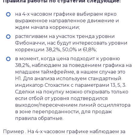
Правила работы по стратегии следующие:
на 4-х часовом графике выбираем ярко
выраженное направленное движение и
ждем начала коррекции;
растягиваем на участок тренда уровни
Фибоначчи, нас будут интересовать уровни
коррекции 38,2%, 50,0% и 61,8%;
в момент, когда цена подходит к уровню
38,2%, наблюдаем за поведением графика на
младшем таймфрейме, в нашем случае это
Н1. Для анализа используем стандартный
индикатор Стохастик с параметрами 13, 5, 3.
Сделки на покупку можно открывать только
если отбой от уровня подтвердился
выходом/пересечением линий осциллятора
в зоне перепроданности, для продаж
правила обратные.
Пример . На 4-х часовом графике наблюдаем за