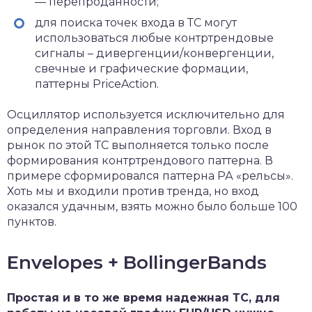
— перепроданности;
для поиска точек входа в ТС могут
использоваться любые контртрендовые
сигналы – дивергенции/конвергенции,
свечные и графические формации,
паттерны PriceAction.
Осциллятор используется исключительно для
определения направления торговли. Вход в
рынок по этой ТС выполняется только после
формирования контртрендового паттерна. В
примере сформировался паттерна РА «рельсы».
Хоть мы и входили против тренда, но вход
оказался удачным, взять можно было больше 100
пунктов.
Envelopes + BollingerBands
Простая и в то же время надежная ТС, для