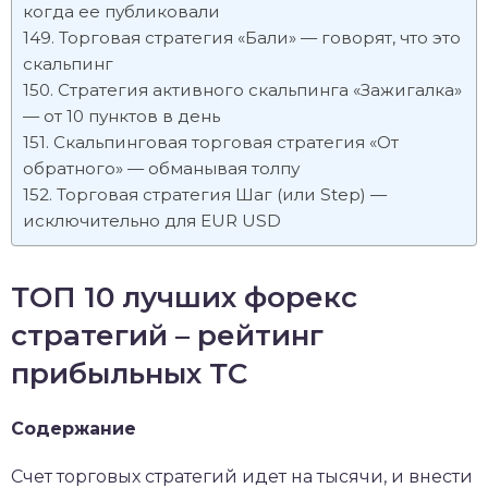
когда ее публиковали
Торговая стратегия «Бали» — говорят, что это
скальпинг
Стратегия активного скальпинга «Зажигалка»
— от 10 пунктов в день
Скальпинговая торговая стратегия «От
обратного» — обманывая толпу
Торговая стратегия Шаг (или Step) —
исключительно для EUR USD
ТОП 10 лучших форекс
стратегий – рейтинг
прибыльных ТС
Содержание
Счет торговых стратегий идет на тысячи, и внести