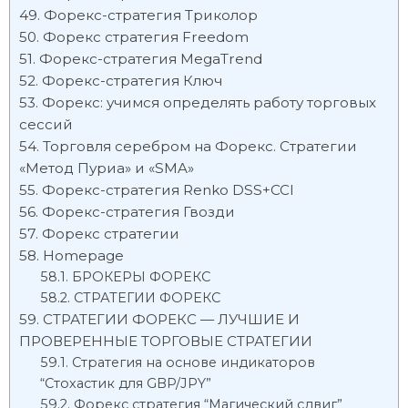
Форекс-стратегия Триколор
Форекс стратегия Freedom
Форекс-стратегия MegaTrend
Форекс-стратегия Ключ
Форекс: учимся определять работу торговых
сессий
Торговля серебром на Форекс. Стратегии
«Метод Пуриа» и «SMA»
Форекс-стратегия Renko DSS+CCI
Форекс-стратегия Гвозди
Форекс стратегии
Homepage
БРОКЕРЫ ФОРЕКС
CТРАТЕГИИ ФОРЕКС
СТРАТЕГИИ ФОРЕКС — ЛУЧШИЕ И
ПРОВЕРЕННЫЕ ТОРГОВЫЕ СТРАТЕГИИ
Стратегия на основе индикаторов
“Стохастик для GBP/JPY”
Форекс стратегия “Магический сдвиг”