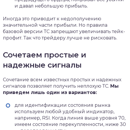
и давал небольшую прибыль.
Иногда это приводит к недополучению
значительной части прибыли. Но правила
базовой версии ТС запрещают увеличивать тейк-
профит. Так что трейдеру лучше не рисковать.
Сочетаем простые и
надежные сигналы
Сочетание всем известных простых и надежных
сигналов позволяет получить неплохую ТС.
Мы
приведем лишь один из вариантов:
для идентификации состояния рынка
используем любой удобный индикатор,
например, RSI. Когда линия выше уровня 70,
имеем состояние перекупленности, ниже 30