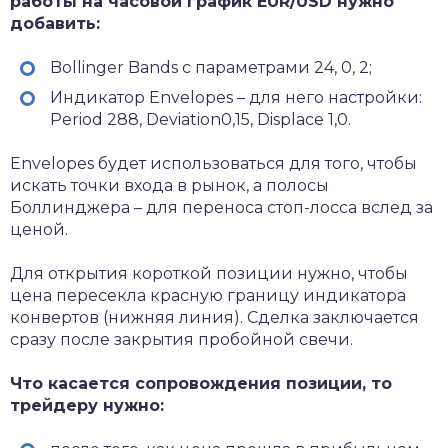
работы на часовой график EUR/USD нужно
добавить:
Bollinger Bands с параметрами 24, 0, 2;
Индикатор Envelopes – для него настройки:
Period 288, Deviation0,15, Displace 1,0.
Envelopes будет использоваться для того, чтобы
искать точки входа в рынок, а полосы
Боллинджера – для переноса стоп-лосса вслед за
ценой.
Для открытия короткой позиции нужно, чтобы
цена пересекла красную границу индикатора
конвертов (нижняя линия). Сделка заключается
сразу после закрытия пробойной свечи.
Что касается сопровождения позиции, то
трейдеру нужно: