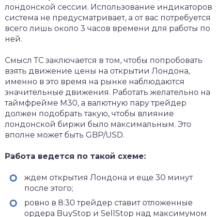
лондонской сессии. Использование индикаторов
система не предусматривает, а от вас потребуется
всего лишь около 3 часов времени для работы по
ней.
Смысл ТС заключается в том, чтобы попробовать
взять движение цены на открытии Лондона,
именно в это время на рынке наблюдаются
значительные движения. Работать желательно на
таймфрейме M30, а валютную пару трейдер
должен подобрать такую, чтобы влияние
лондонской биржи было максимальным. Это
вполне может быть GBP/USD.
Работа ведется по такой схеме:
ждем открытия Лондона и еще 30 минут
после этого;
ровно в 8:30 трейдер ставит отложенные
ордера BuyStop и SellStop над максимумом