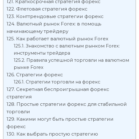
Краткосрочная стратегия форекс
Флетовая стратегия форекс
Конттрендовые стратегии форекс
Валютный рынок Forex: в помощь
начинающему трейдеру
Как работает валютный рынок Forex
Знакомство с валютным рынком Forex:
инструменты трейдера
Правила успешной торговли на валютном
рынке Forex
Стратегии форекс
Стратегии торговли на форекс
Секретная беспроигрышная форекс
стратегия
Простые стратегии форекс для стабильной
торговли
Какими могут быть простые стратегии
форекс
Как выбрать простую стратегию