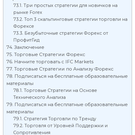
Три простых стратегии для новичков на
рынке Forex
Топ 3 скальпинговые стратегии торговли на
Форексе
Безубыточные стратегии Форекс от
ПрофитГид
Заключение
Торговые Стратегии Форекс
Начните торговать с IFC Markets
Торговые Стратегии по Анализу Форекс
Подписаться на бесплатные образовательные
материалы
Торговые Стратегии на Основе
Технического Анализа
Подписаться на бесплатные образовательные
материалы
Стратегия Торговли по Тренду
Торговля от Уровней Поддержки и
Сопротивления