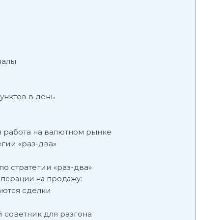
налы
унктов в день
я работа на валютном рынке
гии «раз-два»
о стратегии «раз-два»
операции на продажу:
аются сделки
 советник для разгона