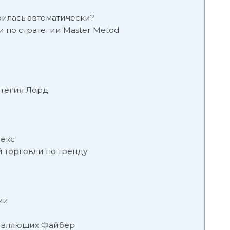
оилась автоматически?
 по стратегии Master Metod
атегия Лорд
рекс
й торговли по тренду
ми
тавляющих Файбер