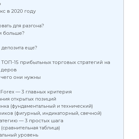
ю
кс в 2020 году
вать для разгона?
 и больше?
а депозита еще?
 ТОП-15 прибыльных торговых стратегий на
йдеров
я чего они нужны
 Forex — 3 главных критерия
ания открытых позиций
ынка (фундаментальный и технический)
фиков (фигурный, индикаторный, свечной)
атегию — 3 простых шага
 (сравнительная таблица)
альный уровень