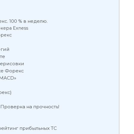
кс. 100 % в неделю.
окера Exness
орекс
егий
те
рерисовки
ке Форекс
 MACD»
рекс)
 Проверка на прочность!
 рейтинг прибыльных ТС