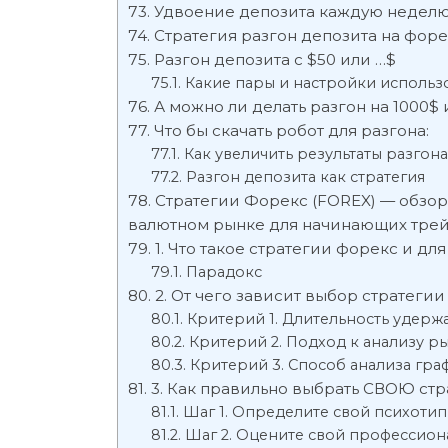
Удвоение депозита каждую недел
Стратегия разгон депозита на форе
Разгон депозита с $50 или …$
Какие пары и настройки использо
А можно ли делать разгон на 1000$
Что бы скачать робот для разгона:
Как увеличить результаты разгон
Разгон депозита как стратегия
Стратегии Форекс (FOREX) — обзор
валютном рынке для начинающих тре
1. Что такое стратегии форекс и дл
Парадокс
2. От чего зависит выбор стратегии
Критерий 1. Длительность удерж
Критерий 2. Подход к анализу р
Критерий 3. Способ анализа гра
3. Как правильно выбрать СВОЮ стр
Шаг 1. Определите свой психотип
Шаг 2. Оцените свой профессион