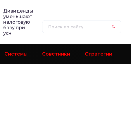
Дивиденды
уменьшают
налоговую
базу при
усн
Системы
Советники
Стратегии