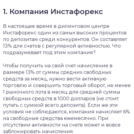
1. Компания Инстафорекс
В настоящее время в дилинговом центре
Инстафорекс один из самых высоких процентов
по депозитам среди конкурентов. Он составляет
13% для счетов с регулярной активностью. Что
подразумевает под этим компания?
Чтобы получить на свой счет начисление в
размере 13% от суммы средних свободных
средств за месяц, нужно вести активную
торговлю и совершить торговый оборот, не менее
1 рыночного лота в месяц для средней суммы
свободных средств в 1000 долларов (не стоит
путать с суммой всего депозита). Если же эти
условия не соблюдаются, компания начисляет 6%
на свободные средства ежемесячно. При
отсутствии активности на счете может и вовсе
заблокировать начисления.