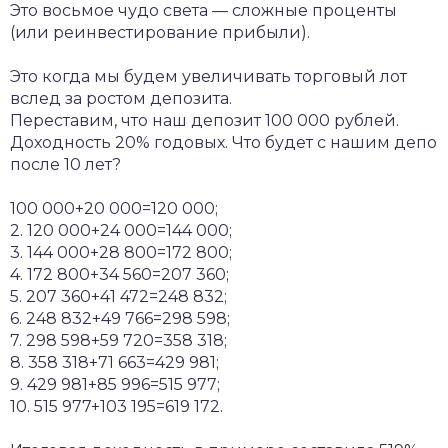
Это восьмое чудо света — сложные проценты
(или реинвестирование прибыли).
Это когда мы будем увеличивать торговый лот
вслед за ростом депозита.
Переставим, что наш депозит 100 000 рублей.
Доходность 20% годовых. Что будет с нашим депо
после 10 лет?
100 000+20 000=120 000;
2. 120 000+24 000=144 000;
3. 144 000+28 800=172 800;
4. 172 800+34 560=207 360;
5. 207 360+41 472=248 832;
6. 248 832+49 766=298 598;
7. 298 598+59 720=358 318;
8. 358 318+71 663=429 981;
9. 429 981+85 996=515 977;
10. 515 977+103 195=619 172.