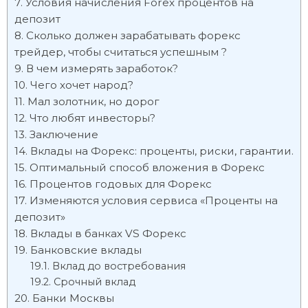
Условия начисления Forex процентов на
депозит
Сколько должен зарабатывать форекс
трейдер, чтобы считаться успешным ?
В чем измерять заработок?
Чего хочет народ?
Мал золотник, но дорог
Что любят инвесторы?
Заключение
Вклады на Форекс: проценты, риски, гарантии.
Оптимальный способ вложения в Форекс
Процентов годовых для Форекс
Изменяются условия сервиса «Проценты на
депозит»
Вклады в банках VS Форекс
Банковские вклады
Вклад до востребования
Срочный вклад
Банки Москвы