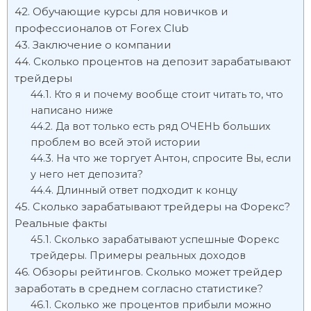
Обучающие курсы для новичков и
профессионалов от Forex Club
Заключение о компании
Сколько процентов на депозит зарабатывают
трейдеры
Кто я и почему вообще стоит читать то, что
написано ниже
Да вот только есть ряд ОЧЕНЬ больших
проблем во всей этой истории
На что же торгует Антон, спросите Вы, если
у него нет депозита?
Длинный ответ подходит к концу
Сколько зарабатывают трейдеры на Форекс?
Реальные факты
Сколько зарабатывают успешные Форекс
трейдеры. Примеры реальных доходов
Обзоры рейтингов. Сколько может трейдер
заработать в среднем согласно статистике?
Сколько же процентов прибыли можно