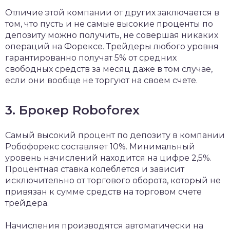
Отличие этой компании от других заключается в
том, что пусть и не самые высокие проценты по
депозиту можно получить, не совершая никаких
операций на Форексе. Трейдеры любого уровня
гарантированно получат 5% от средних
свободных средств за месяц даже в том случае,
если они вообще не торгуют на своем счете.
3. Брокер Roboforex
Самый высокий процент по депозиту в компании
Робофорекс составляет 10%. Минимальный
уровень начислений находится на цифре 2,5%.
Процентная ставка колеблется и зависит
исключительно от торгового оборота, который не
привязан к сумме средств на торговом счете
трейдера.
Начисления производятся автоматически на