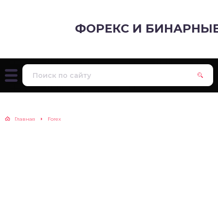
ФОРЕКС И БИНАРНЫ
Главная
Forex