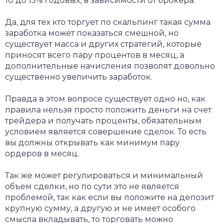
10 до 15% годовых, в зависимости от брокера.
Да, для тех кто торгует по скальпинг такая сумма
заработка может показаться смешной, но
существует масса и других стратегий, которые
приносят всего пару процентов в месяц, а
дополнительные начисления позволят довольно
существенно увеличить заработок.
Правда в этом вопросе существует одно но, как
правила нельзя просто положить деньги на счет
трейдера и получать проценты, обязательным
условием является совершение сделок. То есть
вы должны открывать как минимум пару
ордеров в месяц.
Так же может регулироваться и минимальный
объем сделки, но по сути это не является
проблемой, так как если вы положите на депозит
крупную сумму, а другую и не имеет особого
смысла вкладывать, то торговать можно