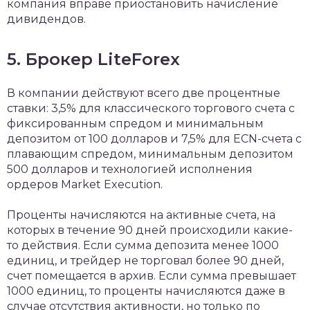
компания вправе приостановить начисление
дивидендов.
5. Брокер LiteForex
В компании действуют всего две процентные
ставки: 3,5% для классического торгового счета с
фиксированным спредом и минимальным
депозитом от 100 долларов и 7,5% для ECN-счета с
плавающим спредом, минимальным депозитом
500 долларов и технологией исполнения
ордеров Mаrket Еxecution.
Проценты начисляются на активные счета, на
которых в течение 90 дней происходили какие-
то действия. Если сумма депозита менее 1000
единиц, и трейдер не торговал более 90 дней,
счет помещается в архив. Если сумма превышает
1000 единиц, то проценты начисляются даже в
случае отсутствия активности, но только по