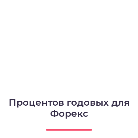
Процентов годовых для
Форекс