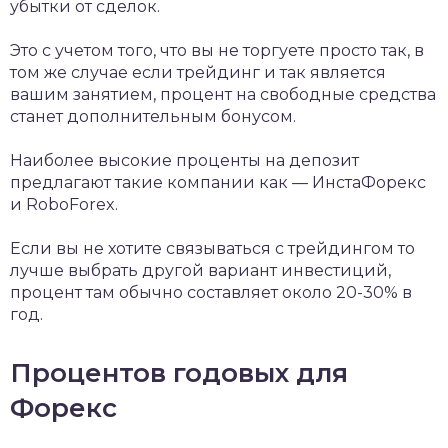
убытки от сделок.
Это с учетом того, что вы не торгуете просто так, в
том же случае если трейдинг и так является
вашим занятием, процент на свободные средства
станет дополнительным бонусом.
Наиболее высокие проценты на депозит
предлагают такие компании как — ИнстаФорекс
и RoboForex.
Если вы не хотите связываться с трейдингом то
лучше выбрать другой вариант инвестиций,
процент там обычно составляет около 20-30% в
год.
Процентов годовых для
Форекс