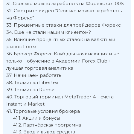
Сколько можно заработать на Форекс со 100$
Смотрите видео “Сколько можно заработать
на Форекс”
Процентные ставки для трейдеров Форекс
Еще не стали нашим клиентом?
Влияние процентных ставок на валютный
рынок Forex
Брокер Форекс Клуб для начинающих и не
только – обучение в Академии Forex Club +
лучшая торговая аналитика
Начинаем работать
Терминал Libertex
Терминал Rumus
Торговый терминал MetaTrader 4 – счета
Instant и Market
Торговые условия брокера
Акции и бонусы
Партнёрская программа
Ввод и вывод средств