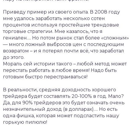
Приведу пример из своего опыта. В 2008 году
мне удалось заработать несколько сотен
процентов используя простейшие трендовые
торговые стратегии. Мне казалось, что я
гениален…. Но потом рынок стал более «сложным»
— много ложный выбросов цен с последующим
возвратом – и я потерял почти всё, что заработал
до этого.
Мораль сей истории такого – любой метод может
перестать работать в любое время! Надо быть
готовым быстро перестраиваться!
В реальности, средняя доходность хорошего
трейдера будет составлять 20-100% в год. Мало?
Да, для 90% трейдеров это будет означать очень
незначительный доход (в долларах)…. Но есть
одна фишка, которая может подсластить нашу
горькую пилюлю!