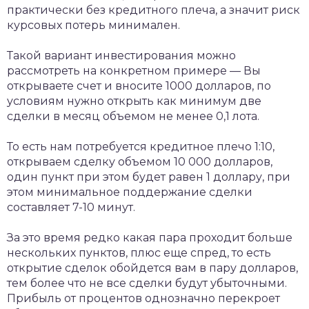
практически без кредитного плеча, а значит риск
курсовых потерь минимален.
Такой вариант инвестирования можно
рассмотреть на конкретном примере — Вы
открываете счет и вносите 1000 долларов, по
условиям нужно открыть как минимум две
сделки в месяц объемом не менее 0,1 лота.
То есть нам потребуется кредитное плечо 1:10,
открываем сделку объемом 10 000 долларов,
один пункт при этом будет равен 1 доллару, при
этом минимальное поддержание сделки
составляет 7-10 минут.
За это время редко какая пара проходит больше
нескольких пунктов, плюс еще спред, то есть
открытие сделок обойдется вам в пару долларов,
тем более что не все сделки будут убыточными.
Прибыль от процентов однозначно перекроет