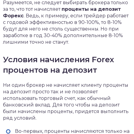
Разумеется, не следует выбирать брокера только
за то, что тот начисляет
проценты на депозит
Форекс
. Ведь, к примеру, если трейдер работает
с годовой эффективностью в 90-100%, то 8-10%
будут для него не столь существенны. Но при
заработке в год 30-40% дополнительные 8-10%
лишними точно не станут.
Условия начисления Forex
процентов на депозит
Ни один брокер не начисляет клиенту проценты
на депозит просто так и не позволяет
использовать торговый счет, как обычный
банковский вклад. Для того чтобы на депозит
были начислены проценты, придется выполнить
ряд условий.
Во-первых, проценты начисляются только на