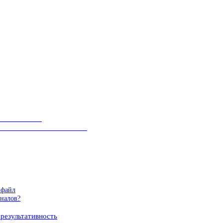
____________
_______________________
 файл
рналов?
результативность