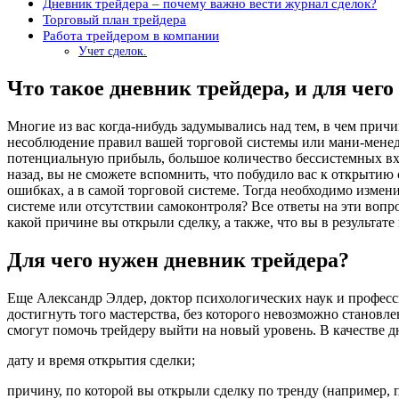
Дневник трейдера – почему важно вести журнал сделок?
Торговый план трейдера
Работа трейдером в компании
Учет сделок.
Что такое дневник трейдера, и для чего
Многие из вас когда-нибудь задумывались над тем, в чем причи
несоблюдение правил вашей торговой системы или мани-менедж
потенциальную прибыль, большое количество бессистемных вход
назад, вы не сможете вспомнить, что побудило вас к открытию с
ошибках, а в самой торговой системе. Тогда необходимо измени
системе или отсутствии самоконтроля? Все ответы на эти вопро
какой причине вы открыли сделку, а также, что вы в результа
Для чего нужен дневник трейдера?
Еще Александр Элдер, доктор психологических наук и професси
достигнуть того мастерства, без которого невозможно станов
смогут помочь трейдеру выйти на новый уровень. В качестве
дату и время открытия сделки;
причину, по которой вы открыли сделку по тренду (например, 