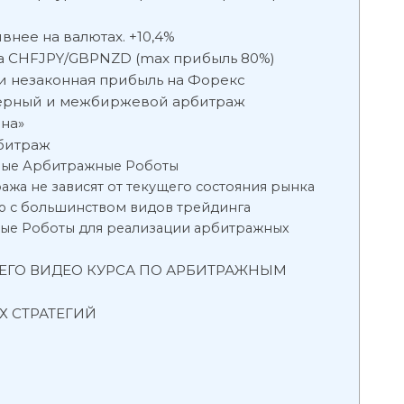
нее на валютах. +10,4%
жа CHFJPY/GBPNZD (max прибыль 80%)
и незаконная прибыль на Форекс
ерный и межбиржевой арбитраж
на»
рбитраж
овые Арбитражные Роботы
ажа не зависят от текущего состояния рынка
ю с большинством видов трейдинга
ые Роботы для реализации арбитражных
ЕГО ВИДЕО КУРСА ПО АРБИТРАЖНЫМ
 СТРАТЕГИЙ