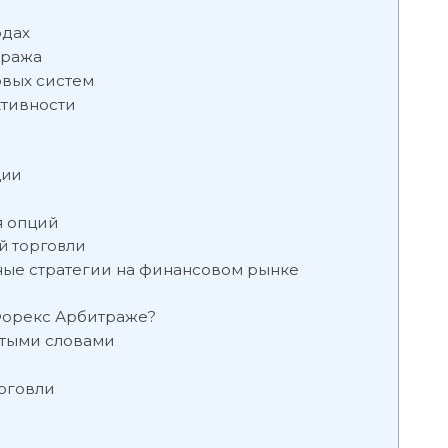
одах
тража
овых систем
ктивности
ции
я опций
й торговли
ые стратегии на финансовом рынке
 Форекс Арбитраже?
стыми словами
орговли