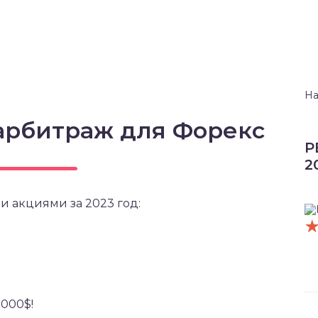
На
арбитраж для Форекс
Р
2
и акциями за 2023 год:
5000$!