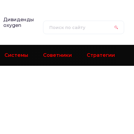
Дивиденды
oxygen
Системы
Советники
Стратегии