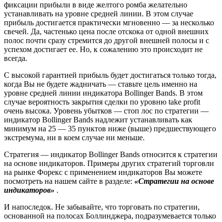
фиксации прибыли в виде желтого ромба желательно
устанавливать на уровне средней линии. В этом случае
прибыль достигается практически мгновенно — за несколько
свечей. Да, частенько цена после отскока от одной внешних
полос почти сразу стремится до другой внешней полосы и с
успехом достигает ее. Но, к сожалению это происходит не
всегда.
С высокой гарантией прибыль будет достигаться только тогда,
когда Вы не будете жадничать — ставьте цель именно на
уровне средней линии индикатора Bollinger Bands. В этом
случае вероятность закрытия сделки по уровню take profit
очень высока. Уровень убытков — стоп лос по стратегии —
индикатор Bollinger Bands надлежит устанавливать как
минимум на 25 — 35 пунктов ниже (выше) предшествующего
экстремума, ни в коем случае ни меньше.
Стратегия — индикатор Bollinger Bands относится к стратегии
на основе индикаторов. Примеры других стратегий торговли
на рынке Форекс с применением индикаторов Вы можете
посмотреть на нашем сайте в разделе:
«Стратегии на основе
индикаторов»
.
И напоследок. Не забывайте, что торговать по стратегии,
основанной на полосах Боллинджера, подразумевается только