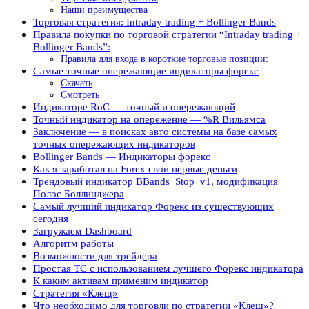
Наши преимущества
Торговая стратегия: Intraday trading + Bollinger Bands
Правила покупки по торговой стратегии “Intraday trading +
Bollinger Bands”:
Правила для входа в короткие торговые позиции:
Самые точные опережающие индикаторы форекс
Скачать
Смотреть
Индикаторе RoC — точный и опережающий
Точный индикатор на опережение — %R Вильямса
Заключение — в поисках авто системы на базе самых
точных опережающих индикаторов
Bollinger Bands — Индикаторы форекс
Как я заработал на Forex свои первые деньги
Трендовый индикатор BBands_Stop_v1, модификация
Полос Боллинджера
Самый лучший индикатор Форекс из существующих
сегодня
Загружаем Dashboard
Алгоритм работы
Возможности для трейдера
Простая ТС с использованием лучшего Форекс индикатора
К каким активам применим индикатор
Стратегия «Клещ»
Что необходимо для торговли по стратегии «Клещ»?