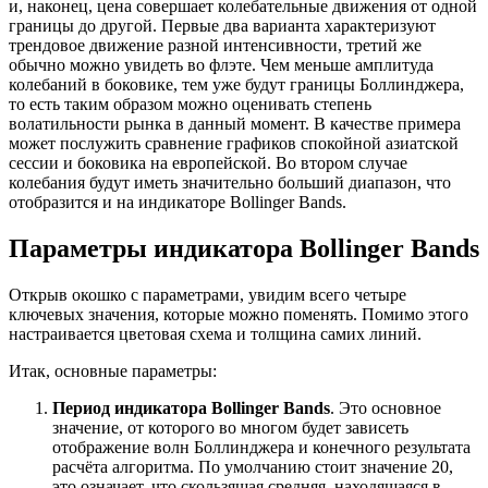
и, наконец, цена совершает колебательные движения от одной
границы до другой. Первые два варианта характеризуют
трендовое движение разной интенсивности, третий же
обычно можно увидеть во флэте. Чем меньше амплитуда
колебаний в боковике, тем уже будут границы Боллинджера,
то есть таким образом можно оценивать степень
волатильности рынка в данный момент. В качестве примера
может послужить сравнение графиков спокойной азиатской
сессии и боковика на европейской. Во втором случае
колебания будут иметь значительно больший диапазон, что
отобразится и на индикаторе Bollinger Bands.
Параметры индикатора Bollinger Bands
Открыв окошко с параметрами, увидим всего четыре
ключевых значения, которые можно поменять. Помимо этого
настраивается цветовая схема и толщина самих линий.
Итак, основные параметры:
Период индикатора Bollinger Bands
. Это основное
значение, от которого во многом будет зависеть
отображение волн Боллинджера и конечного результата
расчёта алгоритма. По умолчанию стоит значение 20,
это означает, что скользящая средняя, находящаяся в