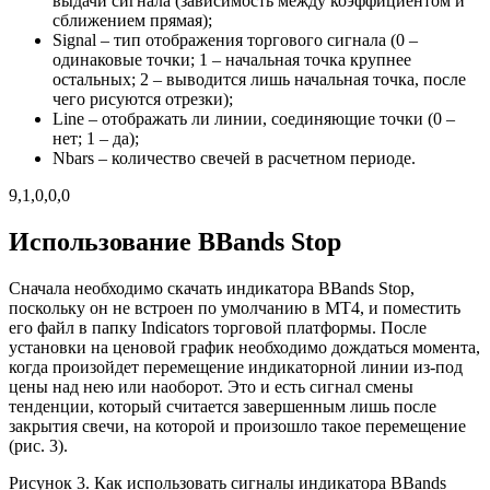
выдачи сигнала (зависимость между коэффициентом и
сближением прямая);
Signal – тип отображения торгового сигнала (0 –
одинаковые точки; 1 – начальная точка крупнее
остальных; 2 – выводится лишь начальная точка, после
чего рисуются отрезки);
Line – отображать ли линии, соединяющие точки (0 –
нет; 1 – да);
Nbars – количество свечей в расчетном периоде.
9,1,0,0,0
Использование BBands Stop
Сначала необходимо скачать индикатора BBands Stop,
поскольку он не встроен по умолчанию в MT4, и поместить
его файл в папку Indicators торговой платформы. После
установки на ценовой график необходимо дождаться момента,
когда произойдет перемещение индикаторной линии из-под
цены над нею или наоборот. Это и есть сигнал смены
тенденции, который считается завершенным лишь после
закрытия свечи, на которой и произошло такое перемещение
(рис. 3).
Рисунок 3. Как использовать сигналы индикатора BBands