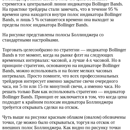
стремится к центральной линии индикатора Bollinger Bands.
На практике трейдеры стали замечать, что в течение 95 %
времени цена находится внутри полос индикатора Bollinger
Bands, и лишь 5 % оставшегося времени она выходит за
пределы полос индикатора Bollinger Bands.
На рисунке представлены полосы Боллинджера со
стандартными настройками.
Торговать целесообразно по стратегии — индикатор Bollinger
Bands в тот момент, когда на рынке флэт на следующих
временных интервалах: часовой, а лучше 4-х часовой. Но в
принципе стратегию, основанную на индикаторе Bollinger
Bands, можно использовать и на более мелких часовых
интревалах. Просто помните, что всех профессиональных
трейдеров интересует именно закрытие свечи очередного
часа, ни 5-ти или 15-ти минутной свечи, а именно часа. Но
решать только Вам как использовать стратегию — индикатор
Bollinger Bands. Принцип ее заключается в том, что когда цена
подходит к крайним полосам индикатора Боллинджера
требуется открывать сделки на отскок.
Чуть выше на рисунке красным облаком (овалом) обозначены
точки, где можно было открываться, торгуя на отскок от
внешних полос Боллинджера. Как видно по рисунку точки