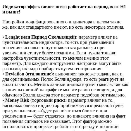
Индикатор эффективнее всего работает на периодах от H1
и выше!
Настройки модифицированного индикатора в целом такие
же, как для стандартного имеют, но есть некоторые отличия.
•
Lenght (или Период Скользящей):
параметр влияет на
чувствительность индикатора, то есть при уменьшении
значения сигналы станут появляться раньше, а при
увеличении станут более поздними. Если нужна тонкая
настройка чувствительности, то меняем именно этот
параметр. Для каждого инструмента настройки могут быть
разными, их надо подбирать путем тестирования
•
Deviation (отклонение):
выполняет такие же задачи, как и
для оригинальных Полос Боллинджера, то есть реагирует на
волатильность. Менять данный индикатор нет смысла, так как
граничных линий на графике мы все равно не видим, а для
обычного Боллинджера этот параметр подобран оптимально.
•
Money Risk (торговый риск):
параметр влияет на то,
насколько близко индикатор приближается к реальной цене,
при уменьшении – будет располагаться ближе и при
увеличении — будет отдалятся, но никакого влияния на факт
появления сигналов не оказывает. Этот фактор можно
использовать в процессе трейлинга по тренду и по линии