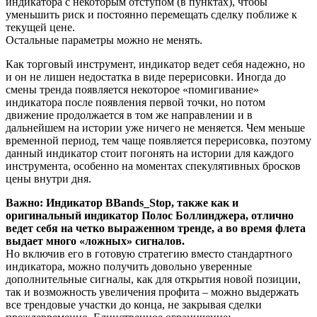
индикатора с некоторым отступом (в пунктах), чтобы
уменьшить риск и постоянно перемещать сделку поближе к
текущей цене.
Остальные параметры можно не менять.
Как торговый инструмент, индикатор ведет себя надежно, но
и он не лишен недостатка в виде перерисовки. Иногда до
смены тренда появляется некоторое «помигивание»
индикатора после появления первой точки, но потом
движение продолжается в том же направлении и в
дальнейшем на истории уже ничего не меняется. Чем меньше
временной период, тем чаще появляется перерисовка, поэтому
данный индикатор стоит погонять на истории для каждого
инструмента, особенно на моментах спекулятивных бросков
цены внутри дня.
Важно: Индикатор BBands_Stop, также как и
оригинальный индикатор Полос Боллинджера, отлично
ведет себя на четко выраженном тренде, а во время флета
выдает много «ложных» сигналов.
Но включив его в готовую стратегию вместо стандартного
индикатора, можно получить довольно уверенные
дополнительные сигналы, как для открытия новой позиции,
так и возможность увеличения профита – можно выдержать
все трендовые участки до конца, не закрывая сделки