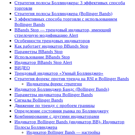
Стратегия полосы Боллинджера: 3 эффективых способа
торговли
Стратегия полосы Боллинджера (Bollinger Bands)
3 эффективных способа торговли с использованием
Bollinger Bands
BBands Stop — трендовый индикатор, имеющий
стрелочную модификацию Alert
Особенности трендовых индикаторов
Как работает индикатор BBands Stop
Параметры BBands Stop
Использование BBands Stop
Индикатор BBands Stop Alert
ВИДЕО
Трендовый индикатор «Умный Боллинджер»
Стратегия форекс против тренда на RSI и Bollinger Bands
Индикаторы форекс стратегии
Индикатор Боллинджер Бандс (Bollinger Bands)
Параметры индикатора Bollinger Bands
Сигналы Bollinger Bands
Движение по тренду с пробоем границы
Определение состояния рынка по Боллинджеру
Комбинирование с другими индикаторами
Индикатор Bollinger Bands (индикатор BB)- Индикатор
Полосы Боллинджера
Индикатор Bollinger Bands — настройка