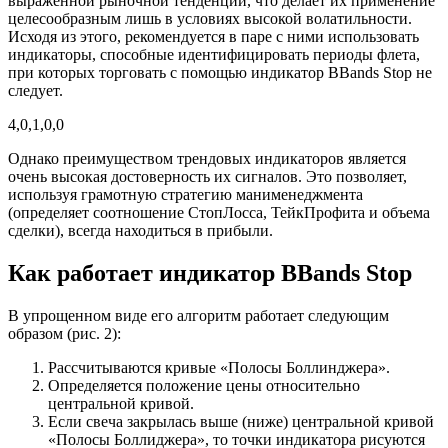
выраженной рыночной тенденции, что делает их применение
целесообразным лишь в условиях высокой волатильности.
Исходя из этого, рекомендуется в паре с ними использовать
индикаторы, способные идентифицировать периоды флета,
при которых торговать с помощью индикатор BBands Stop не
следует.
4,0,1,0,0
Однако преимуществом трендовых индикаторов является
очень высокая достоверность их сигналов. Это позволяет,
используя грамотную стратегию манименеджмента
(определяет соотношение СтопЛосса, ТейкПрофита и объема
сделки), всегда находиться в прибыли.
Как работает индикатор BBands Stop
В упрощенном виде его алгоритм работает следующим
образом (рис. 2):
Рассчитываются кривые «Полосы Боллинджера».
Определяется положение цены относительно
центральной кривой.
Если свеча закрылась выше (ниже) центральной кривой
«Полосы Боллиджера», то точки индикатора рисуются