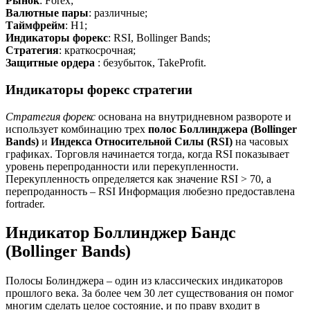
Рынок
: Forex;
Валютные пары
: различные;
Таймфрейм
: H1;
Индикаторы форекс
: RSI, Bollinger Bands;
Стратегия
: краткосрочная;
Защитные ордера
: безубыток, TakeProfit.
Индикаторы форекс стратегии
Стратегия форекс
основана на внутридневном развороте и
использует комбинацию трех
полос Боллинджера (Bollinger
Bands)
и
Индекса Относительной Силы (RSI)
на часовых
графиках. Торговля начинается тогда, когда RSI показывает
уровень перепроданности или перекупленности.
Перекупленность определяется как значение RSI > 70, а
перепроданность – RSI Информация любезно предоставлена
fortrader.
Индикатор Боллинджер Бандс
(Bollinger Bands)
Полосы Болинджера – один из классических индикаторов
прошлого века. За более чем 30 лет существования он помог
многим сделать целое состояние, и по праву входит в