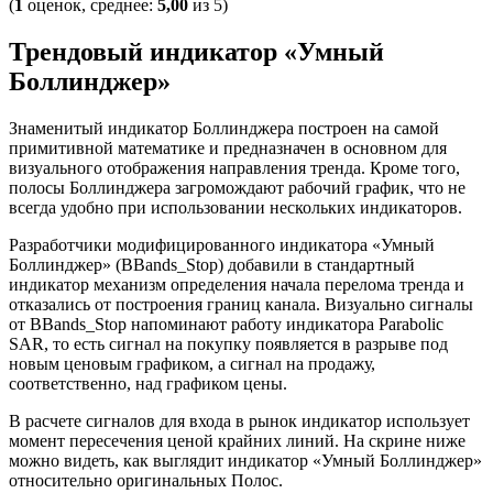
(
1
оценок, среднее:
5,00
из 5)
Трендовый индикатор «Умный
Боллинджер»
Знаменитый индикатор Боллинджера построен на самой
примитивной математике и предназначен в основном для
визуального отображения направления тренда. Кроме того,
полосы Боллинджера загромождают рабочий график, что не
всегда удобно при использовании нескольких индикаторов.
Разработчики модифицированного индикатора «Умный
Боллинджер» (BBands_Stop) добавили в стандартный
индикатор механизм определения начала перелома тренда и
отказались от построения границ канала. Визуально сигналы
от BBands_Stop напоминают работу индикатора Parabolic
SAR, то есть сигнал на покупку появляется в разрыве под
новым ценовым графиком, а сигнал на продажу,
соответственно, над графиком цены.
В расчете сигналов для входа в рынок индикатор использует
момент пересечения ценой крайних линий. На скрине ниже
можно видеть, как выглядит индикатор «Умный Боллинджер»
относительно оригинальных Полос.