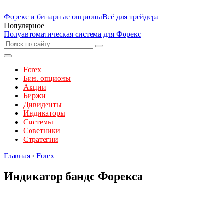
Форекс и бинарные опционы
Всё для трейдера
Популярное
Полуавтоматическая система для Форекс
Forex
Бин. опционы
Акции
Биржи
Дивиденты
Индикаторы
Системы
Советники
Стратегии
Главная
›
Forex
Индикатор бандс Форекса