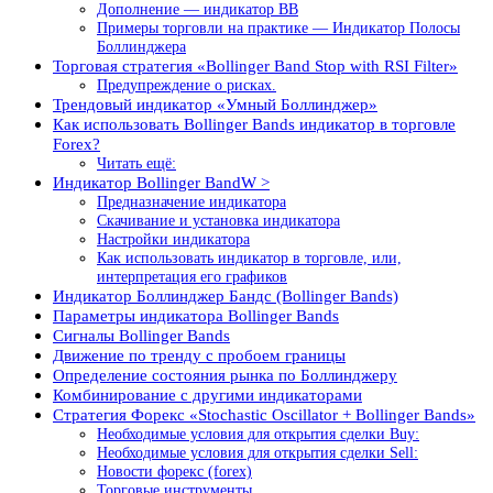
Дополнение — индикатор BB
Примеры торговли на практике — Индикатор Полосы
Боллинджера
Торговая стратегия «Bollinger Band Stop with RSI Filter»
Предупреждение о рисках.
Трендовый индикатор «Умный Боллинджер»
Как использовать Bollinger Bands индикатор в торговле
Forex?
Читать ещё:
Индикатор Bollinger BandW >
Предназначение индикатора
Скачивание и установка индикатора
Настройки индикатора
Как использовать индикатор в торговле, или,
интерпретация его графиков
Индикатор Боллинджер Бандс (Bollinger Bands)
Параметры индикатора Bollinger Bands
Сигналы Bollinger Bands
Движение по тренду с пробоем границы
Определение состояния рынка по Боллинджеру
Комбинирование с другими индикаторами
Стратегия Форекс «Stochastic Oscillator + Bollinger Bands»
Необходимые условия для открытия сделки Buy:
Необходимые условия для открытия сделки Sell:
Новости форекс (forex)
Торговые инструменты