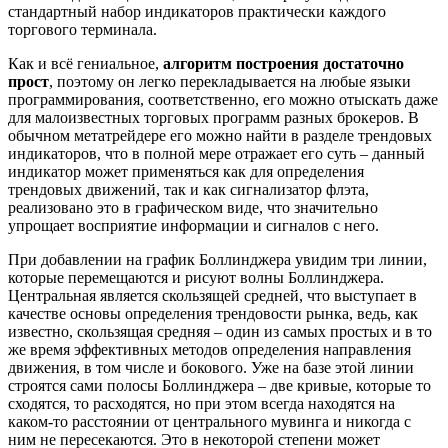
стандартный набор индикаторов практически каждого
торгового терминала.
Как и всё гениальное,
алгоритм построения достаточно
прост
, поэтому он легко перекладывается на любые языки
программирования, соответственно, его можно отыскать даже
для малоизвестных торговых программ разных брокеров. В
обычном метатрейдере его можно найти в разделе трендовых
индикаторов, что в полной мере отражает его суть – данный
индикатор может применяться как для определения
трендовых движений, так и как сигнализатор флэта,
реализовано это в графическом виде, что значительно
упрощает восприятие информации и сигналов с него.
При добавлении на график Боллинджера увидим три линии,
которые перемещаются и рисуют волны Боллинджера.
Центральная является скользящей средней, что выступает в
качестве основы определения трендовости рынка, ведь, как
известно, скользящая средняя – один из самых простых и в то
же время эффективных методов определения направления
движения, в том числе и бокового. Уже на базе этой линии
строятся сами полосы Боллинджера – две кривые, которые то
сходятся, то расходятся, но при этом всегда находятся на
каком-то расстоянии от центрального мувинга и никогда с
ним не пересекаются. Это в некоторой степени может