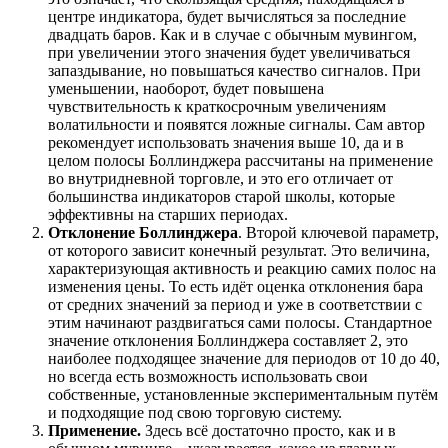
центре индикатора, будет вычисляться за последние
двадцать баров. Как и в случае с обычным мувингом,
при увеличении этого значения будет увеличиваться
запаздывание, но повышаться качество сигналов. При
уменьшении, наоборот, будет повышена
чувствительность к краткосрочным увеличениям
волатильности и появятся ложные сигналы. Сам автор
рекомендует использовать значения выше 10, да и в
целом полосы Боллинджера рассчитаны на применение
во внутридневной торговле, и это его отличает от
большинства индикаторов старой школы, которые
эффективны на старших периодах.
Отклонение Боллинджера
. Второй ключевой параметр,
от которого зависит конечный результат. Это величина,
характеризующая активность и реакцию самих полос на
изменения цены. То есть идёт оценка отклонения бара
от средних значений за период и уже в соответствии с
этим начинают раздвигаться сами полосы. Стандартное
значение отклонения Боллинджера составляет 2, это
наиболее подходящее значение для периодов от 10 до 40,
но всегда есть возможность использовать свои
собственные, установленные экспериментальным путём
и подходящие под свою торговую систему.
Применение.
Здесь всё достаточно просто, как и в