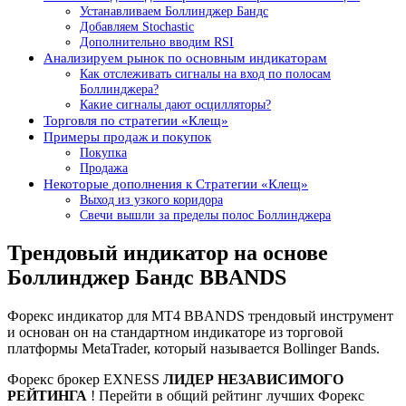
Устанавливаем Боллинджер Бандс
Добавляем Stochastic
Дополнительно вводим RSI
Анализируем рынок по основным индикаторам
Как отслеживать сигналы на вход по полосам
Боллинджера?
Какие сигналы дают осцилляторы?
Торговля по стратегии «Клещ»
Примеры продаж и покупок
Покупка
Продажа
Некоторые дополнения к Стратегии «Клещ»
Выход из узкого коридора
Свечи вышли за пределы полос Боллинджера
Трендовый индикатор на основе
Боллинджер Бандс BBANDS
Форекс индикатор для МТ4 BBANDS трендовый инструмент
и основан он на стандартном индикаторе из торговой
платформы MetaTrader, который называется Bollinger Bands.
Форекс брокер EXNESS
ЛИДЕР НЕЗАВИСИМОГО
РЕЙТИНГА
! Перейти в общий рейтинг лучших Форекс