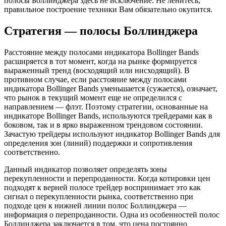
полосы Боллинджера здесь не исключение. Не ленитесь,
правильное построение техники Вам обязательно окупится.
Стратегия — полосы Боллинджера
Расстояние между полосами индикатора Bollinger Bands
расширяется в тот момент, когда на рынке формируется
выраженный тренд (восходящий или нисходящий). В
противном случае, если расстояние между полосами
индикатора Bollinger Bands уменьшается (сужается), означает,
что рынок в текущий момент еще не определился с
направлением — флэт. Поэтому стратегии, основанные на
индикаторе Bollinger Bands, используются трейдерами как в
боковом, так и в ярко выраженном трендовом состоянии.
Зачастую трейдеры используют индикатор Bollinger Bands для
определения зон (линий) поддержки и сопротивления
соответственно.
Данный индикатор позволяет определять зоны
перекупленности и перепроданности. Когда котировки цен
подходят к верней полосе трейдер воспринимает это как
сигнал о перекупленности рынка, соответственно при
подходе цен к нижней линии полос Боллинджера —
информация о перепроданности. Одна из особенностей полос
Боллинджера заключается в том, что цена постоянно