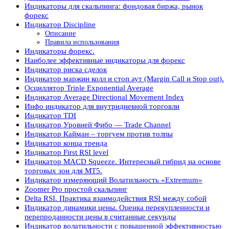
Индикаторы для скальпинга: фондовая биржа, рынок
форекс
Индикатор Discipline
Описание
Правила использования
Индикаторы форекс.
Наиболее эффективные индикаторы для форекс
Индикатор риска сделок
Индикатор маржин колл и стоп аут (Margin Call и Stop out).
Осциллятор Triple Exponential Average
Индикатор Average Directional Movement Index
Инфо индикатор для внутридневной торговли
Индикатор TDI
Индикатор Уровней Фибо — Trade Channel
Индикатор Кайман – торгуем против толпы
Индикатор конца тренда
Индикатор First RSI level
Индикатор MACD Squeeze. Интересный гибрид на основе
торговых зон для МТ5.
Индикатор измеряющий Волатильность «Extremum»
Zoomer Pro простой скальпинг
Delta RSI. Практика взаимодействия RSI между собой
Индикатор динамики цены. Оценка перекупленности и
перепроданности цены в считанные секунды
Индикатор волатильности с повышенной эффективностью