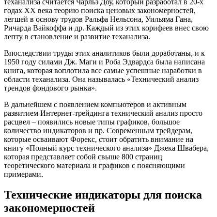
теханализа считается Чарльз Доу, который разработал в 20-х
годах XX века теорию поиска ценовых закономерностей,
легшей в основу трудов Ральфа Нельсона, Уильяма Гана,
Ричарда Вайкоффа и др. Каждый из этих корифеев внес свою
лепту в становление и развитие теханализа.
Впоследствии труды этих аналитиков были доработаны, и к
1950 году силами Дж. Маги и Роба Эдвардса была написана
книга, которая воплотила все самые успешные наработки в
области теханализа. Она называлась «Технический анализ
трендов фондового рынка».
В дальнейшем с появлением компьютеров и активным
развитием Интернет-трейдинга технический анализ просто
расцвел – появились новые типы графиков, большое
количество индикаторов и пр. Современным трейдерам,
которые осваивают Форекс, стоит обратить внимание на
книгу «Полный курс технического анализа» Джека Швабера,
которая представляет собой свыше 800 страниц
теоретического материала и графиков с поясняющими
примерами.
Технические индикаторы для поиска
закономерностей