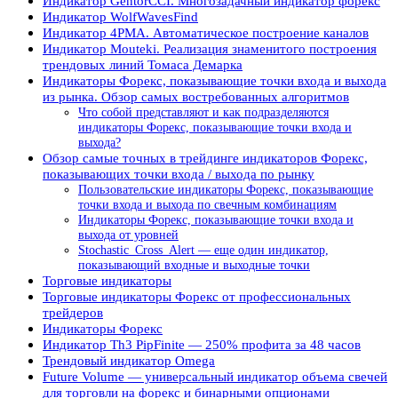
Индикатор GentorCCI. Многозадачный индикатор форекс
Индикатор WolfWavesFind
Индикатор 4PMA. Автоматическое построение каналов
Индикатор Mouteki. Реализация знаменитого построения
трендовых линий Томаса Демарка
Индикаторы Форекс, показывающие точки входа и выхода
из рынка. Обзор самых востребованных алгоритмов
Что собой представляют и как подразделяются
индикаторы Форекс, показывающие точки входа и
выхода?
Обзор самые точных в трейдинге индикаторов Форекс,
показывающих точки входа / выхода по рынку
Пользовательские индикаторы Форекс, показывающие
точки входа и выхода по свечным комбинациям
Индикаторы Форекс, показывающие точки входа и
выхода от уровней
Stochastic_Cross_Alert — еще один индикатор,
показывающий входные и выходные точки
Торговые индикаторы
Торговые индикаторы Форекс от профессиональных
трейдеров
Индикаторы Форекс
Индикатор Th3 PipFinite — 250% профита за 48 часов
Трендовый индикатор Omega
Future Volume — универсальный индикатор объема свечей
для торговли на форекс и бинарными опционами