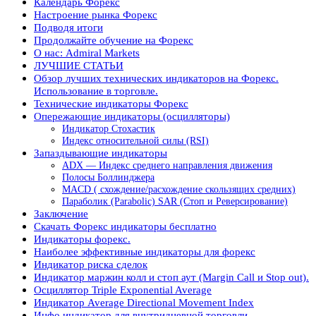
Календарь Форекс
Настроение рынка Форекс
Подводя итоги
Продолжайте обучение на Форекс
О нас: Admiral Markets
ЛУЧШИЕ СТАТЬИ
Обзор лучших технических индикаторов на Форекс.
Использование в торговле.
Технические индикаторы Форекс
Опережающие индикаторы (осцилляторы)
Индикатор Стохастик
Индекс относительной силы (RSI)
Запаздывающие индикаторы
ADX — Индекс среднего направления движения
Полосы Боллинджера
MACD ( схождение/расхождение скользящих средних)
Параболик (Parabolic) SAR (Стоп и Реверсирование)
Заключение
Скачать Форекс индикаторы бесплатно
Индикаторы форекс.
Наиболее эффективные индикаторы для форекс
Индикатор риска сделок
Индикатор маржин колл и стоп аут (Margin Call и Stop out).
Осциллятор Triple Exponential Average
Индикатор Average Directional Movement Index
Инфо индикатор для внутридневной торговли