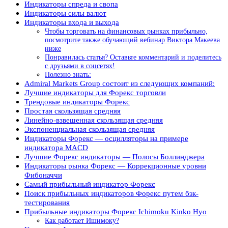
Индикаторы спреда и свопа
Индикаторы силы валют
Индикаторы входа и выхода
Чтобы торговать на финансовых рынках прибыльно,
посмотрите также обучающий вебинар Виктора Макеева
ниже
Понравилась статья? Оставьте комментарий и поделитесь
с друзьями в соцсетях!
Полезно знать:
Admiral Markets Group состоит из следующих компаний:
Лучшие индикаторы для Форекс торговли
Трендовые индикаторы Форекс
Простая скользящая средняя
Линейно-взвешенная скользящая средняя
Экспоненциальная скользящая средняя
Индикаторы Форекс — осцилляторы на примере
индикатора MACD
Лучшие Форекс индикаторы — Полосы Боллинджера
Индикаторы рынка Форекс — Коррекционные уровни
Фибоначчи
Самый прибыльный индикатор Форекс
Поиск прибыльных индикаторов Форекс путем бэк-
тестирования
Прибыльные индикаторы Форекс Ichimoku Kinko Hyo
Как работает Ишимоку?