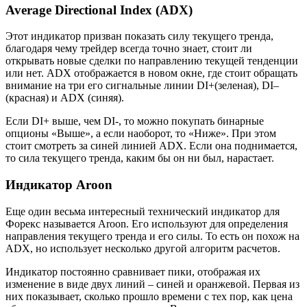
Average Directional Index (ADX)
Этот индикатор призван показать силу текущего тренда,
благодаря чему трейдер всегда точно знает, стоит ли
открывать новые сделки по направлению текущей тенденции
или нет. ADX отображается в новом окне, где стоит обращать
внимание на три его сигнальные линии DI+(зеленая), DI–
(красная) и ADX (синяя).
Если DI+ выше, чем DI-, то можно покупать бинарные
опционы «Выше», а если наоборот, то «Ниже». При этом
стоит смотреть за синей линией ADX. Если она поднимается,
то сила текущего тренда, каким бы он ни был, нарастает.
Индикатор Aroon
Еще один весьма интересный технический индикатор для
Форекс называется Aroon. Его используют для определения
направления текущего тренда и его силы. То есть он похож на
ADX, но использует несколько другой алгоритм расчетов.
Индикатор постоянно сравнивает пики, отображая их
изменение в виде двух линий – синей и оранжевой. Первая из
них показывает, сколько прошло времени с тех пор, как цена