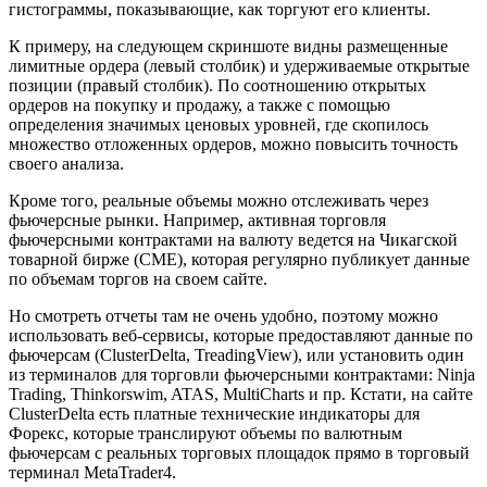
гистограммы, показывающие, как торгуют его клиенты.
К примеру, на следующем скриншоте видны размещенные
лимитные ордера (левый столбик) и удерживаемые открытые
позиции (правый столбик). По соотношению открытых
ордеров на покупку и продажу, а также с помощью
определения значимых ценовых уровней, где скопилось
множество отложенных ордеров, можно повысить точность
своего анализа.
Кроме того, реальные объемы можно отслеживать через
фьючерсные рынки. Например, активная торговля
фьючерсными контрактами на валюту ведется на Чикагской
товарной бирже (CME), которая регулярно публикует данные
по объемам торгов на своем сайте.
Но смотреть отчеты там не очень удобно, поэтому можно
использовать веб-сервисы, которые предоставляют данные по
фьючерсам (ClusterDelta, TreadingView), или установить один
из терминалов для торговли фьючерсными контрактами: Ninja
Trading, Thinkorswim, ATAS, MultiCharts и пр. Кстати, на сайте
ClusterDelta есть платные технические индикаторы для
Форекс, которые транслируют объемы по валютным
фьючерсам с реальных торговых площадок прямо в торговый
терминал MetaTrader4.