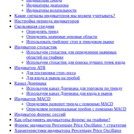
Индикаторы тренда
Индикаторы диапазона
Индикаторы волатильности
Какие сигналы индикаторов мы можем учитывать?
Настройка периода индикаторов
Скользящая средняя
Определять тренд
Определять значимые ценовые области
Использовать трейлинг стоп в трендовом рынке
Индикатор стохастик
Используем стохастик для определения значимых
областей на графике
Используем стохастик для поиска лучших точек входа
Индикатор ATR
Для постановки стоп-лосса
Для входа в рынок на пробой
Канал Дончиана
Используем канал Дончиана для торговли по тренду
Используем канал Дончиана для входа в рынок
Индикатор MACD
Определяем разворот тренда с помощью MACD
Определяем потенциальные пробои с помощью MACD
Индикатор форекс сессий
Как объединять индикаторы форекс на графике?
Форекс индикатор Percentage Price Oscillator + стратегии
Характеристики индикатора Percentage Price Oscillator