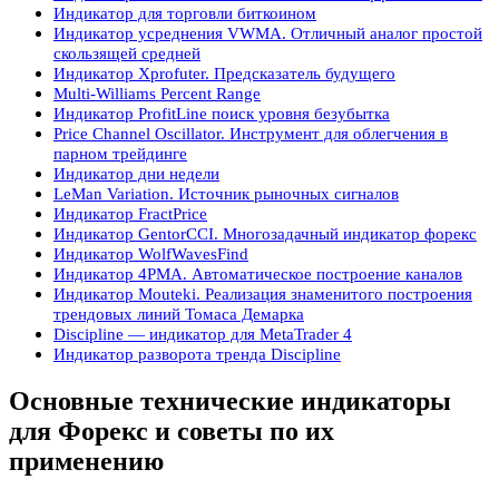
Индикатор для торговли биткоином
Индикатор усреднения VWMA. Отличный аналог простой
скользящей средней
Индикатор Xprofuter. Предсказатель будущего
Multi-Williams Percent Range
Индикатор ProfitLine поиск уровня безубытка
Price Channel Oscillator. Инструмент для облегчения в
парном трейдинге
Индикатор дни недели
LeMan Variation. Источник рыночных сигналов
Индикатор FractPrice
Индикатор GentorCCI. Многозадачный индикатор форекс
Индикатор WolfWavesFind
Индикатор 4PMA. Автоматическое построение каналов
Индикатор Mouteki. Реализация знаменитого построения
трендовых линий Томаса Демарка
Discipline — индикатор для MetaTrader 4
Индикатор разворота тренда Discipline
Основные технические индикаторы
для Форекс и советы по их
применению