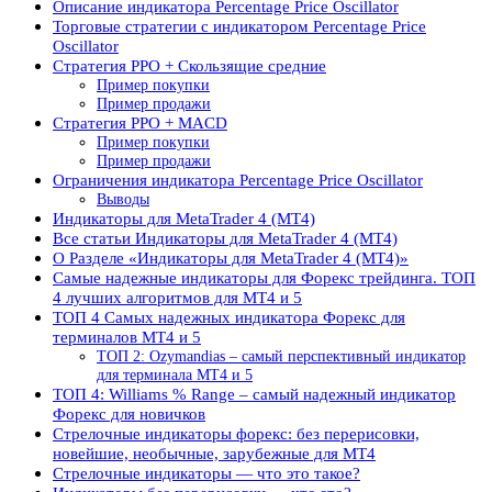
Описание индикатора Percentage Price Oscillator
Торговые стратегии с индикатором Percentage Price
Oscillator
Стратегия PPO + Скользящие средние
Пример покупки
Пример продажи
Стратегия PPO + MACD
Пример покупки
Пример продажи
Ограничения индикатора Percentage Price Oscillator
Выводы
Индикаторы для MetaTrader 4 (MT4)
Все статьи Индикаторы для MetaTrader 4 (MT4)
О Разделе «Индикаторы для MetaTrader 4 (MT4)»
Самые надежные индикаторы для Форекс трейдинга. ТОП
4 лучших алгоритмов для MT4 и 5
ТОП 4 Самых надежных индикатора Форекс для
терминалов MT4 и 5
ТОП 2: Ozymandias – самый перспективный индикатор
для терминала MT4 и 5
ТОП 4: Williams % Range – самый надежный индикатор
Форекс для новичков
Стрелочные индикаторы форекс: без перерисовки,
новейшие, необычные, зарубежные для МТ4
Стрелочные индикаторы — что это такое?