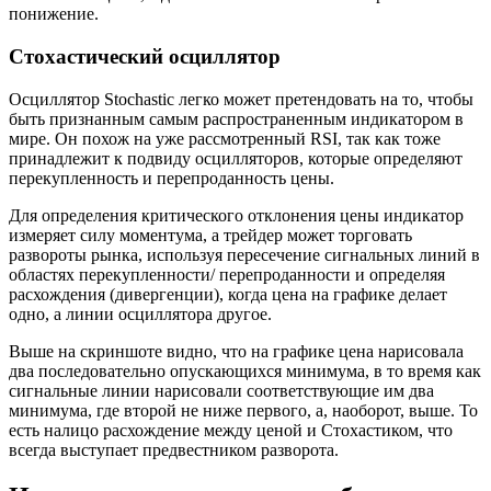
понижение.
Стохастический осциллятор
Осциллятор Stochastic легко может претендовать на то, чтобы
быть признанным самым распространенным индикатором в
мире. Он похож на уже рассмотренный RSI, так как тоже
принадлежит к подвиду осцилляторов, которые определяют
перекупленность и перепроданность цены.
Для определения критического отклонения цены индикатор
измеряет силу моментума, а трейдер может торговать
развороты рынка, используя пересечение сигнальных линий в
областях перекупленности/ перепроданности и определяя
расхождения (дивергенции), когда цена на графике делает
одно, а линии осциллятора другое.
Выше на скриншоте видно, что на графике цена нарисовала
два последовательно опускающихся минимума, в то время как
сигнальные линии нарисовали соответствующие им два
минимума, где второй не ниже первого, а, наоборот, выше. То
есть налицо расхождение между ценой и Стохастиком, что
всегда выступает предвестником разворота.