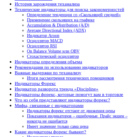
История зарождения теханализа
Технические индикаторы для поиска закономерностей
Определение тенденции со «Скользящей средней»
Применение скользящих на графике
Accumulation & Distribution (A/D)
Average Directional Index (ADX)
Индикатор Aroon
Осциллятор MACD
Осциллятор RSI
On Balance Volume или OBV
Стохастический осциллятор
Индикаторы определения объема
Рекомендации по использованию индикаторов
Важные выдержки по теханализу
Итоги рассмотрения технических помощников
Индикаторы Форекс
Индикатор разворота тренда «Discipline»
Индикаторы форекс, которые помогут вам в торговле
Что из себя представляют индикаторы форекс?
Мифы, связанные с индикаторами
Индикаторы форекс отстают от движения цены
Показания индикаторов – ошибочные. Прайс экшен –
никогда не ошибается
Имеет значение только сама цена
Какие индикаторы форекс бывают?