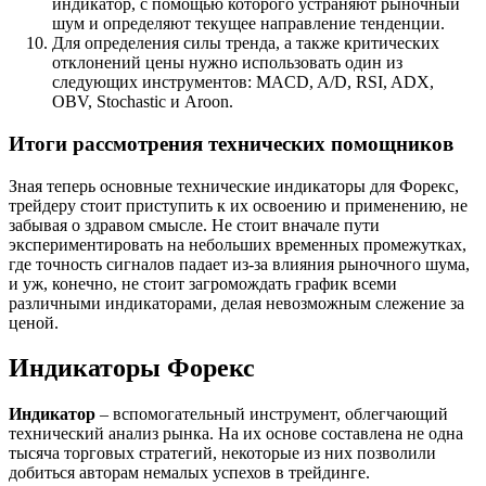
индикатор, с помощью которого устраняют рыночный
шум и определяют текущее направление тенденции.
Для определения силы тренда, а также критических
отклонений цены нужно использовать один из
следующих инструментов: MACD, A/D, RSI, ADX,
OBV, Stochastic и Aroon.
Итоги рассмотрения технических помощников
Зная теперь основные технические индикаторы для Форекс,
трейдеру стоит приступить к их освоению и применению, не
забывая о здравом смысле. Не стоит вначале пути
экспериментировать на небольших временных промежутках,
где точность сигналов падает из-за влияния рыночного шума,
и уж, конечно, не стоит загромождать график всеми
различными индикаторами, делая невозможным слежение за
ценой.
Индикаторы Форекс
Индикатор
– вспомогательный инструмент, облегчающий
технический анализ рынка. На их основе составлена не одна
тысяча торговых стратегий, некоторые из них позволили
добиться авторам немалых успехов в трейдинге.