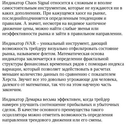
Индикатор Chaos Signal относится к сложным и вполне
самостоятельным инструментам, которые не нуждаются ни в
каких дополнениях. При кажущемся хаосе на рынке,
последнийподчиняется определенным тенденциям и
правилам. А значит, несмотря на видимое хаотичное
движение цены, можно найти слабые звенья или
неэффективности рынка и зайти в правильном направлении.
Индикатор iVAR – уникальный инструмент, дающий
возможность трейдеру визуально отфильтровать состояние
рынка, называемое флетом. Математическая основа
индикатора заключаетрся в определении фрактальной
структуры финансовых временных рядов с помощью индекса
вариации, который позволяет задействовать в расчетах
меньшее количество данных по сравнению с показателем
Херста. Звучит все это довольно угрожающе для человека,
далекого от математики, так что на этом научную часть
закончим.
Индикатор Демарка весьма эффективен, когда трейдер
намерен улучшить соотношение прибыльных и убыточных
сделок. В качестве основного преимущества такого
осциллятора можно отметить возможность определения
направления трендового движения или его смены.