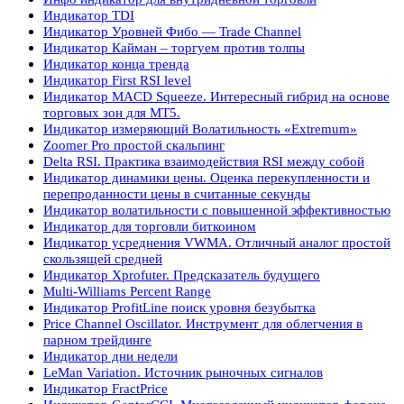
Индикатор TDI
Индикатор Уровней Фибо — Trade Channel
Индикатор Кайман – торгуем против толпы
Индикатор конца тренда
Индикатор First RSI level
Индикатор MACD Squeeze. Интересный гибрид на основе
торговых зон для МТ5.
Индикатор измеряющий Волатильность «Extremum»
Zoomer Pro простой скальпинг
Delta RSI. Практика взаимодействия RSI между собой
Индикатор динамики цены. Оценка перекупленности и
перепроданности цены в считанные секунды
Индикатор волатильности с повышенной эффективностью
Индикатор для торговли биткоином
Индикатор усреднения VWMA. Отличный аналог простой
скользящей средней
Индикатор Xprofuter. Предсказатель будущего
Multi-Williams Percent Range
Индикатор ProfitLine поиск уровня безубытка
Price Channel Oscillator. Инструмент для облегчения в
парном трейдинге
Индикатор дни недели
LeMan Variation. Источник рыночных сигналов
Индикатор FractPrice