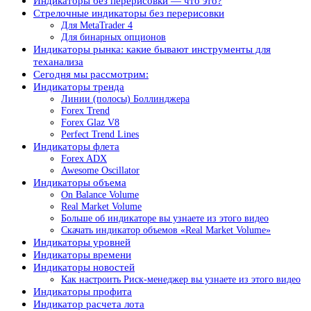
Индикаторы без перерисовки — что это?
Стрелочные индикаторы без перерисовки
Для MetaTrader 4
Для бинарных опционов
Индикаторы рынка: какие бывают инструменты для
теханализа
Сегодня мы рассмотрим:
Индикаторы тренда
Линии (полосы) Боллинджера
Forex Trend
Forex Glaz V8
Perfect Trend Lines
Индикаторы флета
Forex ADX
Awesome Oscillator
Индикаторы объема
On Balance Volume
Real Market Volume
Больше об индикаторе вы узнаете из этого видео
Скачать индикатор объемов «Real Market Volume»
Индикаторы уровней
Индикаторы времени
Индикаторы новостей
Как настроить Риск-менеджер вы узнаете из этого видео
Индикаторы профита
Индикатор расчета лота