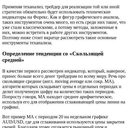
Применяя теханализ, трейдер для реализации той или иной
стратегии обязательно будет использовать технические
индикаторы на Форекс. Как и фигур графического анализа,
таких инструментов очень много, но есть среди них такие, что
уже стали классическими, а потому методы, заложенные в
них, можно встретить в работе других инструментов.
Поэтому ниже стоит вкратце рассмотреть такие основные
инструменты теханализа.
Определение тенденции со «Скользящей
средней»
В качестве первого рассмотрен индикатор, который, наверное,
принес больше всего денег трейдерам по всему миру. Речь про
скользящие средние (англ. moving average или сокр. МА),
алгоритм которых складывает цены в отдельных периодах и
делит полученную цифру на количество таких периодов.
Попросту говоря, МА находит среднее арифметическое,
используя его для отображения сглаживающей цены линии на
графике.
Вот пример МА с периодом 20 на недельном графике
AUD/USD, где для сглаживания используются цены закрытия
свечей. Благодаря этому отсекается рыночный шум и