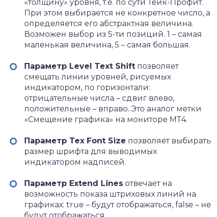
«толщину» уровня, т.е. по сути Тейк-Профит.
При этом выбирается не конкретное число, а
определяется его абстрактная величина.
Возможен выбор из 5-ти позиций. 1 – самая
маленькая величина, 5 – самая большая.
Параметр Level Text Shift
позволяет
смещать линии уровней, рисуемых
индикатором, по горизонтали:
отрицательные числа – сдвиг влево,
положительные – вправо. Это аналог метки
«Смещение графика» на мониторе МТ4.
Параметр Tex Font Size
позволяет выбирать
размер шрифта для выводимых
индикатором надписей.
Параметр Extend Lines
отвечает на
возможность показа штриховых линий на
графиках: true – будут отображаться, false – не
будут отображаться.