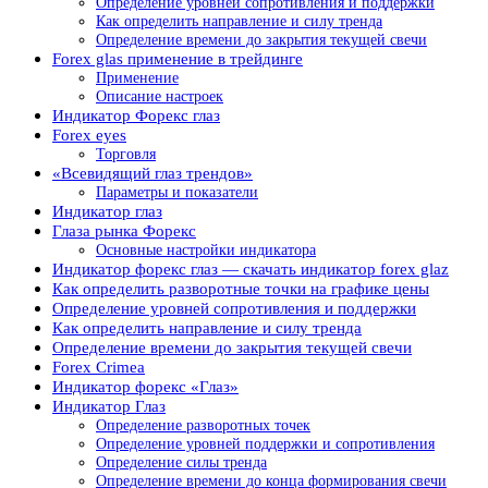
Определение уровней сопротивления и поддержки
Как определить направление и силу тренда
Определение времени до закрытия текущей свечи
Forex glas применение в трейдинге
Применение
Описание настроек
Индикатор Форекс глаз
Forex eyes
Торговля
«Всевидящий глаз трендов»
Параметры и показатели
Индикатор глаз
Глаза рынка Форекс
Основные настройки индикатора
Индикатор форекс глаз — cкачать индикатор forex glaz
Как определить разворотные точки на графике цены
Определение уровней сопротивления и поддержки
Как определить направление и силу тренда
Определение времени до закрытия текущей свечи
Forex Crimea
Индикатор форекс «Глаз»
Индикатор Глаз
Определение разворотных точек
Определение уровней поддержки и сопротивления
Определение силы тренда
Определение времени до конца формирования свечи