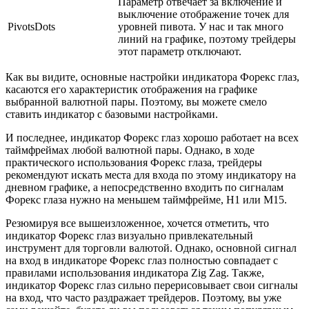
Параметр отвечает за включение и
выключение отображение точек для
PivotsDots
уровней пивота. У нас и так много
линий на графике, поэтому трейдеры
этот параметр отключают.
Как вы видите, основные настройки индикатора Форекс глаз,
касаются его характеристик отображения на графике
выбранной валютной пары. Поэтому, вы можете смело
ставить индикатор с базовыми настройками.
И последнее, индикатор Форекс глаз хорошо работает на всех
таймфреймах любой валютной пары. Однако, в ходе
практического использования Форекс глаза, трейдеры
рекомендуют искать места для входа по этому индикатору на
дневном графике, а непосредственно входить по сигналам
Форекс глаза нужно на меньшем таймфрейме, Н1 или М15.
Резюмируя все вышеизложенное, хочется отметить, что
индикатор Форекс глаз визуально привлекательный
инструмент для торговли валютой. Однако, основной сигнал
на вход в индикаторе Форекс глаз полностью совпадает с
правилами использования индикатора Zig Zag. Также,
индикатор Форекс глаз сильно перерисовывает свои сигналы
на вход, что часто раздражает трейдеров. Поэтому, вы уже