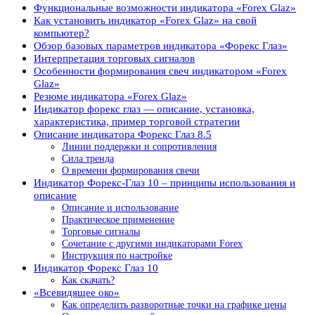
Функциональные возможности индикатора «Forex Glaz»
Как установить индикатор «Forex Glaz» на свой
компьютер?
Обзор базовых параметров индикатора «Форекс Глаз»
Интерпретация торговых сигналов
Особенности формирования свеч индикатором «Forex
Glaz»
Резюме индикатора «Forex Glaz»
Индикатор форекс глаз — описание, установка,
характеристика, пример торговой стратегии
Описание индикатора Форекс Глаз 8.5
Линии поддержки и сопротивления
Сила тренда
О времени формирования свечи
Индикатор Форекс-Глаз 10 – принципы использования и
описание
Описание и использование
Практическое применение
Торговые сигналы
Сочетание с другими индикаторами Forex
Инструкция по настройке
Индикатор Форекс Глаз 10
Как скачать?
«Всевидящее око»
Как определить разворотные точки на графике цены