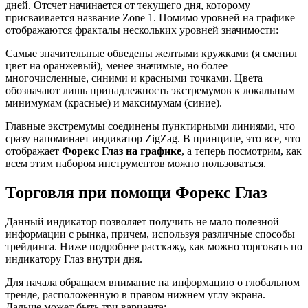
дней. Отсчет начинается от текущего дня, которому
присваивается название Zone 1. Помимо уровней на графике
отображаются фракталы нескольких уровней значимости:
Самые значительные обведены желтыми кружками (я сменил
цвет на оранжевый), менее значимые, но более
многочисленные, синими и красными точками. Цвета
обозначают лишь принадлежность экстремумов к локальным
минимумам (красные) и максимумам (синие).
Главные экстремумы соединены пунктирными линиями, что
сразу напоминает индикатор ZigZag. В принципе, это все, что
отображает
Форекс Глаз на графике
, а теперь посмотрим, как
всем этим набором инструментов можно пользоваться.
Торговля при помощи Форекс Глаз
Данный индикатор позволяет получить не мало полезной
информации с рынка, причем, используя различные способы
трейдинга. Ниже подробнее расскажу, как можно торговать по
индикатору Глаз внутри дня.
Для начала обращаем внимание на информацию о глобальном
тренде, расположенную в правом нижнем углу экрана.
Дальше может быть три варианта: