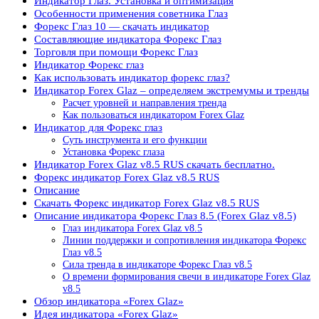
Индикатор Глаз. Установка и оптимизация
Особенности применения советника Глаз
Форекс Глаз 10 — скачать индикатор
Составляющие индикатора Форекс Глаз
Торговля при помощи Форекс Глаз
Индикатор Форекс глаз
Как использовать индикатор форекс глаз?
Индикатор Forex Glaz – определяем экстремумы и тренды
Расчет уровней и направления тренда
Как пользоваться индикатором Forex Glaz
Индикатор для Форекс глаз
Суть инструмента и его функции
Установка Форекс глаза
Индикатор Forex Glaz v8.5 RUS скачать бесплатно.
Форекс индикатор Forex Glaz v8.5 RUS
Описание
Скачать Форекс индикатор Forex Glaz v8.5 RUS
Описание индикатора Форекс Глаз 8.5 (Forex Glaz v8.5)
Глаз индикатора Forex Glaz v8.5
Линии поддержки и сопротивления индикатора Форекс
Глаз v8.5
Сила тренда в индикаторе Форекс Глаз v8.5
О времени формирования свечи в индикаторе Forex Glaz
v8.5
Обзор индикатора «Forex Glaz»
Идея индикатора «Forex Glaz»