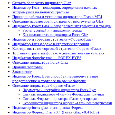
Скачать бесплатно индикатор Glaz
Индикатор Глаз – помощник определения важных
экстремумов на ценовом графике
Принцип работы и установка индикатора Глаз в МТ4
Описание параметров и сигналы от инструмента Glaz
Индикатор Forex Glaz – определяем экстремумы и тренды
Расчет уровней и направления тренда
Как пользоваться индикатором Forex Glaz
Индикатор и торговая стратегия «Форекс-Глаз»
Индикатор Глаз форекс в стратегии торговли
Как торговать по торговой стратегии Форекс «Глаз»
Торговая стратегия форекс – дополнительные условия
Индиkaтop Фopekc глaз — FOREX EYES
Описание индикатора Forex Glaz
Правила торговли
Заключение
Индикатор Forex Eyes способен перевернуть ваше
представление о торговле на рынке Форекс
Описание индикатора Форекс «Глаз»
Параметры и настройки индикатора Forex Eyes
Сигналы индикатора «Глаз» на Форекс для покупки
Сигналы Форекс индикатора «Глаз» для продажи
Особенности индикатора Форекс «Глаз» без перерисовки
Индикатор forex glaz- глаза рынка Форекс
Индикатор Форекс Глаз v8.4 (Forex Glaz v8.4 RUS)