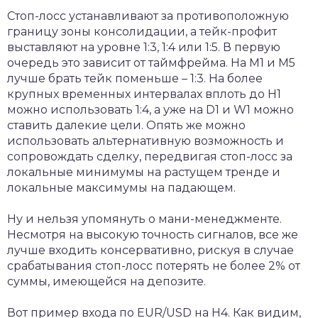
Стоп-лосс устанавливают за противоположную
границу зоны консолидации, а тейк-профит
выставляют на уровне 1:3, 1:4 или 1:5. В первую
очередь это зависит от таймфрейма. На М1 и М5
лучше брать тейк поменьше – 1:3. На более
крупных временных интервалах вплоть до Н1
можно использовать 1:4, а уже на D1 и W1 можно
ставить далекие цели. Опять же можно
использовать альтернативную возможность и
сопровождать сделку, передвигая стоп-лосс за
локальные минимумы на растущем тренде и
локальные максимумы на падающем.
Ну и нельзя упомянуть о мани-менеджменте.
Несмотря на высокую точность сигналов, все же
лучше входить консервативно, рискуя в случае
срабатывания стоп-лосс потерять не более 2% от
суммы, имеющейся на депозите.
Вот пример входа по EUR/USD на Н4. Как видим,