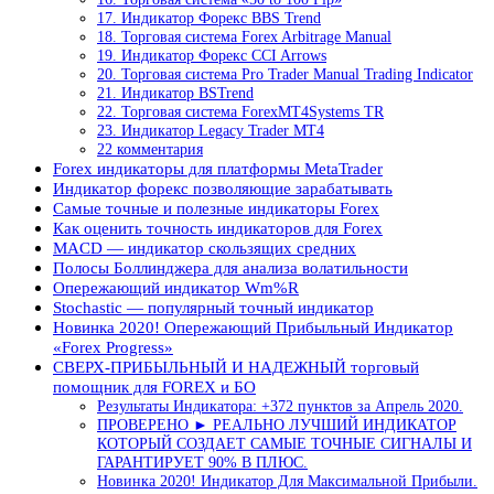
17. Индикатор Форекс BBS Trend
18. Торговая система Forex Arbitrage Manual
19. Индикатор Форекс CCI Arrows
20. Торговая система Pro Trader Manual Trading Indicator
21. Индикатор BSTrend
22. Торговая система ForexMT4Systems TR
23. Индикатор Legacy Trader MT4
22 комментария
Forex индикаторы для платформы MetaTrader
Индикатор форекс позволяющие зарабатывать
Самые точные и полезные индикаторы Forex
Как оценить точность индикаторов для Forex
MACD — индикатор скользящих средних
Полосы Боллинджера для анализа волатильности
Опережающий индикатор Wm%R
Stochastic — популярный точный индикатор
Новинка 2020! Опережающий Прибыльный Индикатор
«Forex Progress»
СВЕРХ-ПРИБЫЛЬНЫЙ И НАДЕЖНЫЙ торговый
помощник для FOREX и БО
Результаты Индикатора: +372 пунктов за Апрель 2020.
ПРОВЕРЕНО ► РЕАЛЬНО ЛУЧШИЙ ИНДИКАТОР
КОТОРЫЙ СОЗДАЕТ САМЫЕ ТОЧНЫЕ СИГНАЛЫ И
ГАРАНТИРУЕТ 90% В ПЛЮС.
Новинка 2020! Индикатор Для Максимальной Прибыли.