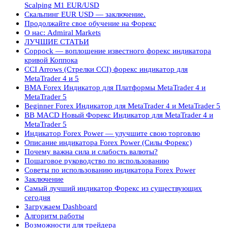
Scalping M1 EUR/USD
Скальпинг EUR USD — заключение.
Продолжайте свое обучение на Форекс
О нас: Admiral Markets
ЛУЧШИЕ СТАТЬИ
Coppock — воплощение известного форекс индикатора
кривой Коппока
CCI Arrows (Стрелки CCI) форекс индикатор для
MetaTrader 4 и 5
BMA Forex Индикатор для Платформы MetaTrader 4 и
MetaTrader 5
Beginner Forex Индикатор для MetaTrader 4 и MetaTrader 5
BB MACD Новый Форекс Индикатор для MetaTrader 4 и
MetaTrader 5
Индикатор Forex Power — улучшите свою торговлю
Описание индикатора Forex Power (Силы Форекс)
Почему важна сила и слабость валюты?
Пошаговое руководство по использованию
Советы по использованию индикатора Forex Power
Заключение
Самый лучший индикатор Форекс из существующих
сегодня
Загружаем Dashboard
Алгоритм работы
Возможности для трейдера