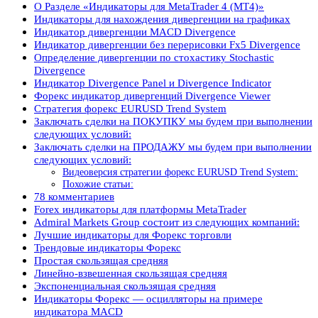
О Разделе «Индикаторы для MetaTrader 4 (MT4)»
Индикаторы для нахождения дивергенции на графиках
Индикатор дивергенции MACD Divergence
Индикатор дивергенции без перерисовки Fx5 Divergence
Определение дивергенции по стохастику Stochastic
Divergence
Индикатор Divergence Panel и Divergence Indicator
Форекс индикатор дивергенций Divergence Viewer
Стратегия форекс EURUSD Trend System
Заключать сделки на ПОКУПКУ мы будем при выполнении
следующих условий:
Заключать сделки на ПРОДАЖУ мы будем при выполнении
следующих условий:
Видеоверсия стратегии форекс EURUSD Trend System:
Похожие статьи:
78 комментариев
Forex индикаторы для платформы MetaTrader
Admiral Markets Group состоит из следующих компаний:
Лучшие индикаторы для Форекс торговли
Трендовые индикаторы Форекс
Простая скользящая средняя
Линейно-взвешенная скользящая средняя
Экспоненциальная скользящая средняя
Индикаторы Форекс — осцилляторы на примере
индикатора MACD