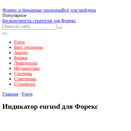
Форекс и бинарные опционы
Всё для трейдера
Популярное
Бесконечность стратегия для Форекс
Forex
Бин. опционы
Акции
Биржи
Дивиденты
Индикаторы
Системы
Советники
Стратегии
Главная
›
Forex
Индикатор eurusd для Форекс