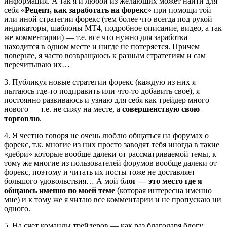
информация. А так я и любой из желающих может найти для
себя «
Рецепт, как заработать на форекс
» при помощи той
или иной стратегии форекс (тем более что всегда под рукой
индикаторы, шаблоны МТ4, подробное описание, видео, а так
же комментарии) — т.е. все что нужно для заработка
находится в одном месте и нигде не потеряется. Причем
поверьте, я часто возвращаюсь к разным стратегиям и сам
перечитываю их…
3. Публикуя новые стратегии форекс (каждую из них я
пытаюсь где-то подправить или что-то добавить свое), я
постоянно развиваюсь и узнаю для себя как трейдер много
нового — т.е. не сижу на месте, а
совершенствую свою
торговлю
.
4. Я честно говоря не очень люблю общаться на форумах о
форекс, т.к. многие из них просто заводят тебя иногда в такие
«дебри» которые вообще далеки от рассматриваемой темы, к
тому же многие из пользователей форумов вообще далеки от
форекс, поэтому и читать их посты тоже не доставляет
большого удовольствия… А мой б
лог — это место где я
общаюсь именно по моей теме
(которая интересна именно
мне) и к тому же я читаю все комментарии и не пропускаю ни
одного.
5. На счет команды трейдеров — как раз благодаря блогу