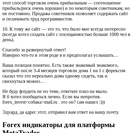
этот способ торговли очень прибыльным — соотношение
прибыль/риск очень хорошие) и по некоторым советникам, но
не постоянно. Продажа советников позволяет содержать сайт
и оплачивать труд программистов.
10. К тому же сайт — это то, что было мне всегда интересно
(всегда хотел создать сайт с посещаимостью больше 1000 чел в
день).
Спасибо за развернутый ответ!
Наверно что-то в этом роде я и предполагал услышать…
Ваша позиция понятно. Есть также знакомый знакомого,
который после 3-4 месяцев торговли дома 1 на 1 с форексом
сказал что это нереально дома одному сидеть, так и
свихнуться можно…
Не буду флудить не по теме, ответьте плиз на мыло.
Я б хотел пообщаться лично. Если вы непротив.
forex_invest<собака>mail.ru . это он? сам нашел :)))
Эдуард, да адрес этот, отправил вам ответ на вашу почту.
Forex индикаторы для платформы
MetaTrader