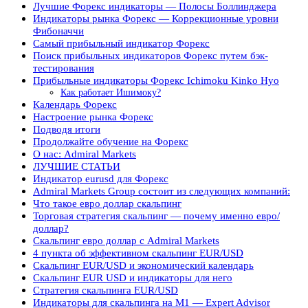
Лучшие Форекс индикаторы — Полосы Боллинджера
Индикаторы рынка Форекс — Коррекционные уровни
Фибоначчи
Самый прибыльный индикатор Форекс
Поиск прибыльных индикаторов Форекс путем бэк-
тестирования
Прибыльные индикаторы Форекс Ichimoku Kinko Hyo
Как работает Ишимоку?
Календарь Форекс
Настроение рынка Форекс
Подводя итоги
Продолжайте обучение на Форекс
О нас: Admiral Markets
ЛУЧШИЕ СТАТЬИ
Индикатор eurusd для Форекс
Admiral Markets Group состоит из следующих компаний:
Что такое евро доллар скальпинг
Торговая стратегия скальпинг — почему именно евро/
доллар?
Скальпинг евро доллар с Admiral Markets
4 пункта об эффективном скальпинг EUR/USD
Скальпинг EUR/USD и экономический календарь
Скальпинг EUR USD и индикаторы для него
Стратегия скальпинга EUR/USD
Индикаторы для скальпинга на M1 — Expert Advisor