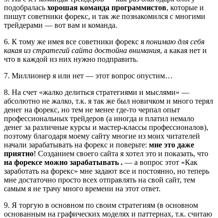
подобралась
хорошая команда программистов
, которые и
пишут советники форекс, и так же познакомился с многими
трейдерами — вот вам и команда.
6. К тому же имея все советники форекс я
понимаю для себя
какая из стратегий сайта достойна внимания
, а какая нет и
что в каждой из них нужно подправить.
7. Миллионер я или нет — этот вопрос опустим…
8. На счет «жалко делиться стратегиями и мыслями» —
абсолютно не жалко, т.к. я так же был новичком и много терял
денег на форекс, но тем не менее где-то черпал опыт
профессиональных трейдеров (а иногда и платил немало
денег за различные курсы и мастер-классы профессионалов),
поэтому благодаря моему сайту многие из моих читателей
начали зарабатывать на форекс и поверьте:
мне это даже
приятно
! Созданием своего сайта я хотел это и показать, что
на форексе можно зарабатывать .
— а вопрос этот «Как
заработать на форекс» мне задают все и постоянно, но теперь
мне достаточно просто всех отправлять на свой сайт, тем
самым я не трачу много времени на этот ответ.
9. Я торгую в основном по своим стратегиям (в основном
основанным на графических моделях и паттернах, т.к. считаю