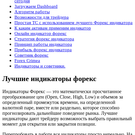
сегодня
Загружаем Dashboard
Алгоритм работы
Возможности для трейдера
Простая ТС с использованием лучшего Форекс индикатора
К каким активам применим индикатор
Онлайн индикатор форекс
Стратегия форекс индикатора
Принцип работы индикатора
Прибыль форекс индикатора
Советник форекс
Forex Crimea
Индикаторы и советники.
Лучшие индикаторы форекс
Индикаторы Форекс — это математически просчитанное
преобразование цен (Open, Close, High, Low) и объемов за
определенный промежуток времени, на определенной
валютной паре, вместе или раздельно, которое способно
прогнозировать дальнейшие поведение рынка. Лучшие
индикаторы дают трейдеру возможность выбрать правильный
момент для открытия или закрытия позиции.
Перепробовать в работе все индикаторы просто нереально. На