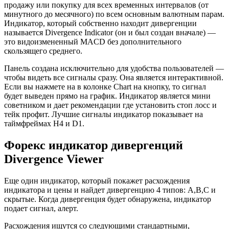
продажу или покупку для всех временных интервалов (от
минутного до месячного) по всем основным валютным парам.
Индикатор, который собственно находит дивергенции
называется Divergence Indicator (он и был создан вначале) —
это видоизмененный MACD без дополнительного
скользящего среднего.
Панель создана исключительно для удобства пользователей —
чтобы видеть все сигналы сразу. Она является интерактивной.
Если вы нажмете на в колонке Chart на кнопку, то сигнал
будет выведен прямо на график. Индикатор является мини
советником и дает рекомендации где установить стоп лосс и
тейк профит. Лучшие сигналы индикатор показывает на
таймфреймах H4 и D1.
Форекс индикатор дивергенций
Divergence Viewer
Еще один индикатор, который покажет расхождения
индикатора и цены и найдет дивергенцию 4 типов: А,В,С и
скрытые. Когда дивергенция будет обнаружена, индикатор
подает сигнал, алерт.
Расхождения ищутся со следующими стандартными,