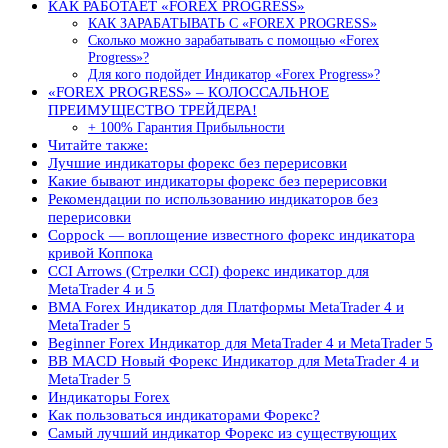
КАК РАБОТАЕТ «FOREX PROGRESS»
КАК ЗАРАБАТЫВАТЬ С «FOREX PROGRESS»
Сколько можно зарабатывать с помощью «Forex
Progress»?
Для кого подойдет Индикатор «Forex Progress»?
«FOREX PROGRESS» – КОЛОССАЛЬНОЕ
ПРЕИМУЩЕСТВО ТРЕЙДЕРА!
+ 100% Гарантия Прибыльности
Читайте также:
Лучшие индикаторы форекс без перерисовки
Какие бывают индикаторы форекс без перерисовки
Рекомендации по использованию индикаторов без
перерисовки
Coppock — воплощение известного форекс индикатора
кривой Коппока
CCI Arrows (Стрелки CCI) форекс индикатор для
MetaTrader 4 и 5
BMA Forex Индикатор для Платформы MetaTrader 4 и
MetaTrader 5
Beginner Forex Индикатор для MetaTrader 4 и MetaTrader 5
BB MACD Новый Форекс Индикатор для MetaTrader 4 и
MetaTrader 5
Индикаторы Forex
Как пользоваться индикаторами Форекс?
Самый лучший индикатор Форекс из существующих