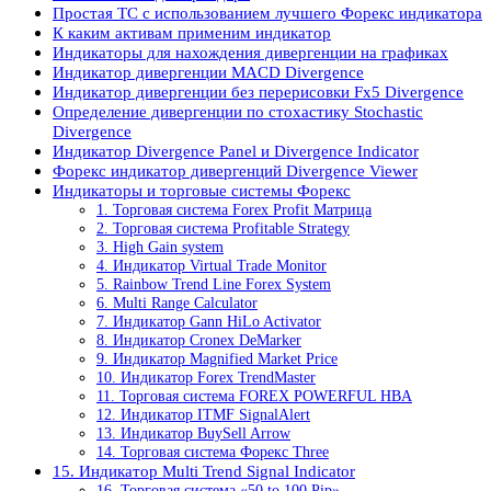
Простая ТС с использованием лучшего Форекс индикатора
К каким активам применим индикатор
Индикаторы для нахождения дивергенции на графиках
Индикатор дивергенции MACD Divergence
Индикатор дивергенции без перерисовки Fx5 Divergence
Определение дивергенции по стохастику Stochastic
Divergence
Индикатор Divergence Panel и Divergence Indicator
Форекс индикатор дивергенций Divergence Viewer
Индикаторы и торговые системы Форекс
1. Торговая система Forex Profit Матрица
2. Торговая система Profitable Strategy
3. High Gain system
4. Индикатор Virtual Trade Monitor
5. Rainbow Trend Line Forex System
6. Multi Range Calculator
7. Индикатор Gann HiLo Activator
8. Индикатор Cronex DeMarker
9. Индикатор Magnified Market Price
10. Индикатор Forex TrendMaster
11. Торговая система FOREX POWERFUL HBA
12. Индикатор ITMF SignalAlert
13. Индикатор BuySell Arrow
14. Торговая система Форекс Three
15. Индикатор Multi Trend Signal Indicator
16. Торговая система «50 to 100 Pip»