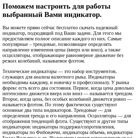
Поможем настроить для работы
выбранный Вами индикатор.
Вы можете прямо сейчас бесплатно скачать надежный
индикатор, подходящий под Ваши задачи. Для этого мы
предоставляем полное описание каждого из них. Самые
популярные – трендовые, позволяющие определять
направление изменения цены (вверх или вниз), а также
осцилляторы, отображающие равномерное движение без
резких колебаний, называемое флэтом.
Технические индикаторы — это набор инструментов,
служащих для анализа валютного рыка. Индикаторы
необходимы каждому, и новичку и профессионалу. У рынка
форекс есть всего два состояния. Первое, когда цена довольно
интенсивно движется вверх или вниз — называется трендом.
Второе, когда цена, без особых колебаний движется ровно —
называется флэтом. По этому фактически существуют
основные два типа индикаторов. Трендовые — для
определения тренда и его направления. Осцилляторы — для
отображения тенденций флэта. Существуют и другие типы
индикаторов: индикаторы поддержи/сопротивления,
индикаторы по Фибоначчи, индикаторы объема, индикаторы
Билла Вильямса и др. Индикаторы могут устанавливаться на