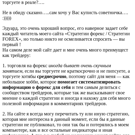
торгуете в реале?….
Не в обиду сказано…..сам хочу у Вас куписть советничка….
:)))))
Эдуард, это очень хороший вопрос, его наверное задает себе
каждый читатель моего сайта «Стратегии форекс / Стратегии
FOREX«, но только никто не осмеливается спросить — вы
первый !
На самом деле мой сайт дает и мне очень много преимущест
как трейдеру:
1. торговля на форекс
иногда бывает очень скучным
занятием
, если вы торгуете не краткосрочно и не пипсуете, а
торгуете хотябы
среднесрочно
, поэтому сайт для меня — как
небольшое хобби, которое
помогает систематизировать
информацию о форекс для себя
и тем самым делиться с
сообществом трейдеров, которые так же высказывают свое
мнение о каждой стратегии и иногда я нахожу для себя много
полезной информации в комментариях трейдеров.
2. На сайте я всегда могу перечитать ту или иную стратегию,
которая мне интересна в данный момент, если бы я данные
стратегии не публиковал, то они так бы и потерялись в моем
компьютере, как и все остальные индикаторы и иная