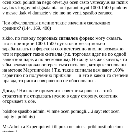
ocen xocu polucit na nego otvet..ya ocen casto vstrecayus na raznix
saytax s torgovimi signalami..i oni garantiruyut 1000-1500 punktov
v mesac,,kak vi dumaete v eto mojno verit. spasibo zaranee.
Чем обусловлены именно такие значения скользящих
средних? (144, 169, 400)
zikko, по поводу
торговых сигналов форекс
могу сказать,
что в принципе 1000-1500 пунктов в месяц можно
зарабатывать на форекс и соответственно вполне возможно
что и продают такие сигналы (т.к. торговля идет не по одной
валютной паре, а по нескольким). Но хочу так же сказать, что
я бы рекомендовал остерегаться сигналов, которые основаны
на методе Мартингейла ! Т.к. такие сигналы вам дают 100%
гарантию по получению прибыли — и это в какой-то степени
правда, то риски совершенно не обоснованы .
Досада! Никак не применить советника punch на этой
стратегии т.к открывать нужно в одну сторону, советник
открывает в обе.
bolshoe spasibo admin. vi mne ocen pomogli….i sayt etot ocen
nujniy i pribilniy)
Mr.Admin a Exper qotovili ili poka net otceta pribilnosti ob etom
strateqii