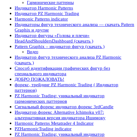
Гармонические паттерны
Индикатор Harmonic Patterns
Индикатор PZ Harmonic Trading
Harmonic Patterns indicator
Индикаторы фигур технического анализа — скачать Pattern
Graphix и другие
Индикатор фигуры «Голова и плечи»
HeadAndShouldersDashboard (скачать )
Pattern Graphix – индикатор фигур (скачать )
Видео
Индикатор фигур технического анализа PZ Harmonic
(скачать )
Способ идентификации графических фигур без
специального индикатора
ДОБРО ПОЖАЛОВАТЬ!
форекс, трейдинг PZ Harmonic Trading ( Индикатор
паттернов)
PZ Harmonic Trading: уникальный индикатор
гармонических паттернов
Сигнальный форекс индикатор форекс 3rdCandle
Индикатор форекс Alternative Ichimoku v07:
альтернативная версия индикатора Ишимоку
Harmonic Patterns Metatrader 4 Indicator
PZHarmonicTrading indicator
PZ Harmonic Trading: уникальный индикатор