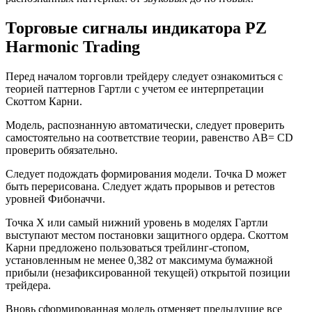
Торговые сигналы индикатора PZ
Harmonic Trading
Перед началом торговли трейдеру следует ознакомиться с
теорией паттернов Гартли с учетом ее интерпретации
Скоттом Карни.
Модель, распознанную автоматически, следует проверить
самостоятельно на соответствие теории, равенство АВ= СD
проверить обязательно.
Следует подождать формирования модели. Точка D может
быть перерисована. Следует ждать прорывов и ретестов
уровней Фибоначчи.
Точка Х или самый нижний уровень в моделях Гартли
выступают местом постановки защитного ордера. Скоттом
Карни предложено пользоваться трейлинг-стопом,
установленным не менее 0,382 от максимума бумажной
прибыли (незафиксированной текущей) открытой позиции
трейдера.
Вновь сформированная модель отменяет предыдущие все