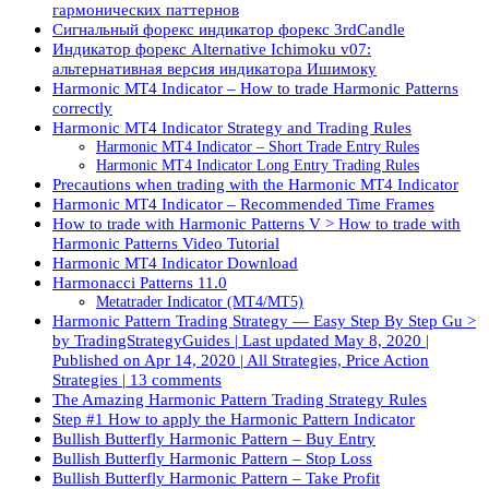
гармонических паттернов
Сигнальный форекс индикатор форекс 3rdCandle
Индикатор форекс Alternative Ichimoku v07:
альтернативная версия индикатора Ишимоку
Harmonic MT4 Indicator – How to trade Harmonic Patterns
correctly
Harmonic MT4 Indicator Strategy and Trading Rules
Harmonic MT4 Indicator – Short Trade Entry Rules
Harmonic MT4 Indicator Long Entry Trading Rules
Precautions when trading with the Harmonic MT4 Indicator
Harmonic MT4 Indicator – Recommended Time Frames
How to trade with Harmonic Patterns V > How to trade with
Harmonic Patterns Video Tutorial
Harmonic MT4 Indicator Download
Harmonacci Patterns 11.0
Metatrader Indicator (MT4/MT5)
Harmonic Pattern Trading Strategy — Easy Step By Step Gu >
by TradingStrategyGuides | Last updated May 8, 2020 |
Published on Apr 14, 2020 | All Strategies, Price Action
Strategies | 13 comments
The Amazing Harmonic Pattern Trading Strategy Rules
Step #1 How to apply the Harmonic Pattern Indicator
Bullish Butterfly Harmonic Pattern – Buy Entry
Bullish Butterfly Harmonic Pattern – Stop Loss
Bullish Butterfly Harmonic Pattern – Take Profit