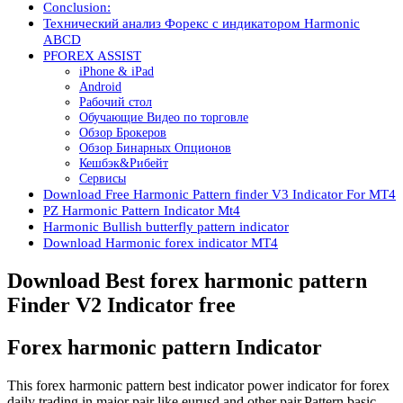
Conclusion:
Технический анализ Форекс с индикатором Harmonic
ABCD
PFOREX ASSIST
iPhone & iPad
Android
Рабочий стол
Обучающие Видео по торговле
Обзор Брокеров
Обзор Бинарных Опционов
Кешбэк&Рибейт
Сервисы
Download Free Harmonic Pattern finder V3 Indicator For MT4
PZ Harmonic Pattern Indicator Mt4
Harmonic Bullish butterfly pattern indicator
Download Harmonic forex indicator MT4
Download Best forex harmonic pattern
Finder V2 Indicator free
Forex harmonic pattern Indicator
This forex harmonic pattern best indicator power indicator for forex
daily trading in major pair like eurusd and other pair.Pattern basic