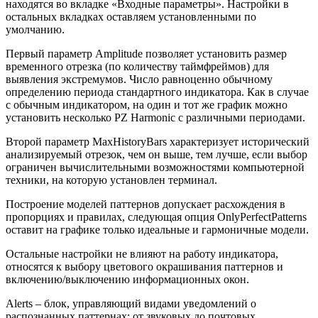
находятся во вкладке «Входные параметры». Настройки в
остальных вкладках оставляем установленными по
умолчанию.
Первый параметр Amplitude позволяет установить размер
временного отрезка (по количеству таймфреймов) для
выявления экстремумов. Число равноценно обычному
определению периода стандартного индикатора. Как в случае
с обычным индикатором, на один и тот же график можно
установить несколько PZ Harmonic с различными периодами.
Второй параметр MaxHistoryBars характеризует исторический
анализируемый отрезок, чем он выше, тем лучше, если выбор
ограничен вычислительными возможностями компьютерной
техники, на которую установлен терминал.
Построение моделей паттернов допускает расхождения в
пропорциях и правилах, следующая опция OnlyPerfectPatterns
оставит на графике только идеальные и гармоничные модели.
Остальные настройки не влияют на работу индикатора,
относятся к выбору цветового окрашивания паттернов и
включению/выключению информационных окон.
Alerts – блок, управляющий видами уведомлений о
распознанных паттернах: от звуковых до почтовых.