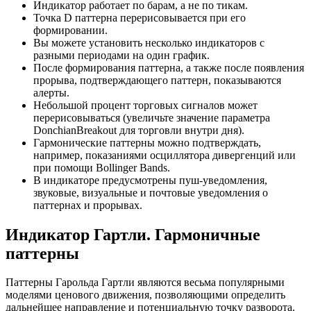
Индикатор работает по барам, а не по тикам.
Точка D паттерна перерисовывается при его
формировании.
Вы можете установить несколько индикаторов с
разными периодами на один график.
После формирования паттерна, а также после появления
прорыва, подтверждающего паттерн, показываются
алерты.
Небольшой процент торговых сигналов может
перерисовываться (увеличьте значение параметра
DonchianBreakout для торговли внутри дня).
Гармонические паттерны можно подтверждать,
например, показаниями осциллятора дивергенций или
при помощи Bollinger Bands.
В индикаторе предусмотрены пуш-уведомления,
звуковые, визуальные и почтовые уведомления о
паттернах и прорывах.
Индикатор Гартли. Гармоничные
паттерны
Паттерны Гарольда Гартли являются весьма популярными
моделями ценового движения, позволяющими определить
дальнейшее направление и потенциальную точку разворота.