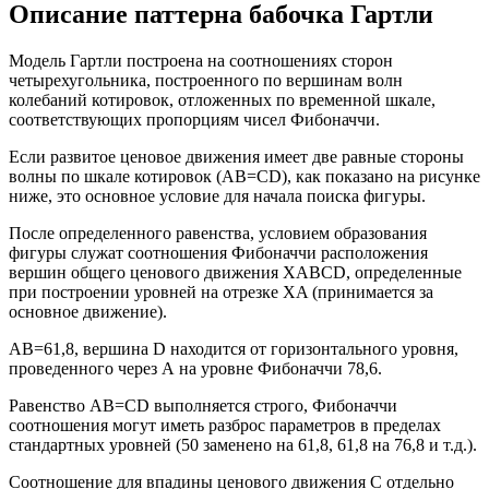
Описание паттерна бабочка Гартли
Модель Гартли построена на соотношениях сторон
четырехугольника, построенного по вершинам волн
колебаний котировок, отложенных по временной шкале,
соответствующих пропорциям чисел Фибоначчи.
Если развитое ценовое движения имеет две равные стороны
волны по шкале котировок (АВ=СD), как показано на рисунке
ниже, это основное условие для начала поиска фигуры.
После определенного равенства, условием образования
фигуры служат соотношения Фибоначчи расположения
вершин общего ценового движения XABCD, определенные
при построении уровней на отрезке XA (принимается за
основное движение).
АВ=61,8, вершина D находится от горизонтального уровня,
проведенного через А на уровне Фибоначчи 78,6.
Равенство АВ=СD выполняется строго, Фибоначчи
соотношения могут иметь разброс параметров в пределах
стандартных уровней (50 заменено на 61,8, 61,8 на 76,8 и т.д.).
Соотношение для впадины ценового движения С отдельно