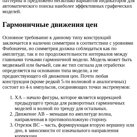
паттерны и предложено несколько вариантов индикаторов для
автоматического поиска наиболее эффективных графических
моделей.
Гармоничные движения цен
Основное требование к данному типу конструкций
заключается в наличии симметрии в соответствии с уровнями
Фибоначчи, но симметрия должна соблюдаться как по
амплитуде, так и по продолжительности интервалов между
главными точками гармоничной модели. Модель может быть
медвежьей или бычьей, сам же тип сигнала для отработки
определяется на основании типа модели, а не
предшествующего ей движения цен. Почти любая
конструкция (кроме редкой 5-ти волновой и аналогичных)
состоит из 4-х импульсов, соединяющих точки экстремумов:
XA – начало фигуры, которое является коррекцией
предыдущего тренда для разворотных гармоничных
моделей и волной по тренду для остальных.
Движение AB – меньшая по амплитуде волна,
направленная в противоположную сторону.
Отрезок BC – часть, формирующая вторую вершину или
дно, в зависимости от изначального направления
коррекции.