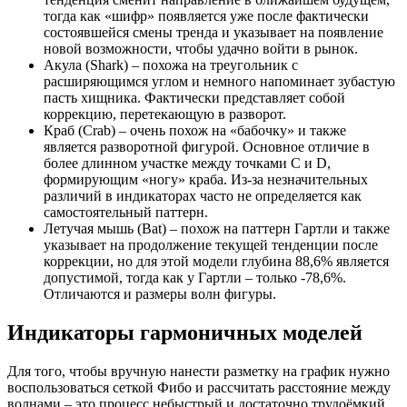
тогда как «шифр» появляется уже после фактически
состоявшейся смены тренда и указывает на появление
новой возможности, чтобы удачно войти в рынок.
Акула (Shark) – похожа на треугольник с
расширяющимся углом и немного напоминает зубастую
пасть хищника. Фактически представляет собой
коррекцию, перетекающую в разворот.
Краб (Crab) – очень похож на «бабочку» и также
является разворотной фигурой. Основное отличие в
более длинном участке между точками С и D,
формирующим «ногу» краба. Из-за незначительных
различий в индикаторах часто не определяется как
самостоятельный паттерн.
Летучая мышь (Bat) – похож на паттерн Гартли и также
указывает на продолжение текущей тенденции после
коррекции, но для этой модели глубина 88,6% является
допустимой, тогда как у Гартли – только -78,6%.
Отличаются и размеры волн фигуры.
Индикаторы гармоничных моделей
Для того, чтобы вручную нанести разметку на график нужно
воспользоваться сеткой Фибо и рассчитать расстояние между
волнами – это процесс небыстрый и достаточно трудоёмкий.