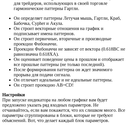
для трейдеров, использующих в своей торговле
гармонические паттерны Гартли.
Он определяет паттерны Летучая мышь, Гартли, Краб,
Бабочка, Cypher и Акула.
Он строит векторные отношения на график и
подписывает имена паттернов.
Он строит первичные, вторичные и производные
проекции Фибоначчи.
Проекции Фибоначчи не зависят от вектора (0.618BC не
равнозначна 0.618XA).
Он оценивает поведение цены в прошлом и отображает
все прошлые паттерны (не только последний).
После формирования паттерна он ждет значимого
прорыва для подачи сигнала.
Он отличает идеальные и не идеальные паттерны.
Он строит проекцию AB=CD!
Настройки
При запуске индикатора на любом графике вам будет
предложено указать ряд входных параметров. Не
отчаивайтесь, если вам покажется, что их слишком много. Все
параметры сгруппированы в блоки, которые не требуют
объяснений. Вот, что делает каждый блок параметров.