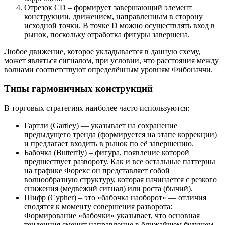
Отрезок CD – формирует завершающий элемент
конструкции, движением, направленным в сторону
исходной точки. В точке D можно осуществлять вход в
рынок, поскольку отработка фигуры завершена.
Любое движение, которое укладывается в данную схему,
может являться сигналом, при условии, что расстояния между
волнами соответствуют определённым уровням Фибоначчи.
Типы гармоничных конструкций
В торговых стратегиях наиболее часто используются:
Гартли (Gartley) — указывает на сохранение
предыдущего тренда (формируется на этапе коррекции)
и предлагает входить в рынок по её завершению.
Бабочка (Butterfly) – фигура, появление которой
предшествует развороту. Как и все остальные паттерны
на графике Форекс он представляет собой
волнообразную структуру, которая начинается с резкого
снижения (медвежий сигнал) или роста (бычий).
Шифр (Cypher) – это «бабочка наоборот» — отличия
сводятся к моменту совершения разворота:
Формирование «бабочки» указывает, что основная
тенденция сменит направление в ближайшем будущем,