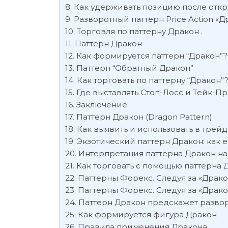
Как удерживать позицию после откр
Разворотный паттерн Price Action «Д
Торговля по паттерну Дракон .
Паттерн Дракон
Как формируется паттерн “Дракон”?
Паттерн “Обратный Дракон”
Как торговать по паттерну “Дракон”
Где выставлять Стоп-Лосс и Тейк-П
Заключение
Паттерн Дракон (Dragon Pattern)
Как выявить и использовать в трей
Экзотический паттерн Дракон: как е
Интерпретация паттерна Дракон н
Как торговать с помощью паттерна 
Паттерны Форекс. Следуя за «Драк
Паттерны Форекс. Следуя за «Драк
Паттерн Дракон предскажет разво
Как формируется фигура Дракон
Правила применения Дракона