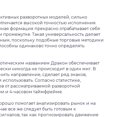
ективных разворотных моделей, сильно
отличается высокой точностью исполнения.
анная формация прекрасно отрабатывает себя
 промежутке. Такая универсальность делает
зным, поскольку подобные торговые методики
способны одинаково точно определять
кзотическим названием Дракон обеспечивает
чески никогда не происходит в один миг. В
нить направление, сделает ряд знаков,
использовать. Согласно статистике,
ов от рассматриваемой разворотной
ом и 4-часовом таймфрейме.
хорошо помогает анализировать рынок и на
ае все же следует быть готовым к
игналов, так как прогнозировать движение