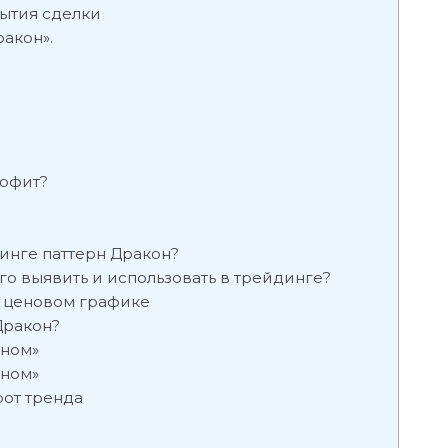
ытия сделки
ракон».
?
рофит?
динге паттерн Дракон?
го выявить и использовать в трейдинге?
а ценовом графике
Дракон?
оном»
оном»
рот тренда