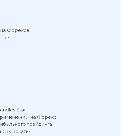
 на Форексе
рнов
ndles Star
 применении на Форекс
рибыльного трейдинга
ак их искать?