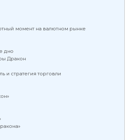
отный момент на валютном рынке
е дно
уры Дракон
ь и стратегия торговли
кон»
»
Дракона»