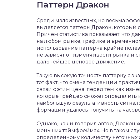
Паттерн Дракон
Среди малоизвестных, но весьма эфф
выделяется паттерн Дракон, который 
Причем статистика показывает, что д
на любом рынке, графике и временном
использование паттерна крайне поле
не зависят от изменчивости рынка и 
дальнейшее ценовое движение.
Такую высокую точность паттерну с э
тот факт, что смена тенденции практи
связи с этим цена, перед тем как изме
которые трейдер сможет определить и 
наибольшую результативность сигнал
формации удалось получить на часов
Однако, как и говорил автор, Дракон 
меньших таймфреймах. Но в таком случ
определенному количеству неточных с