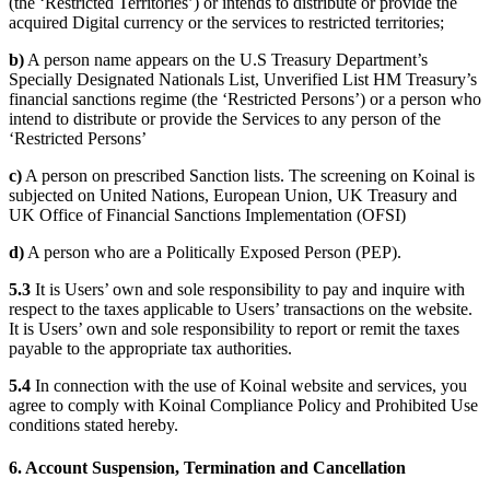
(the ‘Restricted Territories’) or intends to distribute or provide the
acquired Digital currency or the services to restricted territories;
b)
A person name appears on the U.S Treasury Department’s
Specially Designated Nationals List, Unverified List HM Treasury’s
financial sanctions regime (the ‘Restricted Persons’) or a person who
intend to distribute or provide the Services to any person of the
‘Restricted Persons’
c)
A person on prescribed Sanction lists. The screening on Koinal is
subjected on United Nations, European Union, UK Treasury and
UK Office of Financial Sanctions Implementation (OFSI)
d)
A person who are a Politically Exposed Person (PEP).
5.3
It is Users’ own and sole responsibility to pay and inquire with
respect to the taxes applicable to Users’ transactions on the website.
It is Users’ own and sole responsibility to report or remit the taxes
payable to the appropriate tax authorities.
5.4
In connection with the use of Koinal website and services, you
agree to comply with Koinal Compliance Policy and Prohibited Use
conditions stated hereby.
6. Account Suspension, Termination and Cancellation