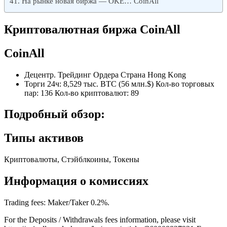
На рынке новая биржа — OKE… CoinAll
Криптовалютная биржа CoinAll
CoinAll
Децентр. Трейдинг Ордера Страна Hong Kong
Торги 24ч: 8,529 тыс. BTC (56 млн.$) Кол-во торговых
пар: 136 Кол-во криптовалют: 89
Подробный обзор
:
Типы активов
Криптовалюты, Стэйблкоины, Токены
Информация о комиссиях
Trading fees: Maker/Taker 0.2%.
For the Deposits / Withdrawals fees information, please visit