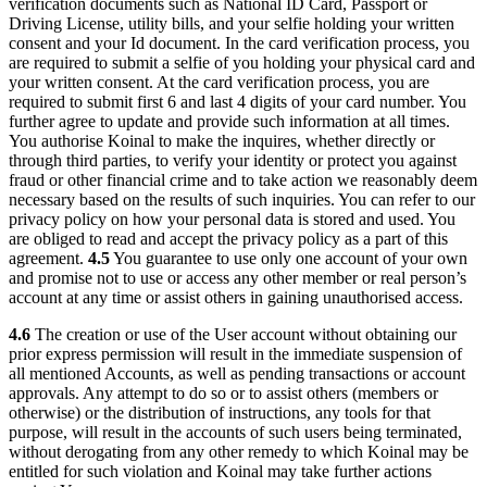
verification documents such as National ID Card, Passport or
Driving License, utility bills, and your selfie holding your written
consent and your Id document. In the card verification process, you
are required to submit a selfie of you holding your physical card and
your written consent. At the card verification process, you are
required to submit first 6 and last 4 digits of your card number. You
further agree to update and provide such information at all times.
You authorise Koinal to make the inquires, whether directly or
through third parties, to verify your identity or protect you against
fraud or other financial crime and to take action we reasonably deem
necessary based on the results of such inquiries. You can refer to our
privacy policy on how your personal data is stored and used. You
are obliged to read and accept the privacy policy as a part of this
agreement.
4.5
You guarantee to use only one account of your own
and promise not to use or access any other member or real person’s
account at any time or assist others in gaining unauthorised access.
4.6
The creation or use of the User account without obtaining our
prior express permission will result in the immediate suspension of
all mentioned Accounts, as well as pending transactions or account
approvals. Any attempt to do so or to assist others (members or
otherwise) or the distribution of instructions, any tools for that
purpose, will result in the accounts of such users being terminated,
without derogating from any other remedy to which Koinal may be
entitled for such violation and Koinal may take further actions