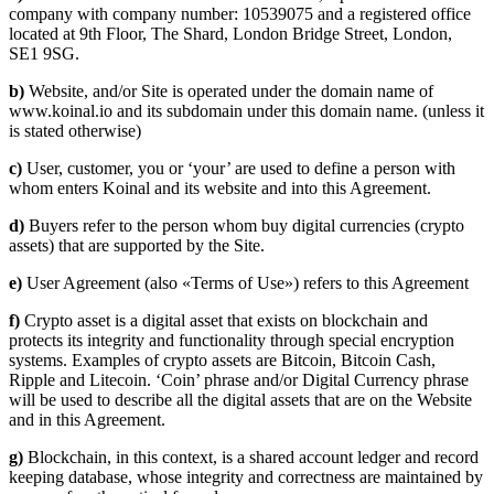
company with company number: 10539075 and a registered office
located at 9th Floor, The Shard, London Bridge Street, London,
SE1 9SG.
b)
Website, and/or Site is operated under the domain name of
www.koinal.io and its subdomain under this domain name. (unless it
is stated otherwise)
c)
User, customer, you or ‘your’ are used to define a person with
whom enters Koinal and its website and into this Agreement.
d)
Buyers refer to the person whom buy digital currencies (crypto
assets) that are supported by the Site.
e)
User Agreement (also «Terms of Use») refers to this Agreement
f)
Crypto asset is a digital asset that exists on blockchain and
protects its integrity and functionality through special encryption
systems. Examples of crypto assets are Bitcoin, Bitcoin Cash,
Ripple and Litecoin. ‘Coin’ phrase and/or Digital Currency phrase
will be used to describe all the digital assets that are on the Website
and in this Agreement.
g)
Blockchain, in this context, is a shared account ledger and record
keeping database, whose integrity and correctness are maintained by