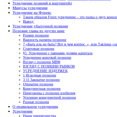
Усреднение позиций и мартингейл
Минусы усреднения
Усреднение на Форекс
Таким образом Forex усреднение – это палка о двух конца
Вывод:
Усреднение убыточной позиции
Похожие главы из других книг
Размер позиции
Важность размера позиции
7 «Быть иль не быть? Вот в чем вопрос. », или Тактики «
Стартовые позиции
§5. Усреднение с равными долями капитала
Усреднение короткой позиции
Взгляд с позиции МВФ
ВЗГЛЯД С ПОЗИЦИИ РЫНКОВ
УСРЕДНЕНИЕ ИЗДЕРЖЕК
1 Исходные позиции
3.11.3акрытие позиции
Открытие позиции
Конкурентные позиции
Переговоры с позиции изобилия
Усиление конкурентной позиции
Разные позиции
О правильном усреднении
Усреднение
Наши преимущества