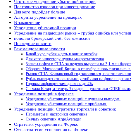
Что такое усреднение убыточной позиции
Постоянство взносов при инвестирование
Для кого подойдет больше
Алгоритм усреднение на примерах
В заключение
Усреднение убыточной позиции
Усреднение на падающем рынке – грубая ошибка или успеш
пополни брокерский счёт без комиссии
Последние новости
Рекомендованные новости
Какой курс рубля ждать к концу октября
Для чего инвестору нужна макростатистика
Запасы нефти в США за неделю выросли на 3,1 млн барре
Обороты Московской Биржи в сентябре вновь снизились 
Рынок США. Финансовый год закончился, покатились вн
Рубль выглядит относительно устойчиво на фоне падения
Годовая инфляция замедлилась до 4%
Сначала Катар, а теперь Эквадор — участники ОПЕК выходя
Усреднение позиций в форексе
Усреднение убыточных позиций с нулевым выходом.
Усреднение убыточных позиций с прибылью.
Усреднение позиций. Стратегия торговли и советник
Параметры и настройки советника
Скачать советник ArgoAverager
Стратегия усреднения на Форекс
Суть стратегии усреднения на Форекс