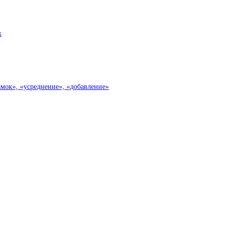
х
замок», «усреднение», «добавление»