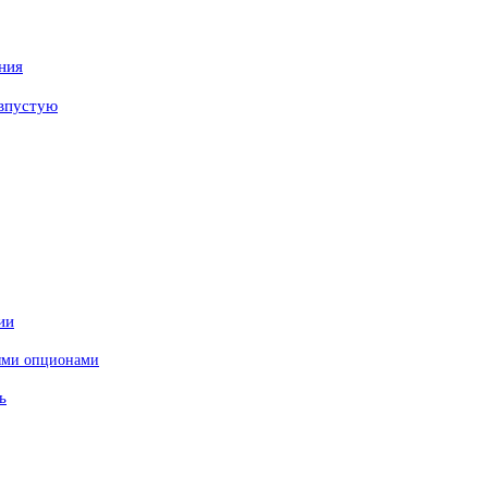
ния
 впустую
ии
ными опционами
ь