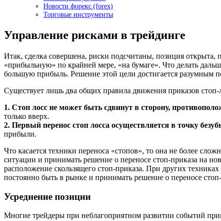
Новости форекс (forex)
Торговые инструменты
Управление рисками в трейдинге
Итак, сделка совершена, риски подсчитаны, позиция открыта,
«прибыльную» по крайней мере, «на бумаге». Что делать дальш
большую прибыль. Решение этой цели достигается разумным пе
Существует лишь два общих правила движения приказов стоп-л
1. Стоп лосс не может быть сдвинут в сторону, противопол
только вверх.
2. Первый перенос стоп лосса осуществляется в точку безу
прибыли.
Что касается техники переноса «стопов», то она не более сл
ситуации и принимать решение о переносе стоп-приказа на новы
расположение скользящего стоп-приказа. При других техника
постоянно быть в рынке и принимать решение о переносе стоп-п
Усреднение позиции
Многие трейдеры при неблагоприятном развитии событий при