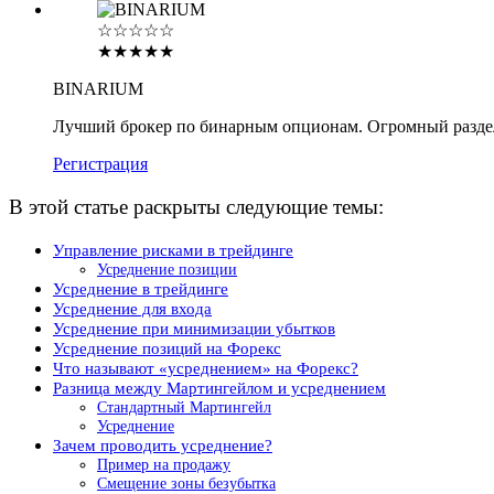
☆☆☆☆☆
★★★★★
BINARIUM
Лучший брокер по бинарным опционам. Огромный разде
Регистрация
В этой статье раскрыты следующие темы:
Управление рисками в трейдинге
Усреднение позиции
Усреднение в трейдинге
Усреднение для входа
Усреднение при минимизации убытков
Усреднение позиций на Форекс
Что называют «усреднением» на Форекс?
Разница между Мартингейлом и усреднением
Стандартный Мартингейл
Усреднение
Зачем проводить усреднение?
Пример на продажу
Смещение зоны безубытка