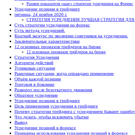
Размер показателя «шаг» стратегии усреднения на Форекс
Усреднение позиции в трейдинге
пятница, 24 ноября 2020 г.
СТРАТЕГИЯ УСРЕДНЕНИЯ ЛУЧШАЯ СТРАТЕГИЯ ДЛЯ
Суть стратегии усреднения на форекс
Суть метода усреднений.
Краткий экскурс по эволюции советников на усреднении.
Заключительные характеристики
12 основных промахов трейдеров на бирже
12 основных промахов трейдеров на бирже
Стратегия Усреднения
Алгоритм действий
Тупиковые ситуации
Рыночные ситуации, когда оправдано применение
Объём каждой позиции
Торговля в боковике
Разворот после безоткатного движения
Обратное усреднение
Усреднение позиции в трейдинге
Цель применения усреднения в трейдинге
Почему стратегии трейдинга с усреднением бывают ошиб
Что делать, чтобы исключить убытки
Вывод
Усреднение позиций в форексе
Принципы использования усреднения позиций в форексе