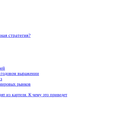
ная стратегия?
лей
в годовом выражении
из
 мировых рынков
т из картеля. К чему это приведет