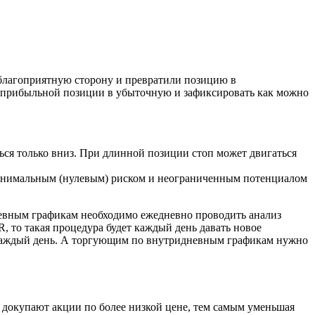
 благоприятную сторону и превратили позицию в
ься прибыльной позиции в убыточную и зафиксировать как можно
ться только вниз. При длинной позиции стоп может двигаться
инимальным (нулевым) риском и неограниченным потенциалом
дневным графикам необходимо ежедневно проводить анализ
R, то такая процедура будет каждый день давать новое
е каждый день. А торгующим по внутридневным графикам нужно
ь докупают акции по более низкой цене, тем самым уменьшая