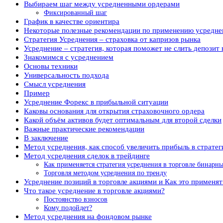
Выбираем шаг между усредненными ордерами
Фиксированный шаг
График в качестве ориентира
Некоторые полезные рекомендации по применению усредне
Стратегия Усреднения – страховка от капризов рынка
Усреднение – стратегия, которая поможет не слить депозит
Знакомимся с усреднением
Основы техники
Универсальность подхода
Смысл усреднения
Пример
Усреднение Форекс в прибыльной ситуации
Каковы основания для открытия страховочного ордера
Какой объём активов будет оптимальным для второй сделки
Важные практические рекомендации
В заключение
Метод усреднения, как способ увеличить прибыль в стратег
Метод усреднения сделок в трейдинге
Как применяется стратегия усреднения в торговле бинар
Торговля методом усреднения по тренду
Усреднение позиций в торговле акциями и Как это применят
Что такое усреднение в торговле акциями?
Постоянство взносов
Кому подойдет?
Метод усреднения на фондовом рынке