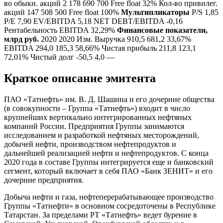
во обыкн. акций 2 178 690 700 Free float 32% Кол-во привилег.
акций 147 508 500 Free float 100%
Мультипликаторы
P/S 1,85
P/E 7,90 EV/EBITDA 5,18 NET DEBT/EBITDA -0,16
Рентабельность EBITDA 32,29%
Финансовые показатели,
млрд руб.
2020 2020 Изм. Выручка 910,5 681,2 33,67%
EBITDA 294,0 185,3 58,66% Чистая прибыль 211,8 123,1
72,01% Чистый долг -50,5 4,0 —
Краткое описание эмитента
ПАО «Татнефть» им. В. Д. Шашина и его дочерние общества
(в совокупности – Группа «Татнефть») входит в число
крупнейших вертикально интегрированных нефтяных
компаний России. Предприятия Группы занимаются
исследованием и разработкой нефтяных месторождений,
добычей нефти, производством нефтепродуктов и
дальнейшей реализацией нефти и нефтепродуктов. С конца
2020 года в составе Группы интегрируется еще и банковский
сегмент, который включает в себя ПАО «Банк ЗЕНИТ» и его
дочерние предприятия.
Добыча нефти и газа, нефтеперерабатывающее производство
Группы «Татнефти» в основном сосредоточены в Республике
Татарстан. За пределами РТ «Татнефть» ведет бурение в