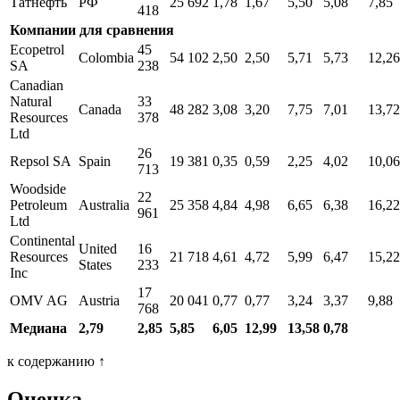
Татнефть
РФ
25 692
1,78
1,67
5,50
5,08
7,85
418
Компании для сравнения
Ecopetrol
45
Colombia
54 102
2,50
2,50
5,71
5,73
12,26
SA
238
Canadian
Natural
33
Canada
48 282
3,08
3,20
7,75
7,01
13,72
Resources
378
Ltd
26
Repsol SA
Spain
19 381
0,35
0,59
2,25
4,02
10,06
713
Woodside
22
Petroleum
Australia
25 358
4,84
4,98
6,65
6,38
16,22
961
Ltd
Continental
United
16
Resources
21 718
4,61
4,72
5,99
6,47
15,22
States
233
Inc
17
OMV AG
Austria
20 041
0,77
0,77
3,24
3,37
9,88
768
Медиана
2,79
2,85
5,85
6,05
12,99
13,58
0,78
к содержанию ↑
Оценка