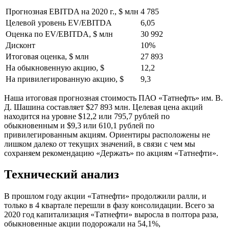
Прогнозная EBITDA на 2020 г., $ млн
4 785
Целевой уровень EV/EBITDA
6,05
Оценка по EV/EBITDA, $ млн
30 992
Дисконт
10%
Итоговая оценка, $ млн
27 893
На обыкновенную акцию, $
12,2
На привилегированную акцию, $
9,3
Наша итоговая прогнозная стоимость ПАО «Татнефть» им. В.
Д. Шашина составляет $27 893 млн. Целевая цена акций
находится на уровне $12,2 или 795,7 рублей по
обыкновенным и $9,3 или 610,1 рублей по
привилегированным акциям. Ориентиры расположены не
лишком далеко от текущих значений, в связи с чем мы
сохраняем рекомендацию «Держать» по акциям «Татнефти».
Технический анализ
В прошлом году акции «Татнефти» продолжили ралли, и
только в 4 квартале перешли в фазу консолидации. Всего за
2020 год капитализация «Татнефти» выросла в полтора раза,
обыкновенные акции подорожали на 54,1%,