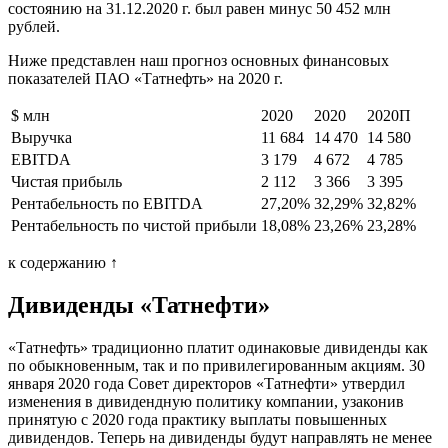
состоянию на 31.12.2020 г. был равен минус 50 452 млн
рублей.
Ниже представлен наш прогноз основных финансовых
показателей ПАО «Татнефть» на 2020 г.
$ млн
2020
2020
2020П
Выручка
11 684
14 470
14 580
EBITDA
3 179
4 672
4 785
Чистая прибыль
2 112
3 366
3 395
Рентабельность по EBITDA
27,20%
32,29%
32,82%
Рентабельность по чистой прибыли
18,08%
23,26%
23,28%
к содержанию ↑
Дивиденды «Татнефти»
«Татнефть» традиционно платит одинаковые дивиденды как
по обыкновенным, так и по привилегированным акциям. 30
января 2020 года Совет директоров «Татнефти» утвердил
изменения в дивидендную политику компании, узаконив
принятую с 2020 года практику выплаты повышенных
дивидендов. Теперь на дивиденды будут направлять не менее