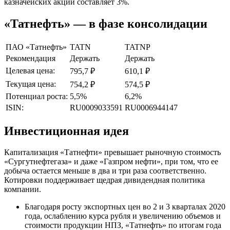
казначейских акций составляет 3%.
«Татнефть» — в фазе консолидации
ПАО «Татнефть»
TATN
TATNP
Рекомендация
Держать
Держать
Целевая цена:
795,7 ₽
610,1 ₽
Текущая цена:
754,2 ₽
574,5 ₽
Потенциал роста:
5,5%
6,2%
ISIN:
RU0009033591
RU0006944147
Инвестиционная идея
Капитализация «Татнефти» превышает рыночную стоимость
«Сургутнефтегаза» и даже «Газпром нефти», при том, что ее
добыча остается меньше в два и три раза соответственно.
Котировки поддерживает щедрая дивидендная политика
компании.
Благодаря росту экспортных цен во 2 и 3 кварталах 2020
года, ослаблению курса рубля и увеличению объемов и
стоимости продукции НПЗ, «Татнефть» по итогам года