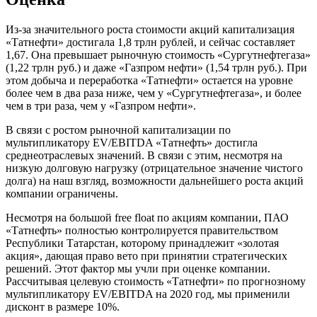
Из-за значительного роста стоимости акций капитализация
«Татнефти» достигала 1,8 трлн рублей, и сейчас составляет
1,67. Она превышает рыночную стоимость «Сургутнефтегаза»
(1,22 трлн руб.) и даже «Газпром нефти» (1,54 трлн руб.). При
этом добыча и переработка «Татнефти» остается на уровне
более чем в два раза ниже, чем у «Сургутнефтегаза», и более
чем в три раза, чем у «Газпром нефти».
В связи с ростом рыночной капитализации по
мультипликатору EV/EBITDA «Татнефть» достигла
среднеотраслевых значений. В связи с этим, несмотря на
низкую долговую нагрузку (отрицательное значение чистого
долга) на наш взгляд, возможности дальнейшего роста акций
компании ограничены.
Несмотря на большой free float по акциям компании, ПАО
«Татнефть» полностью контролируется правительством
Республики Татарстан, которому принадлежит «золотая
акция», дающая право вето при принятии стратегических
решений. Этот фактор мы учли при оценке компании.
Рассчитывая целевую стоимость «Татнефти» по прогнозному
мультипликатору EV/EBITDA на 2020 год, мы применили
дисконт в размере 10%.