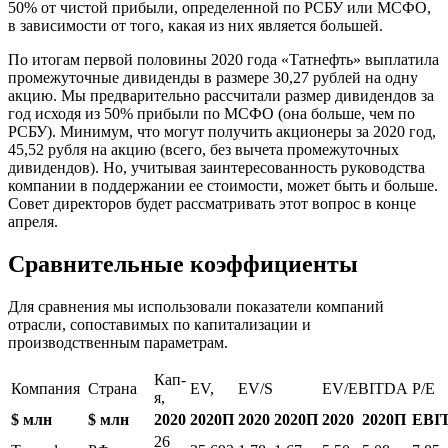
50% от чистой прибыли, определенной по РСБУ или МСФО,
в зависимости от того, какая из них является большей.
По итогам первой половины 2020 года «Татнефть» выплатила
промежуточные дивиденды в размере 30,27 рублей на одну
акцию. Мы предварительно рассчитали размер дивидендов за
год исходя из 50% прибыли по МСФО (она больше, чем по
РСБУ). Минимум, что могут получить акционеры за 2020 год,
45,52 рубля на акцию (всего, без вычета промежуточных
дивидендов). Но, учитывая заинтересованность руководства
компании в поддержании ее стоимости, может быть и больше.
Совет директоров будет рассматривать этот вопрос в конце
апреля.
Сравнительные коэффициенты
Для сравнения мы использовали показатели компаний
отрасли, сопоставимых по капитализации и
производственным параметрам.
Кап-
Компания
Страна
EV,
EV/S
EV/EBITDA
P/E
я,
$ млн
$ млн
2020
2020П
2020
2020П
2020
2020П
EBI
26