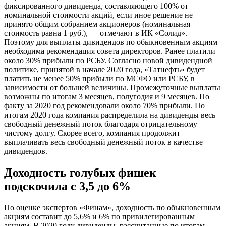
фиксированного дивиденда, составляющего 100% от
номинальной стоимости акций, если иное решение не
принято общим собранием акционеров (номинальная
стоимость равна 1 руб.), — отмечают в ИК «Солид». —
Поэтому для выплаты дивидендов по обыкновенным акциям
необходима рекомендация совета директоров. Ранее платили
около 30% прибыли по РСБУ. Согласно новой дивидендной
политике, принятой в начале 2020 года, «Татнефть» будет
платить не менее 50% прибыли по МСФО или РСБУ, в
зависимости от большей величины. Промежуточные выплаты
возможны по итогам 3 месяцев, полугодия и 9 месяцев. По
факту за 2020 год рекомендовали около 70% прибыли. По
итогам 2020 года компания распределила на дивиденды весь
свободный денежный поток благодаря отрицательному
чистому долгу. Скорее всего, компания продолжит
выплачивать весь свободный денежный поток в качестве
дивидендов.
Доходность голубых фишек
подскочила с 3,5 до 6%
По оценке экспертов «Финам», доходность по обыкновенным
акциям составит до 5,6% и 6% по привилегированным
акциям. В 2020 году дивиденды, рассчитанные по итогам