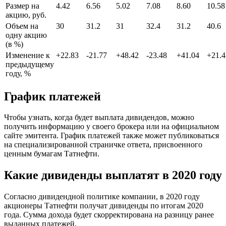
Размер на
4.42
6.56
5.02
7.08
8.60
10.58
акцию, руб.
Объем на
30
31.2
31
32.4
31.2
40.6
одну акцию
(в %)
Изменение к
+22.83
-21.77
+48.42
-23.48
+41.04
+21.4
предыдущему
году, %
График платежей
Чтобы узнать, когда будет выплата дивидендов, можно
получить информацию у своего брокера или на официальном
сайте эмитента. График платежей также может публиковаться
на специализированной страничке ответа, присвоенного
ценным бумагам Татнефти.
Какие дивиденды выплатят в 2020 году
Согласно дивидендной политике компании, в 2020 году
акционеры Татнефти получат дивиденды по итогам 2020
года. Сумма дохода будет скорректирована на разницу ранее
выданных платежей.