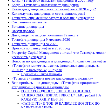
Когда «Татнефть» выплатит дивиденды в 2020 году
Когда «Татнефть» выплачивает дивиденды
Какие дивиденды выплатит «Татнефть» в 2020 году?
Как получить дивиденды и стать акционером?
Татнефть: еще меньше затрат и больше дивидендов
Сокращение капзатрат
Большие дивиденды
Выкуп префов
Дивиденды по акциям компании Татнефть
Татнефть дивиденды 9 месяцев 2020
Татнефть дивиденды за 2020
Прогноз по рынку нефти в 2020 году
Prosperity Capital Management считаей что Татнефть может
увеличить дивиденды
Новости по дивидендам и дивидендной политике Татнефти
«Татнефть» может выплатить финальные дивиденды за
2020 год в размере 32,38 рубля
Прогнозы «Ленты Финама»
«Татнефть» приняла новую дивидендную политику
Всю прибыль – на дивиденды: «Татнефть» продолжает
аттракцион щедрости к акционерам
РОСТ СВОБОДНОГО ДЕНЕЖНОГО ПОТОКА
ТАНЕКО ОБЕСПЕЧИЛО ПЛЮС 1,7 ТЫС. рублей НА
КАЖДУЮ ТОННУ НЕФТИ
«ТАТНЕФТЬ» В ТОП-10 НАИБОЛЕЕ ДОРОГИХ ПО
КАПИТАЛИЗАЦИИ»