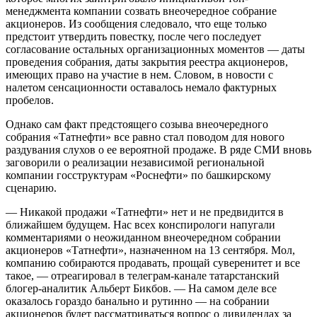
менеджмента компании созвать внеочередное собрание
акционеров. Из сообщения следовало, что еще только
предстоит утвердить повестку, после чего последует
согласование остальных организационных моментов — даты
проведения собрания, даты закрытия реестра акционеров,
имеющих право на участие в нем. Словом, в новости с
налетом сенсационности оставалось немало фактурных
пробелов.
Однако сам факт предстоящего созыва внеочередного
собрания «Татнефти» все равно стал поводом для нового
раздувания слухов о ее вероятной продаже. В ряде СМИ вновь
заговорили о реализации независимой региональной
компании госструктурам «Роснефти» по башкирскому
сценарию.
— Никакой продажи «Татнефти» нет и не предвидится в
ближайшем будущем. Нас всех конспирологи напугали
комментариями о неожиданном внеочередном собрании
акционеров «Татнефти», назначенном на 13 сентября. Мол,
компанию собираются продавать, прощай суверенитет и все
такое, — отреагировал в телеграм-канале татарстанский
блогер-аналитик Альберт Бикбов. — На самом деле все
оказалось гораздо банально и рутинно — на собрании
акционеров будет рассматриваться вопрос о дивидендах за