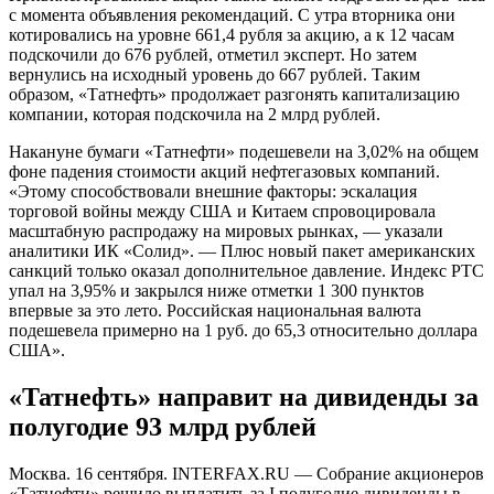
с момента объявления рекомендаций. С утра вторника они
котировались на уровне 661,4 рубля за акцию, а к 12 часам
подскочили до 676 рублей, отметил эксперт. Но затем
вернулись на исходный уровень до 667 рублей. Таким
образом, «Татнефть» продолжает разгонять капитализацию
компании, которая подскочила на 2 млрд рублей.
Накануне бумаги «Татнефти» подешевели на 3,02% на общем
фоне падения стоимости акций нефтегазовых компаний.
«Этому способствовали внешние факторы: эскалация
торговой войны между США и Китаем спровоцировала
масштабную распродажу на мировых рынках, — указали
аналитики ИК «Солид». — Плюс новый пакет американских
санкций только оказал дополнительное давление. Индекс РТС
упал на 3,95% и закрылся ниже отметки 1 300 пунктов
впервые за это лето. Российская национальная валюта
подешевела примерно на 1 руб. до 65,3 относительно доллара
США».
«Татнефть» направит на дивиденды за
полугодие 93 млрд рублей
Москва. 16 сентября. INTERFAX.RU — Собрание акционеров
«Татнефти» решило выплатить за I полугодие дивиденды в