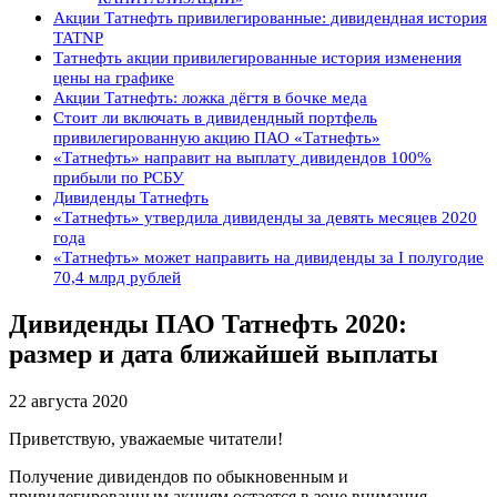
Акции Татнефть привилегированные: дивидендная история
TATNP
Татнефть акции привилегированные история изменения
цены на графике
Акции Татнефть: ложка дёгтя в бочке меда
Стоит ли включать в дивидендный портфель
привилегированную акцию ПАО «Татнефть»
«Татнефть» направит на выплату дивидендов 100%
прибыли по РСБУ
Дивиденды Татнефть
«Татнефть» утвердила дивиденды за девять месяцев 2020
года
«Татнефть» может направить на дивиденды за I полугодие
70,4 млрд рублей
Дивиденды ПАО Татнефть 2020:
размер и дата ближайшей выплаты
22 августа 2020
Приветствую, уважаемые читатели!
Получение дивидендов по обыкновенным и
привилегированным акциям остается в зоне внимания