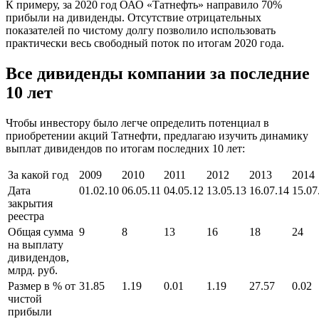
К примеру, за 2020 год ОАО «Татнефть» направило 70%
прибыли на дивиденды. Отсутствие отрицательных
показателей по чистому долгу позволило использовать
практически весь свободный поток по итогам 2020 года.
Все дивиденды компании за последние
10 лет
Чтобы инвестору было легче определить потенциал в
приобретении акций Татнефти, предлагаю изучить динамику
выплат дивидендов по итогам последних 10 лет:
За какой год
2009
2010
2011
2012
2013
2014
Дата
01.02.10
06.05.11
04.05.12
13.05.13
16.07.14
15.07
закрытия
реестра
Общая сумма
9
8
13
16
18
24
на выплату
дивидендов,
млрд. руб.
Размер в % от
31.85
1.19
0.01
1.19
27.57
0.02
чистой
прибыли