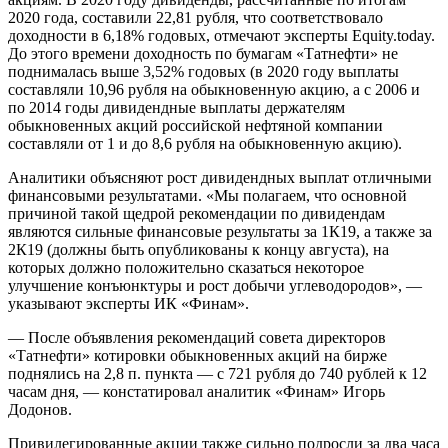
2020 года, составили 22,81 рубля, что соответствовало
доходности в 6,18% годовых, отмечают эксперты Equity.today.
До этого времени доходность по бумагам «Татнефти» не
поднималась выше 3,52% годовых (в 2020 году выплаты
составляли 10,96 рубля на обыкновенную акцию, а с 2006 и
по 2014 годы дивидендные выплаты держателям
обыкновенных акций российской нефтяной компании
составляли от 1 и до 8,6 рубля на обыкновенную акцию).
Аналитики объясняют рост дивидендных выплат отличными
финансовыми результатами. «Мы полагаем, что основной
причиной такой щедрой рекомендации по дивидендам
являются сильные финансовые результаты за 1К19, а также за
2К19 (должны быть опубликованы к концу августа), на
которых должно положительно сказаться некоторое
улучшение конъюнктуры и рост добычи углеводородов», —
указывают эксперты ИК «Финам».
— После объявления рекомендаций совета директоров
«Татнефти» котировки обыкновенных акций на бирже
поднялись на 2,8 п. пункта — с 721 рубля до 740 рублей к 12
часам дня, — констатировал аналитик «Финам» Игорь
Додонов.
Привилегированные акции также сильно подросли за два часа