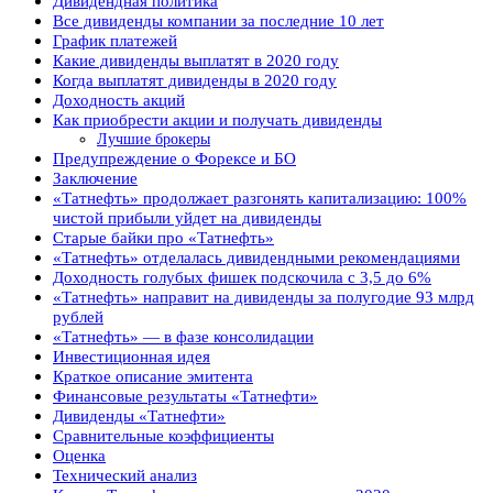
Дивидендная политика
Все дивиденды компании за последние 10 лет
График платежей
Какие дивиденды выплатят в 2020 году
Когда выплатят дивиденды в 2020 году
Доходность акций
Как приобрести акции и получать дивиденды
Лучшие брокеры
Предупреждение о Форексе и БО
Заключение
«Татнефть» продолжает разгонять капитализацию: 100%
чистой прибыли уйдет на дивиденды
Старые байки про «Татнефть»
«Татнефть» отделалась дивидендными рекомендациями
Доходность голубых фишек подскочила с 3,5 до 6%
«Татнефть» направит на дивиденды за полугодие 93 млрд
рублей
«Татнефть» — в фазе консолидации
Инвестиционная идея
Краткое описание эмитента
Финансовые результаты «Татнефти»
Дивиденды «Татнефти»
Сравнительные коэффициенты
Оценка
Технический анализ