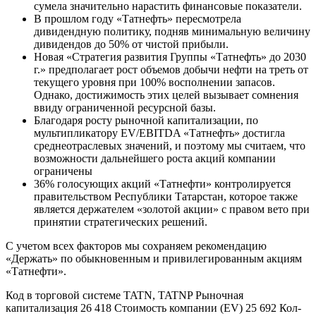
сумела значительно нарастить финансовые показатели.
В прошлом году «Татнефть» пересмотрела
дивидендную политику, подняв минимальную величину
дивидендов до 50% от чистой прибыли.
Новая «Стратегия развития Группы «Татнефть» до 2030
г.» предполагает рост объемов добычи нефти на треть от
текущего уровня при 100% восполнении запасов.
Однако, достижимость этих целей вызывает сомнения
ввиду ограниченной ресурсной базы.
Благодаря росту рыночной капитализации, по
мультипликатору EV/EBITDA «Татнефть» достигла
среднеотраслевых значений, и поэтому мы считаем, что
возможности дальнейшего роста акций компании
ограничены
36% голосующих акций «Татнефти» контролируется
правительством Республики Татарстан, которое также
является держателем «золотой акции» с правом вето при
принятии стратегических решений.
С учетом всех факторов мы сохраняем рекомендацию
«Держать» по обыкновенным и привилегированным акциям
«Татнефти».
Код в торговой системе TATN, TATNP Рыночная
капитализация 26 418 Стоимость компании (EV) 25 692 Кол-