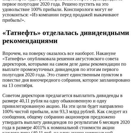
первое полугодие 2020 года. Решено пустить на это
удовольствие 100% прибыли. Конспирологи могут не
успокоиться: «Из компании перед продажей выкачивают
прибыль!».
«Татнефть» отделалась дивидендными
рекомендациями
Впрочем, на поверку оказалось все наоборот. Накануне
«Татнефть» опубликовала решения августовского совета
директоров, которыми на самом деле даны рекомендации по
выплате промежуточных дивидендов по итогам первого
полугодия 2020 года. Это станет единственным пунктом в
повестке дня внеочередного собрания, которое запланировано
на 13 сентября.
Советом директоров предлагается выплатить дивиденды в
размере 40,11 рубля на одну обыкновенную и одну
привилегированную акцию. На эти цели будет направлено
100% чистой прибыли, или 93,3 млрд рублей. Как следует из
сообщения, общему собранию акционеров предложено
утвердить выплату дивидендов по результатам 6 месяцев 2020
года в размере 4011% к номинальной стоимости акции
каждого типа (40,11 руб. на одну акцию номинальной