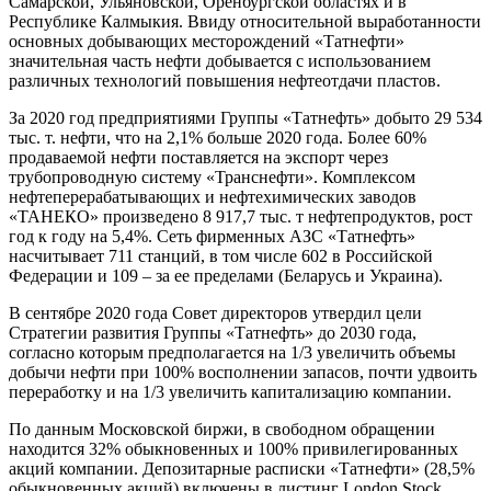
Самарской, Ульяновской, Оренбургской областях и в
Республике Калмыкия. Ввиду относительной выработанности
основных добывающих месторождений «Татнефти»
значительная часть нефти добывается с использованием
различных технологий повышения нефтеотдачи пластов.
За 2020 год предприятиями Группы «Татнефть» добыто 29 534
тыс. т. нефти, что на 2,1% больше 2020 года. Более 60%
продаваемой нефти поставляется на экспорт через
трубопроводную систему «Транснефти». Комплексом
нефтеперерабатывающих и нефтехимических заводов
«ТАНЕКО» произведено 8 917,7 тыс. т нефтепродуктов, рост
год к году на 5,4%. Сеть фирменных АЗС «Татнефть»
насчитывает 711 станций, в том числе 602 в Российской
Федерации и 109 – за ее пределами (Беларусь и Украина).
В сентябре 2020 года Совет директоров утвердил цели
Стратегии развития Группы «Татнефть» до 2030 года,
согласно которым предполагается на 1/3 увеличить объемы
добычи нефти при 100% восполнении запасов, почти удвоить
переработку и на 1/3 увеличить капитализацию компании.
По данным Московской биржи, в свободном обращении
находится 32% обыкновенных и 100% привилегированных
акций компании. Депозитарные расписки «Татнефти» (28,5%
обыкновенных акций) включены в листинг London Stock