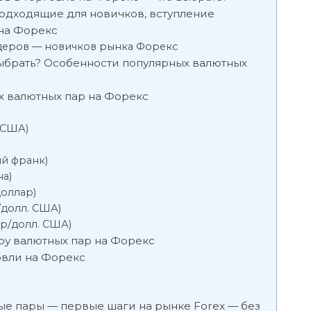
одходящие для новичков, вступление
 на Форекс
деров — новичков рынка Форекс
ыбрать? Особенности популярных валютных
х валютных пар на Форекс
 США)
й франк)
а)
оллар)
/долл. США)
р/долл. США)
у валютных пар на Форекс
овли на Форекс
е пары — первые шаги на рынке Forex — без