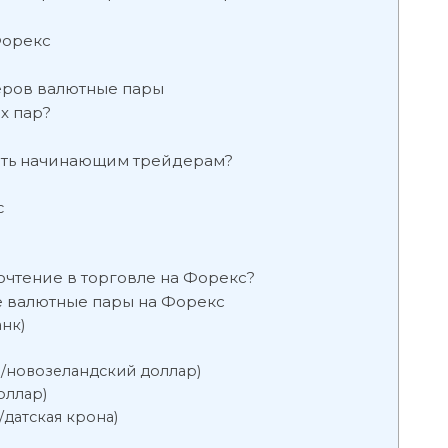
Форекс
еров валютные пары
х пар?
ать начинающим трейдерам?
с
очтение в торговле на Форекс?
 валютные пары на Форекс
нк)
)
/новозеландский доллар)
оллар)
датская крона)