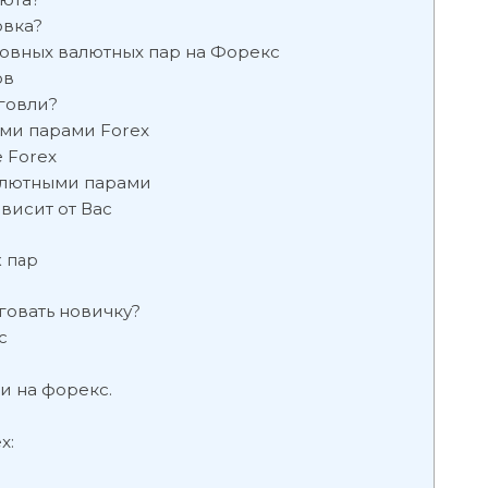
овка?
овных валютных пар на Форекс
ов
говли?
ми парами Forex
 Forex
алютными парами
висит от Вас
 пар
говать новичку?
с
и на форекс.
x: