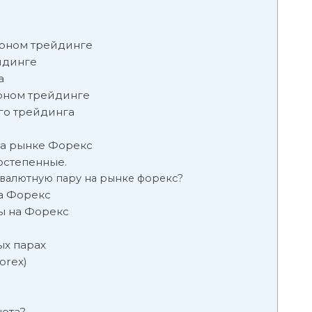
арном трейдинге
йдинге
а
рном трейдинге
го трейдинга
на рынке Форекс
остепенные.
ь валютную пару на рынке форекс?
а Форекс
ы на Форекс
ых парах
orex)
люта?