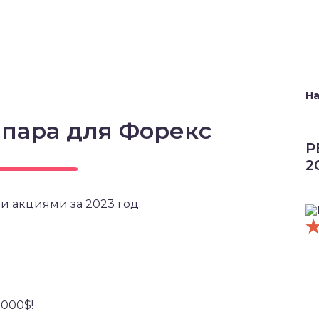
На
 пара для Форекс
Р
2
и акциями за 2023 год:
5000$!