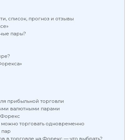
и, список, прогноз и отзывы
се»
ные пары?
ире?
Форекса»
ля прибыльной торговли
ными валютными парами
 Форекс
р можно торговать одновременно
 пар
в в торговле на Форекс — что выбрать?