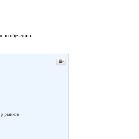
л по обучению.
ор рынков