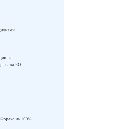
ционами
пционы
орекс на БО
 Форекс на 100%