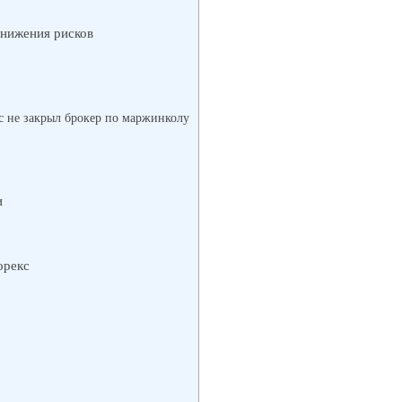
снижения рисков
с не закрыл брокер по маржинколу
и
орекс