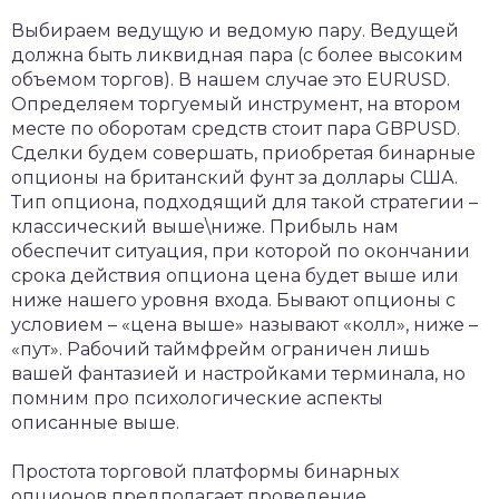
Выбираем ведущую и ведомую пару. Ведущей
должна быть ликвидная пара (с более высоким
объемом торгов). В нашем случае это EURUSD.
Определяем торгуемый инструмент, на втором
месте по оборотам средств стоит пара GBPUSD.
Сделки будем совершать, приобретая бинарные
опционы на британский фунт за доллары США.
Тип опциона, подходящий для такой стратегии –
классический выше\ниже. Прибыль нам
обеспечит ситуация, при которой по окончании
срока действия опциона цена будет выше или
ниже нашего уровня входа. Бывают опционы с
условием – «цена выше» называют «колл», ниже –
«пут». Рабочий таймфрейм ограничен лишь
вашей фантазией и настройками терминала, но
помним про психологические аспекты
описанные выше.
Простота торговой платформы бинарных
опционов предполагает проведение