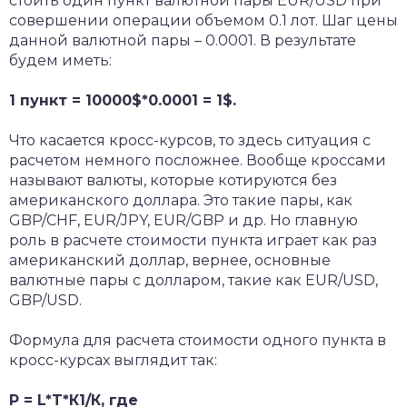
стоить один пункт валютной пары EUR/USD при
совершении операции объемом 0.1 лот. Шаг цены
данной валютной пары – 0.0001. В результате
будем иметь:
1 пункт = 10000$*0.0001 = 1$.
Что касается кросс-курсов, то здесь ситуация с
расчетом немного посложнее. Вообще кроссами
называют валюты, которые котируются без
американского доллара. Это такие пары, как
GBP/CHF, EUR/JPY, EUR/GBP и др. Но главную
роль в расчете стоимости пункта играет как раз
американский доллар, вернее, основные
валютные пары с долларом, такие как EUR/USD,
GBP/USD.
Формула для расчета стоимости одного пункта в
кросс-курсах выглядит так:
P = L*T*К1/К, где