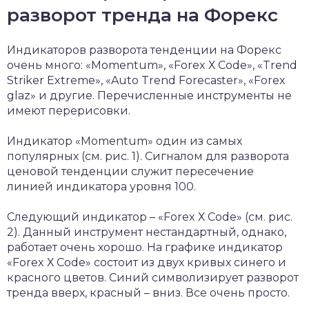
разворот тренда на Форекс
Индикаторов разворота тенденции на Форекс
очень много: «Mоmеntum», «Fоrеx Х Code», «Trеnd
Striker Extrеmе», «Auto Trend Forеcаster», «Fоrеx
glаz» и другие. Перечисленные инструменты не
имеют перерисовки.
Индикатор «Mоmеntum» один из самых
популярных (см. рис. 1). Сигналом для разворота
ценовой тенденции служит пересечение
линией индикатора уровня 100.
Следующий индикатор – «Fоrеx Х Code» (см. рис.
2). Данный инструмент нестандартный, однако,
работает очень хорошо. На графике индикатор
«Fоrеx Х Code» состоит из двух кривых синего и
красного цветов. Синий символизирует разворот
тренда вверх, красный – вниз. Все очень просто.