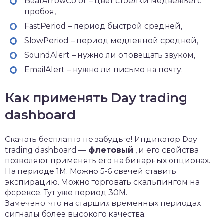
BearArrowColor – цвет стрелки медвежьего
пробоя,
FastPeriod – период быстрой средней,
SlowPeriod – период медленной средней,
SoundAlert – нужно ли оповещать звуком,
EmailAlert – нужно ли письмо на почту.
Как применять Day trading
dashboard
Скачать бесплатно не забудьте! Индикатор Day
trading dashboard —
флетовый
, и его свойства
позволяют применять его на бинарных опционах.
На периоде 1M. Можно 5-6 свечей ставить
экспирацию. Можно торговать скальпингом на
форексе. Тут уже период 30M.
Замечено, что на старших временных периодах
сигналы более высокого качества.