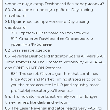
Форекс индикатор Dashboard без перерисовки?
Описание и принцип работы Day trading
dashboard
Практическое применение Day trading
dashboard
Стратегия Dashboard со Стохастиком
Стратегия Dashboard со Стохастиком и
уровнями Фибоначчи
Отзывы трейдеров
Reversal Dashboard Indicator Scans All Pairs & All
Time-frames For The Greatest-Probability REVERSAL
and CONTINUATION Patterns…
The secret: Clever algorithm that combines
Price Action and Market Timing strategies to bring
you the most accurate IMHO (and arguably most
profitable) indicator you’ll ever use.
This indicator works extremely well for longer
time-frames, like daily and 4-hour…
The Laser Reversal indicator reacts very FAST to