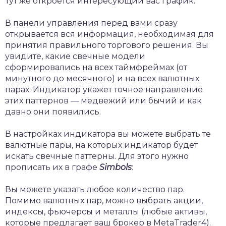
Тут же откроется интересующий вас график.
В панели управления перед вами сразу
открывается вся информация, необходимая для
принятия правильного торгового решения. Вы
увидите, какие свечные модели
сформировались на всех таймфреймах (от
минутного до месячного) и на всех валютных
парах. Индикатор укажет точное направление
этих паттернов — медвежий или бычий и как
давно они появились.
В настройках индикатора вы можете выбрать те
валютные пары, на которых индикатор будет
искать свечные паттерны. Для этого нужно
прописать их в графе
Simbols
:
Вы можете указать любое количество пар.
Помимо валютных пар, можно выбрать акции,
индексы, фьючерсы и металлы (любые активы,
которые предлагает ваш брокер в MetaTrader4).