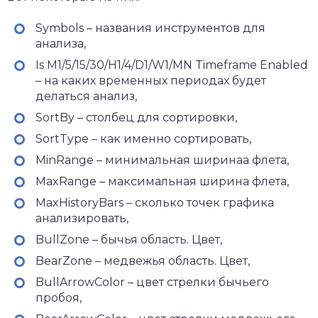
Symbols – названия инструментов для
анализа,
Is M1/5/15/30/H1/4/D1/W1/MN Timeframe Enabled
– на каких временных периодах будет
делаться анализ,
SortBy – столбец для сортировки,
SortType – как именно сортировать,
MinRange – минимальная ширинaа флета,
MaxRange – максимальная ширина флета,
MaxHistoryBars – сколько точек графика
анализировать,
BullZone – бычья область. Цвет,
BearZone – медвежья область. Цвет,
BullArrowColor – цвет стрелки бычьего
пробоя,