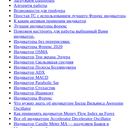
Загружаем Dashboard
Алгоритм работы
Возможности для трейдера
Простая ТС с использованием лучшего Форекс индикатора
К каким активам применим индикатор
Лучшие индикаторы форекс
Поможем настроить для работы выбранный Вами
индикатор.
Индикаторы без перерисовки.
Индикаторы Форекс 2020
Индикатор OSMA
Индикатор Три экрана Элдера
Индикатор Скользящая средняя
Индикатор Полосы Боллинджера
Индикатор ADX
Индикатор MACD
Индикатор Parabolic Sar
Индикатор Стохастик
Индикатор Ишимоку
Индикаторы Форекс
Что нужно знать об индикаторе Билла Вильямса Awesome
Oscillator
Как применять индикатор Money Flow Index на Forex
Все об индикаторе Accelerator Decelerator Oscillator
Индикатор Candle Meter MA — разделяем Быков и