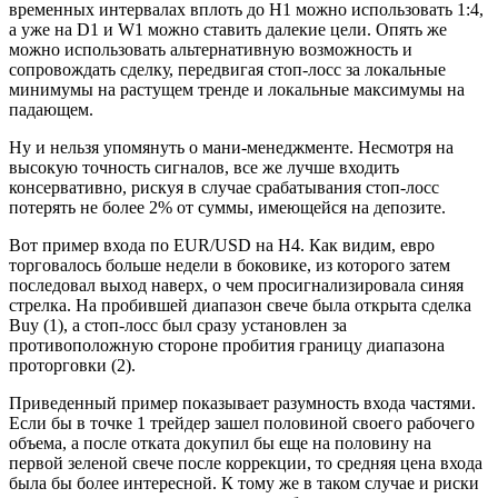
временных интервалах вплоть до Н1 можно использовать 1:4,
а уже на D1 и W1 можно ставить далекие цели. Опять же
можно использовать альтернативную возможность и
сопровождать сделку, передвигая стоп-лосс за локальные
минимумы на растущем тренде и локальные максимумы на
падающем.
Ну и нельзя упомянуть о мани-менеджменте. Несмотря на
высокую точность сигналов, все же лучше входить
консервативно, рискуя в случае срабатывания стоп-лосс
потерять не более 2% от суммы, имеющейся на депозите.
Вот пример входа по EUR/USD на Н4. Как видим, евро
торговалось больше недели в боковике, из которого затем
последовал выход наверх, о чем просигнализировала синяя
стрелка. На пробившей диапазон свече была открыта сделка
Buy (1), а стоп-лосс был сразу установлен за
противоположную стороне пробития границу диапазона
проторговки (2).
Приведенный пример показывает разумность входа частями.
Если бы в точке 1 трейдер зашел половиной своего рабочего
объема, а после отката докупил бы еще на половину на
первой зеленой свече после коррекции, то средняя цена входа
была бы более интересной. К тому же в таком случае и риски