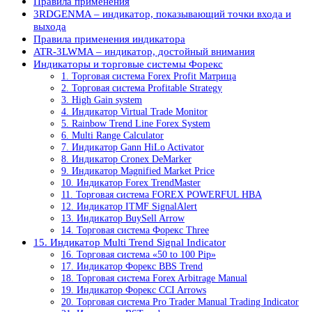
Правила применения
3RDGENMA – индикатор, показывающий точки входа и
выхода
Правила применения индикатора
ATR-3LWMA – индикатор, достойный внимания
Индикаторы и торговые системы Форекс
1. Торговая система Forex Profit Матрица
2. Торговая система Profitable Strategy
3. High Gain system
4. Индикатор Virtual Trade Monitor
5. Rainbow Trend Line Forex System
6. Multi Range Calculator
7. Индикатор Gann HiLo Activator
8. Индикатор Cronex DeMarker
9. Индикатор Magnified Market Price
10. Индикатор Forex TrendMaster
11. Торговая система FOREX POWERFUL HBA
12. Индикатор ITMF SignalAlert
13. Индикатор BuySell Arrow
14. Торговая система Форекс Three
15. Индикатор Multi Trend Signal Indicator
16. Торговая система «50 to 100 Pip»
17. Индикатор Форекс BBS Trend
18. Торговая система Forex Arbitrage Manual
19. Индикатор Форекс CCI Arrows
20. Торговая система Pro Trader Manual Trading Indicator