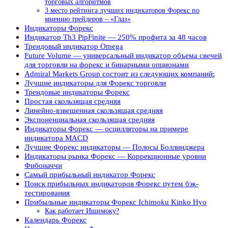
торговых алгоритмов
3 место рейтинга лучших индикаторов Форекс по
мнению трейдеров – «Глаз»
Индикаторы Форекс
Индикатор Th3 PipFinite — 250% профита за 48 часов
Трендовый индикатор Omega
Future Volume — универсальный индикатор объема свечей
для торговли на форекс и бинарными опционами
Admiral Markets Group состоит из следующих компаний:
Лучшие индикаторы для Форекс торговли
Трендовые индикаторы Форекс
Простая скользящая средняя
Линейно-взвешенная скользящая средняя
Экспоненциальная скользящая средняя
Индикаторы Форекс — осцилляторы на примере
индикатора MACD
Лучшие Форекс индикаторы — Полосы Боллинджера
Индикаторы рынка Форекс — Коррекционные уровни
Фибоначчи
Самый прибыльный индикатор Форекс
Поиск прибыльных индикаторов Форекс путем бэк-
тестирования
Прибыльные индикаторы Форекс Ichimoku Kinko Hyo
Как работает Ишимоку?
Календарь Форекс