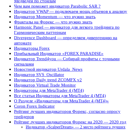
Медведей по стойлам
Чем вам поможет индикатор Parabolic SAR ?
Индикатор VWAP — подключаем мощь объемов к анализу
Индикатор Momentum — что нужно знать
Фракталы на Форекс — что нужно знать
Harmonic Panel — индикатор для легкого трейдинга по
Гармоническим паттернам
Divergence Dashboard — определяем дивергенцию на
автомате
Индикаторы Forex
Прибыльный Индикатор «FOREX PARADISE»
Индикатор Trend4you — Собирай профиты с точными
сигналами
Новостной индикатор Urdala_News
Индикатор SVS_Oscillator
Индикатор Daily trend ZCOMFX v2
Индикатор Virtual Trade Monitor
Индикаторы для MetaTrader 4 (MT4)
Все статьи Индикаторы для MetaTrader 4 (MT4)
О Разделе «Индикаторы для MetaTrader 4 (MT4)»
Coron Forex Indicator
Рейтинг лучших индикаторов Форекс, согласно опросу
трейдеров
Рейтинг лучших индикаторов Форекс на 2020 — 2020 год
Индикатор «ScalperDream» — 2 место рейтинга лучших