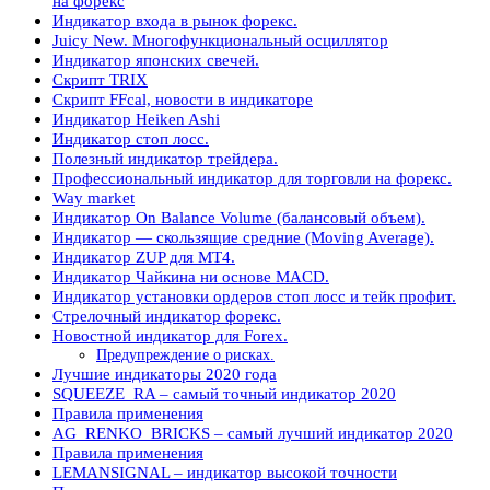
на форекс
Индикатор входа в рынок форекс.
Juicy New. Многофункциональный осциллятор
Индикатор японских свечей.
Скрипт TRIX
Скрипт FFcal, новости в индикаторе
Индикатор Heiken Ashi
Индикатор стоп лосс.
Полезный индикатор трейдера.
Профессиональный индикатор для торговли на форекс.
Way market
Индикатор On Balance Volume (балансовый объем).
Индикатор — скользящие средние (Moving Average).
Индикатор ZUP для МТ4.
Индикатор Чайкина ни основе MACD.
Индикатор установки ордеров стоп лосс и тейк профит.
Стрелочный индикатор форекс.
Новостной индикатор для Forex.
Предупреждение о рисках.
Лучшие индикаторы 2020 года
SQUEEZE_RA – самый точный индикатор 2020
Правила применения
AG_RENKO_BRICKS – самый лучший индикатор 2020
Правила применения
LEMANSIGNAL – индикатор высокой точности