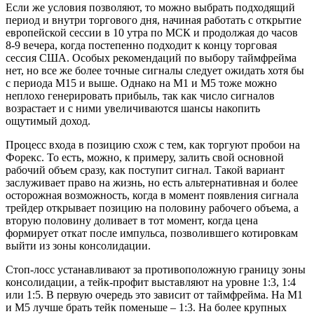
Если же условия позволяют, то можно выбрать подходящий
период и внутри торгового дня, начиная работать с открытие
европейской сессии в 10 утра по МСК и продолжая до часов
8-9 вечера, когда постепенно подходит к концу торговая
сессия США. Особых рекомендаций по выбору таймфрейма
нет, но все же более точные сигналы следует ожидать хотя бы
с периода М15 и выше. Однако на М1 и М5 тоже можно
неплохо генерировать прибыль, так как число сигналов
возрастает и с ними увеличиваются шансы накопить
ощутимый доход.
Процесс входа в позицию схож с тем, как торгуют пробои на
Форекс. То есть, можно, к примеру, залить свой основной
рабочий объем сразу, как поступит сигнал. Такой вариант
заслуживает право на жизнь, но есть альтернативная и более
осторожная возможность, когда в момент появления сигнала
трейдер открывает позицию на половину рабочего объема, а
вторую половину доливает в тот момент, когда цена
формирует откат после импульса, позволившего котировкам
выйти из зоны консолидации.
Стоп-лосс устанавливают за противоположную границу зоны
консолидации, а тейк-профит выставляют на уровне 1:3, 1:4
или 1:5. В первую очередь это зависит от таймфрейма. На М1
и М5 лучше брать тейк поменьше – 1:3. На более крупных