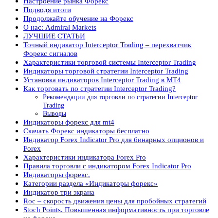
Настроение рынка Форекс
Подводя итоги
Продолжайте обучение на Форекс
О нас: Admiral Markets
ЛУЧШИЕ СТАТЬИ
Точный индикатор Interceptor Trading – перехватчик
Форекс сигналов
Характеристики торговой системы Interceptor Trading
Индикаторы торговой стратегии Interceptor Trading
Установка индикаторов Interceptor Trading в MT4
Как торговать по стратегии Interceptor Trading?
Рекомендации для торговли по стратегии Interceptor
Trading
Выводы
Индикаторы форекс для mt4
Скачать Форекс индикаторы бесплатно
Индикатор Forex Indicator Pro для бинарных опционов и
Forex
Характеристики индикатора Forex Pro
Правила торговли с индикатором Forex Indicator Pro
Индикаторы форекс.
Категории раздела «Индикаторы форекс»
Индикатор три экрана
Roc – скорость движения цены для пробойных стратегий
Stoch Points. Повышенная информативность при торговле