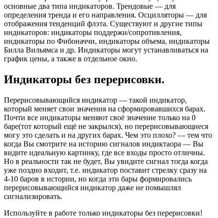
основные два типа индикаторов. Трендовые — для
определения тренда и его направления. Осцилляторы — для
отображения тенденций флэта. Существуют и другие типы
индикаторов: индикаторы поддержи/сопротивления,
индикаторы по Фибоначчи, индикаторы объема, индикаторы
Билла Вильямса и др. Индикаторы могут устанавливаться на
график цены, а также в отдельное окно.
Индикаторы без перерисовки.
Перерисовывающийся индикатор — такой индикатор,
который меняет свои значения на сформировавшихся барах.
Почти все индикаторы меняют своё значение только на 0
баре(тот который ещё не закрылся), но перерисовывающиеся
могу это сделать и на других барах. Чем это плохо? — тем что
когда Вы смотрите на историю сигналов индиктаора — Вы
видите идеальную картинку, где все входы просто отличны.
Но в реальности так не будет, Вы увидите сигнал тогда когда
уже поздно входит, т.е. индикатор поставит стрелку сразу на
4-10 баров в истории, но когда эти бары формировались
перерисовывающийся индикатор даже не помышлял
сигнализировать.
Используйте в работе только индикаторы без перерисовки!