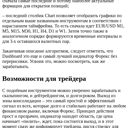
сначала самые последние и потому наиболее актуальные
формации для открытия позиций;
– последний столбик Chart позволяет отобразить графики по
отдельным выше названным инструментам в соответствии с
нарастанием таймфрейма. То есть сначала идет EUR/USD M1,
М5, М15, М30, Н1, Н4, D1 и W1. Затем точно также в
аналогичном порядке формируются временные интервалы и
для 3-х оставшихся валютных пар.
Заканчивая описание алгоритмов, следует отметить, что
Dashboard это еще и самый лучший индикатор Форекс без
перерисовки. Усвоив это, можно посмотреть, как же
зарабатывать.
Возможности для трейдера
С подобным инструментом можно уверенно зарабатывать и
скальпингом, и дейтрейдингом, и долгосроком. Выход из
зоны консолидации – это самый простой и эффективный
сигнал из всех, которые долго и стабильно работают на любом
финансовом рынке, включая Форекс. Принцип действия
прост и прозрачен, индикатор находит область, где цена
начинает «пилить», ждет, пока состоится выход, и в этот
момент сразу же информирует трейдера, рисуя стрелку для