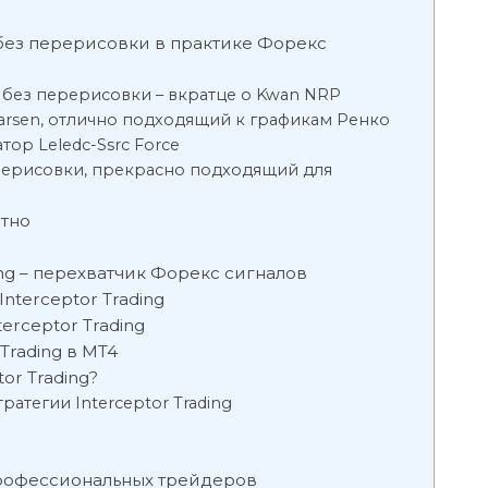
без перерисовки в практике Форекс
без перерисовки – вкратце о Kwan NRP
rsen, отлично подходящий к графикам Ренко
р Leledc-Ssrc Force
ерерисовки, прекрасно подходящий для
атно
ing – перехватчик Форекс сигналов
nterceptor Trading
erceptor Trading
Trading в MT4
or Trading?
атегии Interceptor Trading
рофессиональных трейдеров