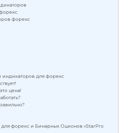
ндикаторов
 форекс
оров форекс
х индикаторов для форекс
ствует!
то цена!
аботать?
правильно?
для форекс и Бинарных Оционов «StarPro