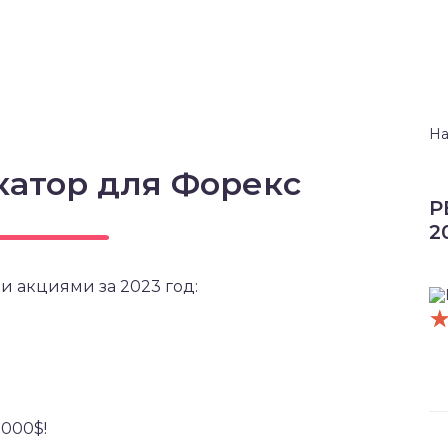
На
катор для Форекс
Р
2
и акциями за 2023 год:
5000$!