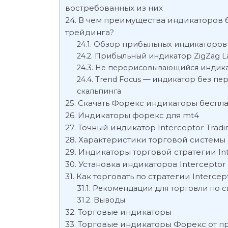
востребованных из них
В чем преимущества индикаторов 
трейдинга?
Обзор прибыльных индикаторов 
Прибыльный индикатор ZigZag La
Не перерисовывающийся индикато
Trend Focus — индикатор без п
скальпинга
Скачать Форекс индикаторы беспл
Индикаторы форекс для mt4
Точный индикатор Interceptor Trad
Характеристики торговой системы I
Индикаторы торговой стратегии Int
Установка индикаторов Interceptor 
Как торговать по стратегии Intercept
Рекомендации для торговли по стр
Выводы
Торговые индикаторы
Торговые индикаторы Форекс от п