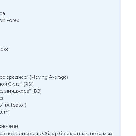
ра
ой Forex
рекс
е среднее” (Moving Average)
ой Силы” (RSI)
оллинджера” (ВВ)
c)
(Alligator)
tum)
времени
з перерисовки. Обзор бесплатных, но самых