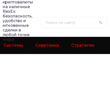
криптовалюты
на наличные
RexEx:
безопасность,
удобство и
мгновенные
сделки в
любой точке
мира
Системы
Советники
Стратегии