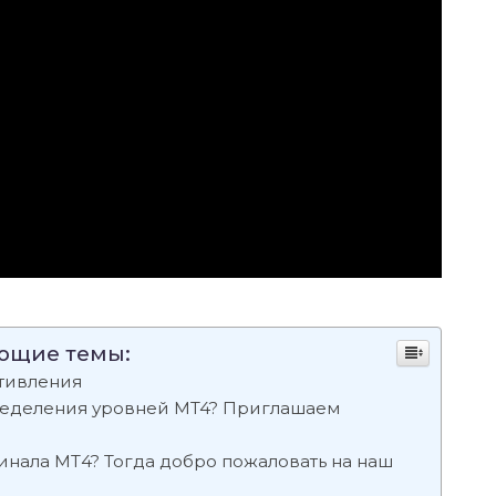
ующие темы:
тивления
ределения уровней MT4? Приглашаем
инала МТ4? Тогда добро пожаловать на наш