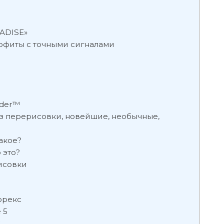
ADISE»
офиты с точными сигналами
ader™
з перерисовки, новейшие, необычные,
акое?
 это?
исовки
орекс
 5
х