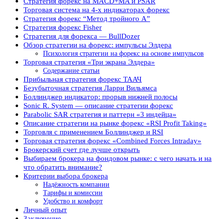
Стратегия форекс на MACD+MA и PSAR
Торговая система на 4-х индикаторах форекс
Стратегия форекс “Метод тройного А”
Стратегия форекс Fisher
Стратегия для форекса — BullDozer
Обзор стратегии на форекс: импульсы Элдера
Психология стратегии на форекс на основе импульсов
Торговая стратегия «Три экрана Элдера»
Содержание статьи
Прибыльная стратегия форекс ТААЧ
Безубыточная стратегия Ларри Вильямса
Боллинджер индикатор: прорыв нижней полосы
Sonic R. System — описание стратегии форекс
Рarabolic SAR стратегия и паттерн «3 индейца»
Описание стратегии на рынке форекс «RSI Profit Taking»
Торговля с применением Боллинджер и RSI
Торговая стратегия форекс «Combined Forces Intraday»
Брокерский счет где лучше открыть
Выбираем брокера на фондовом рынке: с чего начать и на
что обратить внимание?
Критерии выбора брокера
Надёжность компании
Тарифы и комиссии
Удобство и комфорт
Личный опыт
Заключение