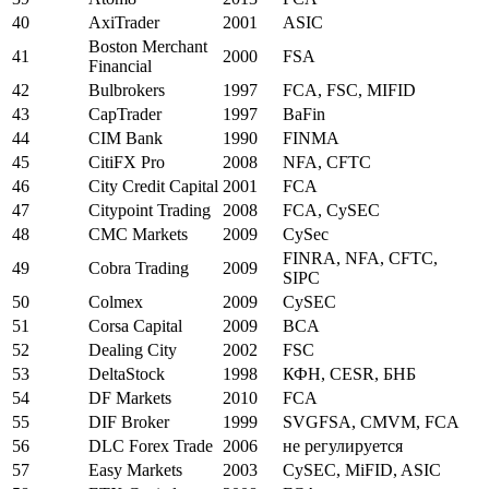
40
AxiTrader
2001
ASIC
Boston Merchant
41
2000
FSA
Financial
42
Bulbrokers
1997
FCA, FSC, MIFID
43
CapTrader
1997
BaFin
44
CIM Bank
1990
FINMA
45
CitiFX Pro
2008
NFA, CFTC
46
City Credit Capital
2001
FCA
47
Citypoint Trading
2008
FCA, CySEC
48
CMC Markets
2009
CySec
FINRA, NFA, CFTC,
49
Cobra Trading
2009
SIPC
50
Colmex
2009
CySEC
51
Corsa Capital
2009
BCA
52
Dealing City
2002
FSC
53
DeltaStock
1998
КФН, CESR, БНБ
54
DF Markets
2010
FCA
55
DIF Broker
1999
SVGFSA, CMVM, FCA
56
DLC Forex Trade
2006
не регулируется
57
Easy Markets
2003
CySEC, MiFID, ASIC