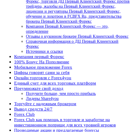
Форекс, торговля ДЦ Первый Клиентский Форекс против
трейдера, жалобы на Первый Клиентский Форекс,
лицензии и регуляторы Первый Клиентский Форекс,
обучение и лохотрон в FCBFX Ru, представительства
брокера Первый Клиентский Форекс
Компания Первый Клиентский Форекс — это,
определение
Отзывы о кухонном брокере Первый Клиентский Форекс
Справочная информация о ДЦ Первый Клиентский
Форекс
Источники и ссылки
Компания первый Форекс
100% Бонус На Пополнение
Мобильное приложение Forex
Цифры говорят сами за себя
Онлайн торговля с Forex4you
Единый счет для всех торговых платформ
Преумножьте свой доход
Получите больше, чем просто прибыль
Лидеры Share4you
Торгуйте с надежным брокером
Вывод средств 24/7
Forex Club
Forex Club как помощь в торговле и заработке на
инвестиционном поприще для всех уровней игроков
Проводимые акции и предлагаемые бонусы