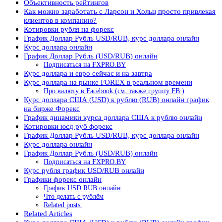
Объективность рейтингов
Как можно заработать с Ларсон и Хольц просто привлекая
клиентов в компанию?
Котировки рубля на форекс
График Доллар Рубль USD/RUB, курс доллара онлайн
Курс доллара онлайн
График Доллар Рубль (USD/RUB) онлайн
Подписаться на FXPRO.BY
Курс доллара и евро сейчас и на завтра
Курс доллара на рынке FOREX в реальном времени
Про валюту в Facebook (см. также группу FB )
Курс доллара США (USD) к рублю (RUB) онлайн график
на бирже Форекс
График динамики курса доллара США к рублю онлайн
Котировки юсд руб форекс
График Доллар Рубль USD/RUB, курс доллара онлайн
Курс доллара онлайн
График Доллар Рубль (USD/RUB) онлайн
Подписаться на FXPRO.BY
Курс рубля график USD/RUB онлайн
Графики форекс онлайн
График USD RUB онлайн
Что делать с рублём
Related posts:
Related Articles