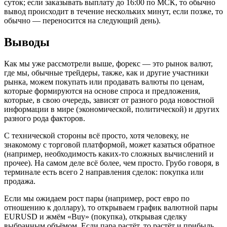
суток; если заказывать выплату до 16:00 по МСК, то обычно
вывод происходит в течение нескольких минут, если позже, то
обычно — переносится на следующий день).
Выводы
Как мы уже рассмотрели выше, форекс — это рынок валют,
где мы, обычные трейдеры, также, как и другие участники
рынка, можем покупать или продавать валюты по ценам,
которые формируются на основе спроса и предложения,
которые, в свою очередь, зависят от разного рода новостной
информации в мире (экономической, политической) и других
разного рода факторов.
С технической стороны всё просто, хотя человеку, не
знакомому с торговой платформой, может казаться обратное
(например, необходимость каких-то сложных вычислений и
прочее). На самом деле всё более, чем просто. Грубо говоря, в
терминале есть всего 2 направления сделок: покупка или
продажа.
Если мы ожидаем рост пары (например, рост евро по
отношению к доллару), то открываем график валютной пары
EURUSD и жмём «Buy» (покупка), открывая сделку
выбранным объёмом. Если пара растёт, то растёт и прибыль.