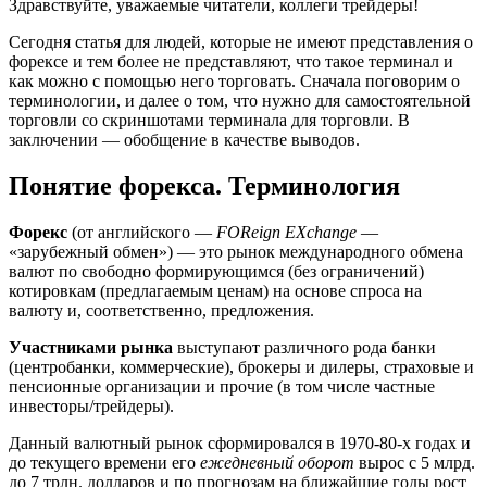
Здравствуйте, уважаемые читатели, коллеги трейдеры!
Сегодня статья для людей, которые не имеют представления о
форексе и тем более не представляют, что такое терминал и
как можно с помощью него торговать. Сначала поговорим о
терминологии, и далее о том, что нужно для самостоятельной
торговли со скриншотами терминала для торговли. В
заключении — обобщение в качестве выводов.
Понятие форекса. Терминология
Форекс
(от английского —
FOReign EXchange
—
«зарубежный обмен») — это рынок международного обмена
валют по свободно формирующимся (без ограничений)
котировкам (предлагаемым ценам) на основе спроса на
валюту и, соответственно, предложения.
Участниками рынка
выступают различного рода банки
(центробанки, коммерческие), брокеры и дилеры, страховые и
пенсионные организации и прочие (в том числе частные
инвесторы/трейдеры).
Данный валютный рынок сформировался в 1970-80-х годах и
до текущего времени его
ежедневный оборот
вырос с 5 млрд.
до 7 трлн. долларов и по прогнозам на ближайшие годы рост