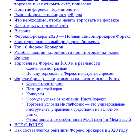
торговле и как открыть счёт, пошагово
Понятие форекса. Терминология
Рынок Форекс с позиции трейдера
Что необходимо, чтобы начать торговать на форексе
Как открыть торговый счёт
Выводы
Форекс Брокеры 2020 — Полный список Брокеров Форекс
Заинтересованы в выборе форекс брокера?
Топ 10 Форекс Брокеров
Разоблачающие подробности про Торговлю на рынке
Форекс
Торговля на Форекс на $100 и в реальности
Схемы бывают разные
Почему торговля на Форекс пользуется спросом
Форекс брокер — торговля на валютном рынке Forex
Форекс-мониторинг
Позиции трейдеров
Конкурсы
Формула успеха от компании ИнстаФорекс:
Торговые условия ИнстаФорекс — это универсальные
инструменты управления средствами на валютном
рынке:
Функциональные особенности MetaTrader4 и MetaTrader5
ВСЁ О FOREX
Как составляются рейтинги Форекс брокеров в 2020 году