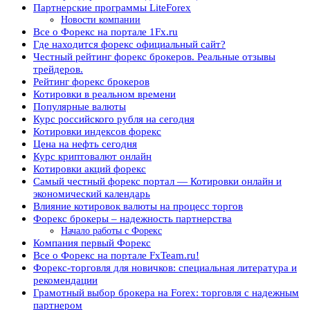
Партнерские программы LiteForex
Новости компании
Все о Форекс на портале 1Fx.ru
Где находится форекс официальный сайт?
Честный рейтинг форекс брокеров. Реальные отзывы
трейдеров.
Рейтинг форекс брокеров
Котировки в реальном времени
Популярные валюты
Курс российского рубля на сегодня
Котировки индексов форекс
Цена на нефть сегодня
Курс криптовалют онлайн
Котировки акций форекс
Самый честный форекс портал — Котировки онлайн и
экономический календарь
Влияние котировок валюты на процесс торгов
Форекс брокеры – надежность партнерства
Начало работы с Форекс
Компания первый Форекс
Все о Форекс на портале FxTeam.ru!
Форекс-торговля для новичков: специальная литература и
рекомендации
Грамотный выбор брокера на Forex: торговля с надежным
партнером