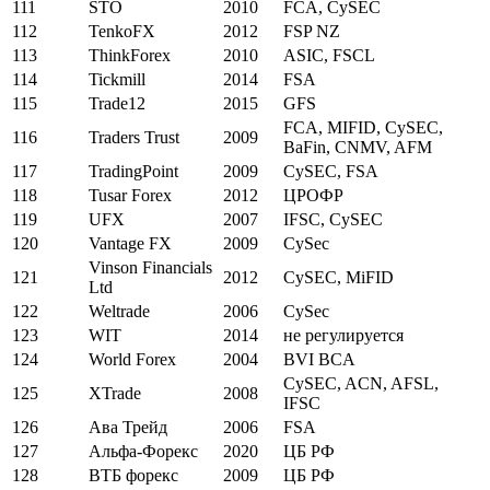
111
STO
2010
FCA, CySEC
112
TenkoFX
2012
FSP NZ
113
ThinkForex
2010
ASIC, FSCL
114
Tickmill
2014
FSA
115
Trade12
2015
GFS
FCA, MIFID, CySEC,
116
Traders Trust
2009
BaFin, CNMV, AFM
117
TradingPoint
2009
CySEC, FSA
118
Tusar Forex
2012
ЦРОФР
119
UFX
2007
IFSC, CySEC
120
Vantage FX
2009
CySec
Vinson Financials
121
2012
CySEC, MiFID
Ltd
122
Weltrade
2006
CySec
123
WIT
2014
не регулируется
124
World Forex
2004
BVI BCA
CySEC, ACN, AFSL,
125
XTrade
2008
IFSC
126
Ава Трейд
2006
FSA
127
Альфа-Форекс
2020
ЦБ РФ
128
ВТБ форекс
2009
ЦБ РФ