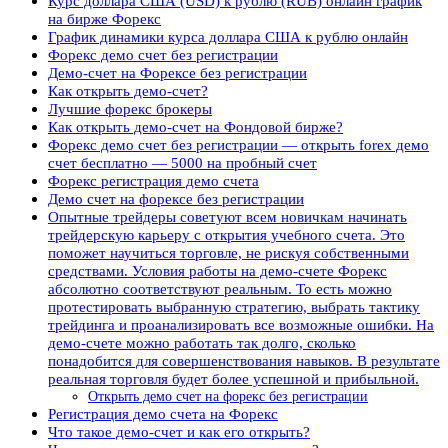
Курс доллара США (USD) к рублю (RUB) онлайн график
на бирже Форекс
График динамики курса доллара США к рублю онлайн
Форекс демо счет без регистрации
Демо-счет на Форексе без регистрации
Как открыть демо-счет?
Лучшие форекс брокеры
Как открыть демо-счет на Фондовой бирже?
Форекс демо счет без регистрации — открыть forex демо
счет бесплатно — 5000 на пробный счет
Форекс регистрация демо счета
Демо счет на форексе без регистрации
Опытные трейдеры советуют всем новичкам начинать
трейдерскую карьеру с открытия учебного счета. Это
поможет научиться торговле, не рискуя собственными
средствами. Условия работы на демо-счете Форекс
абсолютно соответствуют реальным. То есть можно
протестировать выбранную стратегию, выбрать тактику
трейдинга и проанализировать все возможные ошибки. На
демо-счете можно работать так долго, сколько
понадобится для совершенствования навыков. В результате
реальная торговля будет более успешной и прибыльной.
Открыть демо счет на форекс без регистрации
Регистрация демо счета на Форекс
Что такое демо-счет и как его открыть?