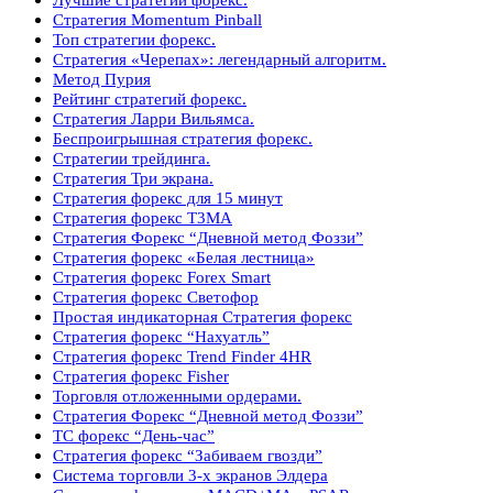
Стратегия Momentum Pinball
Топ стратегии форекс.
Стратегия «Черепах»: легендарный алгоритм.
Метод Пурия
Рейтинг стратегий форекс.
Стратегия Ларри Вильямса.
Беспроигрышная стратегия форекс.
Стратегии трейдинга.
Стратегия Три экрана.
Стратегия форекс для 15 минут
Стратегия форекс Т3МА
Стратегия Форекс “Дневной метод Фоззи”
Стратегия форекс «Белая лестница»
Стратегия форекс Forex Smart
Стратегия форекс Светофор
Простая индикаторная Стратегия форекс
Стратегия форекс “Нахуатль”
Стратегия форекс Trend Finder 4HR
Стратегия форекс Fisher
Торговля отложенными ордерами.
Стратегия Форекс “Дневной метод Фоззи”
ТС форекс “День-час”
Стратегия форекс “Забиваем гвозди”
Система торговли 3-х экранов Элдера