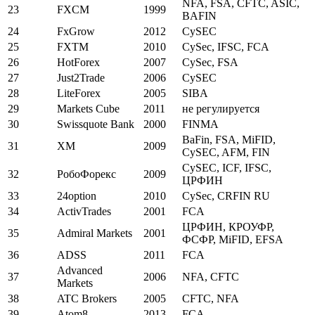
NFA, FSA, CFTC, ASIC,
23
FXCM
1999
BAFIN
24
FxGrow
2012
CySEC
25
FXTM
2010
CySec, IFSC, FCA
26
HotForex
2007
CySec, FSA
27
Just2Trade
2006
CySEC
28
LiteForex
2005
SIBA
29
Markets Cube
2011
не регулируется
30
Swissquote Bank
2000
FINMA
BaFin, FSA, MiFID,
31
XM
2009
CySEC, AFM, FIN
CySEC, ICF, IFSC,
32
РобоФорекс
2009
ЦРФИН
33
24option
2010
CySec, CRFIN RU
34
ActivTrades
2001
FCA
ЦРФИН, КРОУФР,
35
Admiral Markets
2001
ФСФР, MiFID, EFSA
36
ADSS
2011
FCA
Advanced
37
2006
NFA, CFTC
Markets
38
ATC Brokers
2005
CFTC, NFA
39
Atom8
2013
FCA