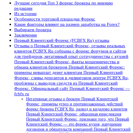
Лучшие сегодня Топ 3 форекс брокера по мнению
редакции
Из истории
Особенности торговой площадки Форекс
Какие факторы влияют на размер заработка на Forex?
Выбираем брокера
Заключение
Первый Клиентский Форекс (FCBFX Ru) отзывы
Отзывы о Первый Клиентский Форекс, отзывы реальных
клиентов FCBFX Ru собраны с форекс форумов и сайтов
для трейдеров, негативный опыт сотрудничества с кухней
Первый Клиентский Форекс, факты мошенничества и
обмана клиентов брокером Первый Клиентский Форекс:
примеры невыплат денег клиентам Первый Клиентский
Форекс, сливы депозитов в дилинговом центре FCBFX Ru,
проблемы с выводом средств из Первый Клиентский
Форекс. Официальный сайт Первый Клиентский Форекс —
fcbfx ru
Негативные отзывы о брокере Первый Клиентский
Форекс, примеры угроз и противозаконных действий
форекс брокера FCBFX Ru, развод и кидалово клиентов
Первый Клиентский Форекс, офшорная юрисдикция
Первый Клиентский Форекс, признаки того, что Первый
Клиентский Форекс — это форекс кухня, нарушение
договоров и обязательств компанией Первый Клиентский