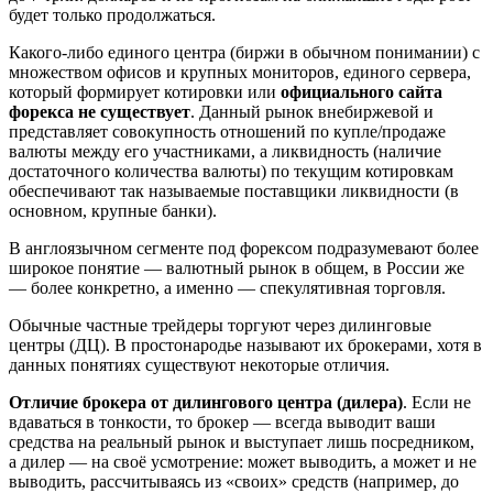
будет только продолжаться.
Какого-либо единого центра (биржи в обычном понимании) с
множеством офисов и крупных мониторов, единого сервера,
который формирует котировки или
официального сайта
форекса не существует
. Данный рынок внебиржевой и
представляет совокупность отношений по купле/продаже
валюты между его участниками, а ликвидность (наличие
достаточного количества валюты) по текущим котировкам
обеспечивают так называемые поставщики ликвидности (в
основном, крупные банки).
В англоязычном сегменте под форексом подразумевают более
широкое понятие — валютный рынок в общем, в России же
— более конкретно, а именно — спекулятивная торговля.
Обычные частные трейдеры торгуют через дилинговые
центры (ДЦ). В простонародье называют их брокерами, хотя в
данных понятиях существуют некоторые отличия.
Отличие брокера от дилингового центра (дилера)
. Если не
вдаваться в тонкости, то брокер — всегда выводит ваши
средства на реальный рынок и выступает лишь посредником,
а дилер — на своё усмотрение: может выводить, а может и не
выводить, рассчитываясь из «своих» средств (например, до