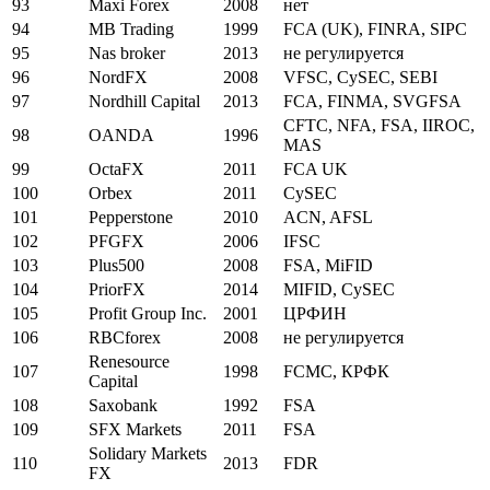
93
Maxi Forex
2008
нет
94
MB Trading
1999
FCA (UK), FINRA, SIPC
95
Nas broker
2013
не регулируется
96
NordFX
2008
VFSC, CySEC, SEBI
97
Nordhill Capital
2013
FCA, FINMA, SVGFSA
CFTC, NFA, FSA, IIROC,
98
OANDA
1996
MAS
99
OctaFX
2011
FCA UK
100
Orbex
2011
CySEC
101
Pepperstone
2010
ACN, AFSL
102
PFGFX
2006
IFSC
103
Plus500
2008
FSA, MiFID
104
PriorFX
2014
MIFID, CySEC
105
Profit Group Inc.
2001
ЦРФИН
106
RBCforex
2008
не регулируется
Renesource
107
1998
FCMC, КРФК
Capital
108
Saxobank
1992
FSA
109
SFX Markets
2011
FSA
Solidary Markets
110
2013
FDR
FX