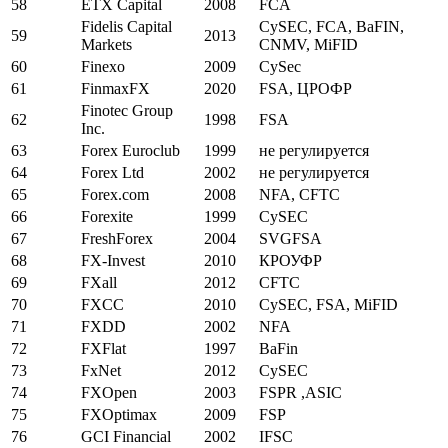
58
ETX Capital
2008
FCA
Fidelis Capital
CySEC, FCA, BaFIN,
59
2013
Markets
CNMV, MiFID
60
Finexo
2009
CySec
61
FinmaxFX
2020
FSA, ЦРОФР
Finotec Group
62
1998
FSA
Inc.
63
Forex Euroclub
1999
не регулируется
64
Forex Ltd
2002
не регулируется
65
Forex.com
2008
NFA, CFTC
66
Forexite
1999
CySEC
67
FreshForex
2004
SVGFSA
68
FX-Invest
2010
КРОУФР
69
FXall
2012
CFTC
70
FXCC
2010
CySEC, FSA, MiFID
71
FXDD
2002
NFA
72
FXFlat
1997
BaFin
73
FxNet
2012
CySEC
74
FXOpen
2003
FSPR ,ASIC
75
FXOptimax
2009
FSP
76
GCI Financial
2002
IFSC