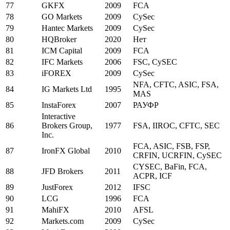
77
GKFX
2009
FCA
78
GO Markets
2009
CySec
79
Hantec Markets
2009
CySec
80
HQBroker
2020
Нет
81
ICM Capital
2009
FCA
82
IFC Markets
2006
FSC, CySEC
83
iFOREX
2009
CySec
NFA, CFTC, ASIC, FSA,
84
IG Markets Ltd
1995
MAS
85
InstaForex
2007
РАУФР
Interactive
86
Brokers Group,
1977
FSA, IIROC, CFTC, SEC
Inc.
FCA, ASIC, FSB, FSP,
87
IronFX Global
2010
CRFIN, UCRFIN, CySEC
CYSEC, BaFin, FCA,
88
JFD Brokers
2011
ACPR, ICF
89
JustForex
2012
IFSC
90
LCG
1996
FCA
91
MahiFX
2010
AFSL
92
Markets.com
2009
CySec