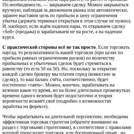
По необходимости, — закрываем сделку. Можно закрываться
вручную, наблюдая за движением рынка или автоматически,
заранее выставив цель по прибыли и цену ограничения
убытка (держать терминал открытым в этом случае не нужно).
И, наоборот, если ждём падения пары, то открываем сделку
«Sell» (продажа) и зарабатываем не на росте, а на падении
курса.
С практической стороны всё не так просто
. Если торговать
наугад, то результативность вашей торговли (при целях по
прибыли равных ограничениям рисков) по количеству
прибыльных и убыточных сделок будет стремиться к
равенству (то есть 50 на 50). Но, поскольку за открытие
каждой сделки брокеру мы платим спред (комиссию за
сделку), то ваш баланс счёта, соответственно, будет
постепенно «таять». Можно, конечно, зарабатывать на
везении какое-то время, но на более длительных промежутках
времени одного везения будет недостаточно и теория
вероятности возьмёт своё (подробно о возможностях
заработка на форексе).
Чтобы зарабатывать на длительной перспективе, необходима
эффективная торговая стратегия (обратите внимание на
раздел с торговыми стратегиями), в соответствии с правилами
которой происходит торговля, или
достаточный опыт
, на