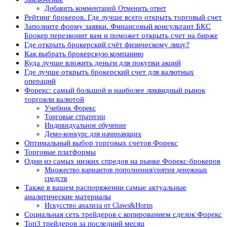
Добавить комментарий Отменить ответ
Рейтинг брокеров. Где лучше всего открыть торговый счет
Заполните форму заявки. Финансовый консультант БКС
Брокер перезвонит вам и поможет открыть счет на бирже
Где открыть брокерский счёт физическому лицу?
Как выбрать брокерскую компанию
Куда лучше вложить деньги для покупки акций
Где лучше открыть брокерский счет для валютных
операций
Форекс: самый большой и наиболее ликвидный рынок
торговли валютой
Учебник Форекс
Торговые стратегии
Индивидуальное обучение
Демо-конкурс для начинающих
Оптимальный выбор торговых счетов Форекс
Торговые платформы
Одни из самых низких спредов на рынке Форекс-брокеров
Множество вариантов пополнения/снятия денежных
средств
Также в вашем распоряжении самые актуальные
аналитические материалы
Искусство анализа от Claws&Horns
Социальная сеть трейдеров с копированием сделок Форекс
Топ3 трейдеров за последний месяц