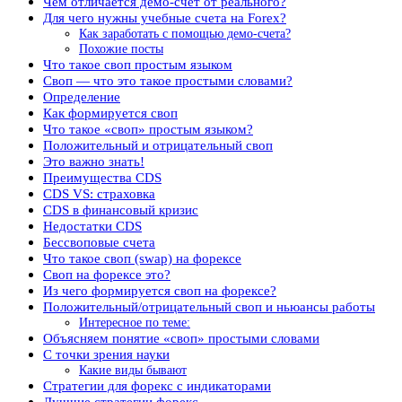
Чем отличается демо-счет от реального?
Для чего нужны учебные счета на Forex?
Как заработать с помощью демо-счета?
Похожие посты
Что такое своп простым языком
Своп — что это такое простыми словами?
Определение
Как формируется своп
Что такое «своп» простым языком?
Положительный и отрицательный своп
Это важно знать!
Преимущества CDS
CDS VS: страховка
CDS в финансовый кризис
Недостатки CDS
Бессвоповые счета
Что такое своп (swap) на форексе
Своп на форексе это?
Из чего формируется своп на форексе?
Положительный/отрицательный своп и ньюансы работы
Интересное по теме:
Объясняем понятие «своп» простыми словами
С точки зрения науки
Какие виды бывают
Стратегии для форекс с индикаторами
Лучшие стратегии форекс.