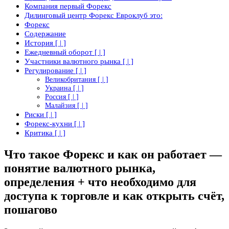
Компания первый Форекс
Дилинговый центр Форекс Евроклуб это:
Форекс
Содержание
История [ | ]
Ежедневный оборот [ | ]
Участники валютного рынка [ | ]
Регулирование [ | ]
Великобритания [ | ]
Украина [ | ]
Россия [ | ]
Малайзия [ | ]
Риски [ | ]
Форекс-кухни [ | ]
Критика [ | ]
Что такое Форекс и как он работает —
понятие валютного рынка,
определения + что необходимо для
доступа к торговле и как открыть счёт,
пошагово