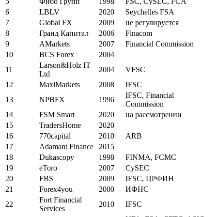
5
Фибо Групп
1998
FSC, CySEC, FCA
6
LBLV
2020
Seychelles FSA
7
Global FX
2009
не регулируется
8
Гранд Капитал
2006
Finacom
9
AMarkets
2007
Financial Commission
10
BCS Forex
2004
Larson&Holz IT
11
2004
VFSC
Ltd
12
MaxiMarkets
2008
IFSC
IFSC, Financial
13
NPBFX
1996
Commission
14
FSM Smart
2020
на рассмотрении
15
TradersHome
2020
16
770capital
2010
ARB
17
Adamant Finance
2015
18
Dukascopy
1998
FINMA, FCMC
19
eToro
2007
CySEC
20
FBS
2009
IFSC, ЦРФИН
21
Forex4you
2000
ИФНС
Fort Financial
22
2010
IFSC
Services