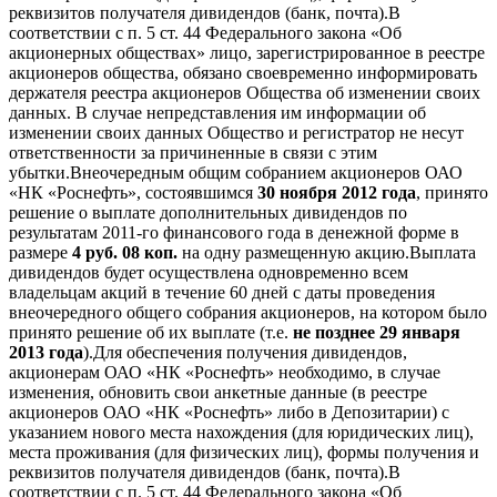
реквизитов получателя дивидендов (банк, почта).В
соответствии с п. 5 ст. 44 Федерального закона «Об
акционерных обществах» лицо, зарегистрированное в реестре
акционеров общества, обязано своевременно информировать
держателя реестра акционеров Общества об изменении своих
данных. В случае непредставления им информации об
изменении своих данных Общество и регистратор не несут
ответственности за причиненные в связи с этим
убытки.Внеочередным общим собранием акционеров ОАО
«НК «Роснефть», состоявшимся
30 ноября 2012 года
, принято
решение о выплате дополнительных дивидендов по
результатам 2011-го финансового года в денежной форме в
размере
4 руб. 08 коп.
на одну размещенную акцию.Выплата
дивидендов будет осуществлена одновременно всем
владельцам акций в течение 60 дней с даты проведения
внеочередного общего собрания акционеров, на котором было
принято решение об их выплате (т.е.
не позднее 29 января
2013 года
).Для обеспечения получения дивидендов,
акционерам ОАО «НК «Роснефть» необходимо, в случае
изменения, обновить свои анкетные данные (в реестре
акционеров ОАО «НК «Роснефть» либо в Депозитарии) с
указанием нового места нахождения (для юридических лиц),
места проживания (для физических лиц), формы получения и
реквизитов получателя дивидендов (банк, почта).В
соответствии с п. 5 ст. 44 Федерального закона «Об