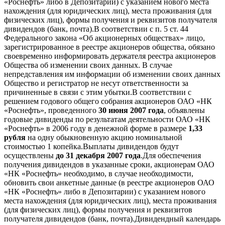
«Роснефть» либо в Депозитарии) с указанием нового места
нахождения (для юридических лиц), места проживания (для
физических лиц), формы получения и реквизитов получателя
дивидендов (банк, почта).В соответствии с п. 5 ст. 44
Федерального закона «Об акционерных обществах» лицо,
зарегистрированное в реестре акционеров общества, обязано
своевременно информировать держателя реестра акционеров
Общества об изменении своих данных. В случае
непредставления им информации об изменении своих данных
Общество и регистратор не несут ответственности за
причиненные в связи с этим убытки.В соответствии с
решением годового общего собрания акционеров ОАО «НК
«Роснефть», проведенного
30 июня 2007 года
, объявлены
годовые дивиденды по результатам деятельности ОАО «НК
«Роснефть» в 2006 году в денежной форме в размере
1,33
рубля
на одну обыкновенную акцию номинальной
стоимостью 1 копейка.Выплаты дивидендов будут
осуществлены
до 31 декабря 2007 года
.Для обеспечения
получения дивидендов в указанные сроки, акционерам ОАО
«НК «Роснефть» необходимо, в случае необходимости,
обновить свои анкетные данные (в реестре акционеров ОАО
«НК «Роснефть» либо в Депозитарии) с указанием нового
места нахождения (для юридических лиц), места проживания
(для физических лиц), формы получения и реквизитов
получателя дивидендов (банк, почта).Дивидендный календарь