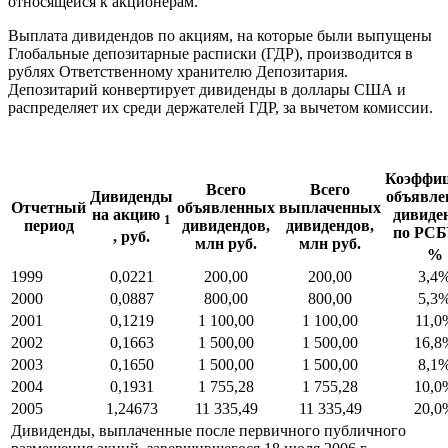
относящейся к акционерам.
Выплата дивидендов по акциям, на которые были выпущены
Глобальные депозитарные расписки (ГДР), производится в
рублях Ответственному хранителю Депозитария.
Депозитарий конвертирует дивиденды в доллары США и
распределяет их среди держателей ГДР, за вычетом комиссии.
Коэффиц
Всего
Всего
Дивиденды
объявле
Отчетный
объявленных
выплаченных
на акцию
дивиде
1
период
дивидендов,
дивидендов,
по РС
, руб.
млн руб.
млн руб.
%
1999
0,0221
200,00
200,00
3,4
2000
0,0887
800,00
800,00
5,3
2001
0,1219
1 100,00
1 100,00
11,0
2002
0,1663
1 500,00
1 500,00
16,8
2003
0,1650
1 500,00
1 500,00
8,1
2004
0,1931
1 755,28
1 755,28
10,0
2005
1,24673
11 335,49
11 335,49
20,0
Дивиденды, выплаченные после первичного публичного