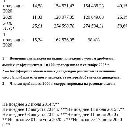
1
полугодие
14,58
154 521,43
154 485,23
40,1
2020
2020
11,33
120 077,35
120 049,08
26,1
2020
25,91
274 598,78
274 534,31
59,6
ИТОГ
1
полугодие
15,34
162 576,05
98,4%
2020
1 — Величина дивидендов на акцию приведена с учетом дробления
акций с коэффициентом 1 к 100, проведенного в сентябре 2005 г.
2 — Коэффициент объявленных дивидендов рассчитан от величины
чистой прибыли отчетного периода, за который объявлены дивиденды
3 — Чистая прибыль за 2006 г. скорректирована на разовые статьи.
Не позднее 22 июля 2014 г.**
Не позднее 12 августа 2014 г. ***Не позднее 13 июля 2015 г.**
Не позднее 03 августа 2015 г. ***Не позднее 11 июля 2020 г.
** Не позднее 01 августа 2020 г. ***Не позднее 17 июля 2020
г. **