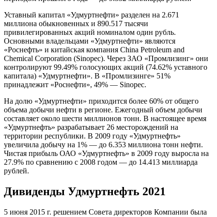
Уставный капитал «Удмуртнефти» разделен на 2.671
миллиона обыкновенных и 890.517 тысячи
привилегированных акций номиналом один рубль.
Основными владельцами «Удмуртнефти» являются
«Роснефть» и китайская компания China Petroleum and
Chemical Corporation (Sinopec). Через ЗАО «Промлизинг» они
контролируют 99.49% голосующих акций (74.62% уставного
капитала) «Удмуртнефти». В «Промлизинге» 51%
принадлежит «Роснефти», 49% — Sinopec.
На долю «Удмуртнефти» приходится более 60% от общего
объема добычи нефти в регионе. Ежегодный объем добычи
составляет около шести миллионов тонн. В настоящее время
«Удмуртнефть» разрабатывает 26 месторождений на
территории республики. В 2009 году «Удмуртнефть»
увеличила добычу на 1% — до 6.353 миллиона тонн нефти.
Чистая прибыль ОАО «Удмуртнефть» в 2009 году выросла на
27.9% по сравнению с 2008 годом — до 14.413 миллиарда
рублей.
Дивиденды Удмуртнефть 2021
5 июня 2015 г. решением Совета директоров Компании была