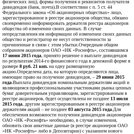
физических лиц), формы получения и реквизитов получателя
дивидендов (банк, почта).В соответствии с п. 5 ст. 44
Федерального закона «Об акционерных обществах» лицо,
зарегистрированное в реестре акционеров общества, обязано
своевременно информировать держателя реестра акционеров
общества об изменении своих данных. В случае
непредставления им информации об изменении своих данных
общество и регистратор не несут ответственности за
причиненные в связи с этим убытки.Очередным общим
собранием акционеров ОАО «НК «Роснефть», состоявшимся
17 июня 2015 года
, принято решение о выплате дивидендов
по результатам 2014-го финансового года в денежной форме в
размере
8 руб. 21 коп.
на одну размещенную
акцию.Определена дата, на которую определяются лица,
имеющие право на получение дивидендов, –
29 июня 2015
года
.Выплата дивидендов номинальным держателям акций и
являющимся профессиональными участниками рынка ценных
бумаг доверительным управляющим, зарегистрированным в
реестре акционеров, будет осуществлена не позднее
13 июля
2015 года
, другим зарегистрированным в реестре акционеров
держателям акций – не позднее
03 августа 2015 года
.Для
обеспечения возможности получения дивидендов акционерам
ОАО «НК «Роснефть» необходимо, в случае изменения,
обновить свои анкетные данные (в реестре акционеров ОАО
«НК «Роснефть» либо в Депозитарии) с указанием нового