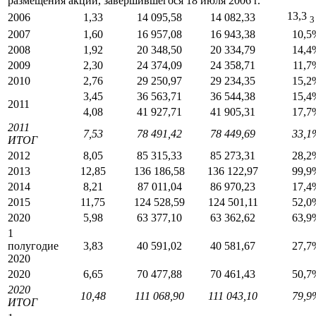
размещения акций, завершившегося 18 июля 2006 г.
13,3
2006
1,33
14 095,58
14 082,33
3
2007
1,60
16 957,08
16 943,38
10,5
2008
1,92
20 348,50
20 334,79
14,4
2009
2,30
24 374,09
24 358,71
11,7
2010
2,76
29 250,97
29 234,35
15,2
3,45
36 563,71
36 544,38
15,4
2011
4,08
41 927,71
41 905,31
17,7
2011
7,53
78 491,42
78 449,69
33,1
ИТОГ
2012
8,05
85 315,33
85 273,31
28,2
2013
12,85
136 186,58
136 122,97
99,9
2014
8,21
87 011,04
86 970,23
17,4
2015
11,75
124 528,59
124 501,11
52,0
2020
5,98
63 377,10
63 362,62
63,9
1
полугодие
3,83
40 591,02
40 581,67
27,7
2020
2020
6,65
70 477,88
70 461,43
50,7
2020
10,48
111 068,90
111 043,10
79,9
ИТОГ