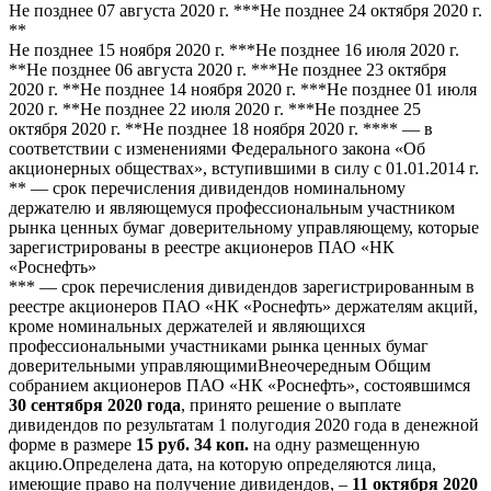
Не позднее 07 августа 2020 г. ***Не позднее 24 октября 2020 г.
**
Не позднее 15 ноября 2020 г. ***Не позднее 16 июля 2020 г.
**Не позднее 06 августа 2020 г. ***Не позднее 23 октября
2020 г. **Не позднее 14 ноября 2020 г. ***Не позднее 01 июля
2020 г. **Не позднее 22 июля 2020 г. ***Не позднее 25
октября 2020 г. **Не позднее 18 ноября 2020 г. **** — в
соответствии с изменениями Федерального закона «Об
акционерных обществах», вступившими в силу с 01.01.2014 г.
** — срок перечисления дивидендов номинальному
держателю и являющемуся профессиональным участником
рынка ценных бумаг доверительному управляющему, которые
зарегистрированы в реестре акционеров ПАО «НК
«Роснефть»
*** — срок перечисления дивидендов зарегистрированным в
реестре акционеров ПАО «НК «Роснефть» держателям акций,
кроме номинальных держателей и являющихся
профессиональными участниками рынка ценных бумаг
доверительными управляющимиВнеочередным Общим
собранием акционеров ПАО «НК «Роснефть», состоявшимся
30 сентября 2020 года
, принято решение о выплате
дивидендов по результатам 1 полугодия 2020 года в денежной
форме в размере
15 руб. 34 коп.
на одну размещенную
акцию.Определена дата, на которую определяются лица,
имеющие право на получение дивидендов, –
11 октября 2020