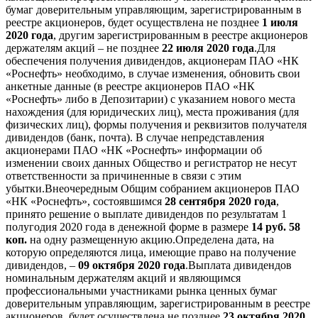
бумаг доверительным управляющим, зарегистрированным в
реестре акционеров, будет осуществлена не позднее
1 июля
2020 года
, другим зарегистрированным в реестре акционеров
держателям акций – не позднее
22 июля 2020 года
.Для
обеспечения получения дивидендов, акционерам ПАО «НК
«Роснефть» необходимо, в случае изменения, обновить свои
анкетные данные (в реестре акционеров ПАО «НК
«Роснефть» либо в Депозитарии) с указанием нового места
нахождения (для юридических лиц), места проживания (для
физических лиц), формы получения и реквизитов получателя
дивидендов (банк, почта). В случае непредставления
акционерами ПАО «НК «Роснефть» информации об
изменении своих данных Общество и регистратор не несут
ответственности за причиненные в связи с этим
убытки.Внеочередным Общим собранием акционеров ПАО
«НК «Роснефть», состоявшимся
28 сентября 2020 года
,
принято решение о выплате дивидендов по результатам 1
полугодия 2020 года в денежной форме в размере
14 руб. 58
коп.
на одну размещенную акцию.Определена дата, на
которую определяются лица, имеющие право на получение
дивидендов, –
09 октября 2020 года
.Выплата дивидендов
номинальным держателям акций и являющимся
профессиональными участниками рынка ценных бумаг
доверительным управляющим, зарегистрированным в реестре
акционеров, будет осуществлена не позднее
23 октября 2020