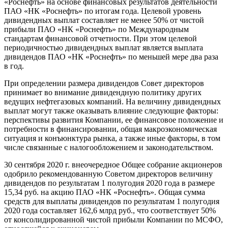
«Роснефть» на основе финансовых результатов деятельности
ПАО «НК «Роснефть» по итогам года. Целевой уровень
дивидендных выплат составляет не менее 50% от чистой
прибыли ПАО «НК «Роснефть» по Международным
стандартам финансовой отчетности. При этом целевой
периодичностью дивидендных выплат является выплата
дивидендов ПАО «НК «Роснефть» по меньшей мере два раза
в год.
При определении размера дивидендов Совет директоров
принимает во внимание дивидендную политику других
ведущих нефтегазовых компаний. На величину дивидендных
выплат могут также оказывать влияние следующие факторы:
перспективы развития Компании, ее финансовое положение и
потребности в финансировании, общая макроэкономическая
ситуация и конъюнктура рынка, а также иные факторы, в том
числе связанные с налогообложением и законодательством.
30 сентября 2020 г. внеочередное Общее собрание акционеров
одобрило рекомендованную Советом директоров величину
дивидендов по результатам 1 полугодия 2020 года в размере
15,34 руб. на акцию ПАО «НК «Роснефть». Общая сумма
средств для выплаты дивидендов по результатам 1 полугодия
2020 года составляет 162,6 млрд руб., что соответствует 50%
от консолидированной чистой прибыли Компании по МСФО,