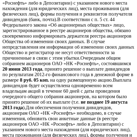
«Роснефть» либо в Депозитарии) с указанием нового места
нахождения (для юридических лиц), места проживания (для
физических лиц), формы получения и реквизитов получателя
дивидендов (банк, почта).В соответствии с п. 5 ст. 44
Федерального закона «Об акционерных обществах» лицо,
зарегистрированное в реестре акционеров общества, обязано
своевременно информировать держателя реестра акционеров
Общества об изменении своих данных. В случае
непредставления им информации об изменении своих данных
Общество и регистратор не несут ответственности за
причиненные в связи с этим убытки.Очередным общим
собранием акционеров ОАО «НК «Роснефть», состоявшимся
20 июня 2013 года
, принято решение о выплате дивидендов
по результатам 2012-го финансового года в денежной форме в
размере
8 руб. 05 коп.
на одну размещенную акцию.Выплата
дивидендов будет осуществлена одновременно всем
владельцам акций в течение 60 дней с даты проведения
очередного общего собрания акционеров, на котором было
принято решение об их выплате (т.е.
не позднее 19 августа
2013 года
).Для обеспечения получения дивидендов,
акционерам ОАО «НК «Роснефть» необходимо, в случае
изменения, обновить свои анкетные данные (в реестре
акционеров ОАО «НК «Роснефть» либо в Депозитарии) с
указанием нового места нахождения (для юридических лиц),
места проживания (для физических лиц), формы получения и