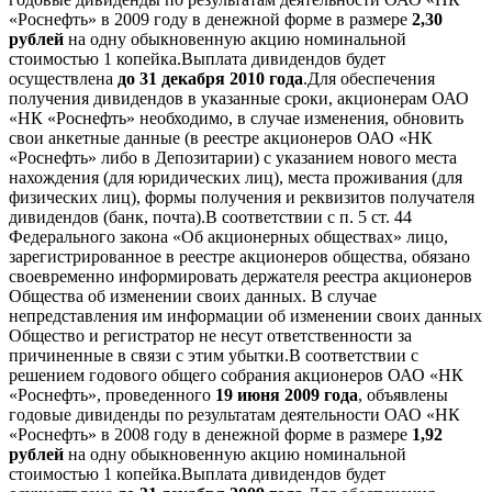
«Роснефть» в 2009 году в денежной форме в размере
2,30
рублей
на одну обыкновенную акцию номинальной
стоимостью 1 копейка.Выплата дивидендов будет
осуществлена
до 31 декабря 2010 года
.Для обеспечения
получения дивидендов в указанные сроки, акционерам ОАО
«НК «Роснефть» необходимо, в случае изменения, обновить
свои анкетные данные (в реестре акционеров ОАО «НК
«Роснефть» либо в Депозитарии) с указанием нового места
нахождения (для юридических лиц), места проживания (для
физических лиц), формы получения и реквизитов получателя
дивидендов (банк, почта).В соответствии с п. 5 ст. 44
Федерального закона «Об акционерных обществах» лицо,
зарегистрированное в реестре акционеров общества, обязано
своевременно информировать держателя реестра акционеров
Общества об изменении своих данных. В случае
непредставления им информации об изменении своих данных
Общество и регистратор не несут ответственности за
причиненные в связи с этим убытки.В соответствии с
решением годового общего собрания акционеров ОАО «НК
«Роснефть», проведенного
19 июня 2009 года
, объявлены
годовые дивиденды по результатам деятельности ОАО «НК
«Роснефть» в 2008 году в денежной форме в размере
1,92
рублей
на одну обыкновенную акцию номинальной
стоимостью 1 копейка.Выплата дивидендов будет