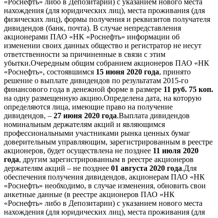
«Роснефть» либо в Депозитарии) с указанием нового места
нахождения (для юридических лиц), места проживания (для
физических лиц), формы получения и реквизитов получателя
дивидендов (банк, почта). В случае непредставления
акционерами ПАО «НК «Роснефть» информации об
изменении своих данных общество и регистратор не несут
ответственности за причиненные в связи с этим
убытки.Очередным общим собранием акционеров ПАО «НК
«Роснефть», состоявшимся
15 июня 2020 года
, принято
решение о выплате дивидендов по результатам 2015-го
финансового года в денежной форме в размере
11 руб. 75 коп.
на одну размещенную акцию.Определена дата, на которую
определяются лица, имеющие право на получение
дивидендов, –
27 июня 2020 года
.Выплата дивидендов
номинальным держателям акций и являющимся
профессиональными участниками рынка ценных бумаг
доверительным управляющим, зарегистрированным в реестре
акционеров, будет осуществлена не позднее
11 июля 2020
года
, другим зарегистрированным в реестре акционеров
держателям акций – не позднее
01 августа 2020 года
.Для
обеспечения получения дивидендов, акционерам ПАО «НК
«Роснефть» необходимо, в случае изменения, обновить свои
анкетные данные (в реестре акционеров ПАО «НК
«Роснефть» либо в Депозитарии) с указанием нового места
нахождения (для юридических лиц), места проживания (для