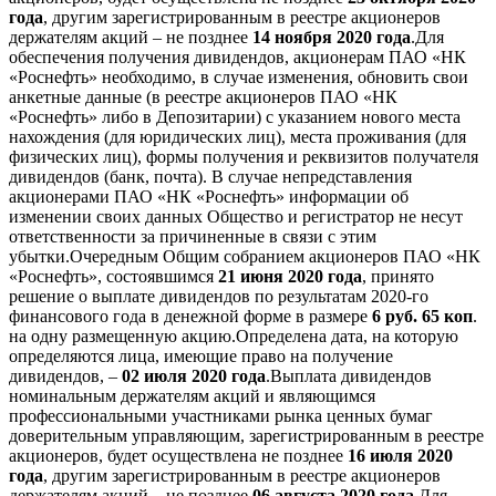
года
, другим зарегистрированным в реестре акционеров
держателям акций – не позднее
14 ноября 2020 года
.Для
обеспечения получения дивидендов, акционерам ПАО «НК
«Роснефть» необходимо, в случае изменения, обновить свои
анкетные данные (в реестре акционеров ПАО «НК
«Роснефть» либо в Депозитарии) с указанием нового места
нахождения (для юридических лиц), места проживания (для
физических лиц), формы получения и реквизитов получателя
дивидендов (банк, почта). В случае непредставления
акционерами ПАО «НК «Роснефть» информации об
изменении своих данных Общество и регистратор не несут
ответственности за причиненные в связи с этим
убытки.Очередным Общим собранием акционеров ПАО «НК
«Роснефть», состоявшимся
21 июня 2020 года
, принято
решение о выплате дивидендов по результатам 2020-го
финансового года в денежной форме в размере
6 руб. 65 коп
.
на одну размещенную акцию.Определена дата, на которую
определяются лица, имеющие право на получение
дивидендов, –
02 июля 2020 года
.Выплата дивидендов
номинальным держателям акций и являющимся
профессиональными участниками рынка ценных бумаг
доверительным управляющим, зарегистрированным в реестре
акционеров, будет осуществлена не позднее
16 июля 2020
года
, другим зарегистрированным в реестре акционеров
держателям акций – не позднее
06 августа 2020 года
.Для