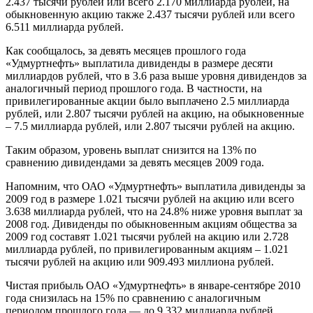
2.437 тысячи рублей или всего 2.170 миллиарда рублей, на
обыкновенную акцию также 2.437 тысячи рублей или всего
6.511 миллиарда рублей.
Как сообщалось, за девять месяцев прошлого года
«Удмуртнефть» выплатила дивиденды в размере десяти
миллиардов рублей, что в 3.6 раза выше уровня дивидендов за
аналогичный период прошлого года. В частности, на
привилегированные акции было выплачено 2.5 миллиарда
рублей, или 2.807 тысячи рублей на акцию, на обыкновенные
– 7.5 миллиарда рублей, или 2.807 тысячи рублей на акцию.
Таким образом, уровень выплат снизится на 13% по
сравнению дивидендами за девять месяцев 2009 года.
Напомним, что ОАО «Удмуртнефть» выплатила дивиденды за
2009 год в размере 1.021 тысячи рублей на акцию или всего
3.638 миллиарда рублей, что на 24.8% ниже уровня выплат за
2008 год. Дивиденды по обыкновенным акциям общества за
2009 год составят 1.021 тысячи рублей на акцию или 2.728
миллиарда рублей, по привилегированным акциям – 1.021
тысячи рублей на акцию или 909.493 миллиона рублей.
Чистая прибыль ОАО «Удмуртнефть» в январе-сентябре 2010
года снизилась на 15% по сравнению с аналогичным
периодом прошлого года — до 9.332 миллиарда рублей.