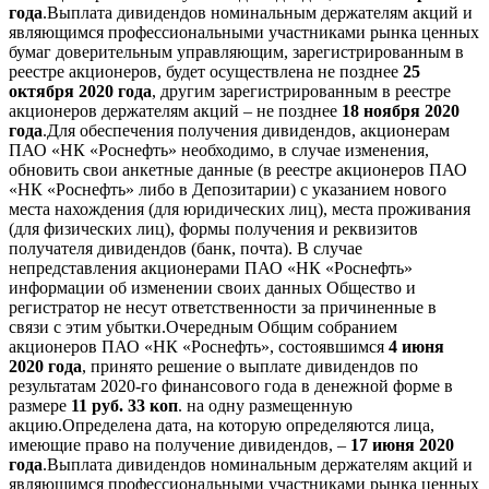
года
.Выплата дивидендов номинальным держателям акций и
являющимся профессиональными участниками рынка ценных
бумаг доверительным управляющим, зарегистрированным в
реестре акционеров, будет осуществлена не позднее
25
октября 2020 года
, другим зарегистрированным в реестре
акционеров держателям акций – не позднее
18 ноября 2020
года
.Для обеспечения получения дивидендов, акционерам
ПАО «НК «Роснефть» необходимо, в случае изменения,
обновить свои анкетные данные (в реестре акционеров ПАО
«НК «Роснефть» либо в Депозитарии) с указанием нового
места нахождения (для юридических лиц), места проживания
(для физических лиц), формы получения и реквизитов
получателя дивидендов (банк, почта). В случае
непредставления акционерами ПАО «НК «Роснефть»
информации об изменении своих данных Общество и
регистратор не несут ответственности за причиненные в
связи с этим убытки.Очередным Общим собранием
акционеров ПАО «НК «Роснефть», состоявшимся
4 июня
2020 года
, принято решение о выплате дивидендов по
результатам 2020-го финансового года в денежной форме в
размере
11 руб. 33 коп
. на одну размещенную
акцию.Определена дата, на которую определяются лица,
имеющие право на получение дивидендов, –
17 июня 2020
года
.Выплата дивидендов номинальным держателям акций и
являющимся профессиональными участниками рынка ценных