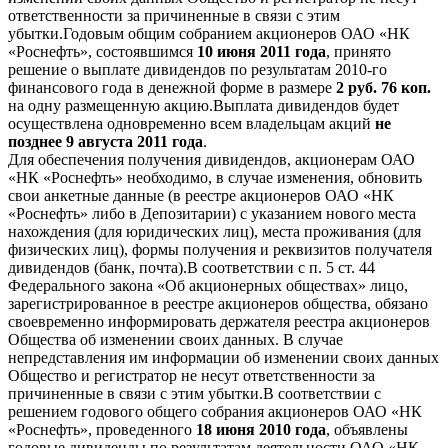
ответственности за причиненные в связи с этим
убытки.Годовым общим собранием акционеров ОАО «НК
«Роснефть», состоявшимся
10 июня 2011 года
, принято
решение о выплате дивидендов по результатам 2010-го
финансового года в денежной форме в размере
2 руб. 76 коп.
на одну размещенную акцию.Выплата дивидендов будет
осуществлена одновременно всем владельцам акций
не
позднее 9 августа 2011 года
.
Для обеспечения получения дивидендов, акционерам ОАО
«НК «Роснефть» необходимо, в случае изменения, обновить
свои анкетные данные (в реестре акционеров ОАО «НК
«Роснефть» либо в Депозитарии) с указанием нового места
нахождения (для юридических лиц), места проживания (для
физических лиц), формы получения и реквизитов получателя
дивидендов (банк, почта).В соответствии с п. 5 ст. 44
Федерального закона «Об акционерных обществах» лицо,
зарегистрированное в реестре акционеров общества, обязано
своевременно информировать держателя реестра акционеров
Общества об изменении своих данных. В случае
непредставления им информации об изменении своих данных
Общество и регистратор не несут ответственности за
причиненные в связи с этим убытки.В соответствии с
решением годового общего собрания акционеров ОАО «НК
«Роснефть», проведенного
18 июня 2010 года
, объявлены
годовые дивиденды по результатам деятельности ОАО «НК