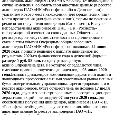
дивидендов, акционерам ПАО «НК «Роснефть» необходимо, в
случае изменения, обновить свои анкетные данные (в реестре
акционеров ПАО «НК «Роснефть» либо в Депозитарии) с
указанием нового места нахождения (для юридических лиц),
места проживания (для физических лиц), формы получения и
реквизитов получателя дивидендов (банк, почта). В случае
непредставления акционерами ПАО «НК «Роснефть»
информации об изменении своих данных Общество и
регистратор не несут ответственности за причиненные в
связи с этим убытки.Очередным общим собранием
акционеров ПАО «НК «Роснефть», состоявшимся
22 июня
2020 года
, принято решение о выплате дивидендов по
результатам 2020-го финансового года в денежной форме в
размере
5 руб. 98 коп.
на одну размещенную
акцию.Определена дата, на которую определяются лица,
имеющие право на получение дивидендов, –
03 июля 2020
года
.Выплата дивидендов номинальным держателям акций и
являющимся профессиональными участниками рынка ценных
бумаг доверительным управляющим, зарегистрированным в
реестре акционеров, будет осуществлена не позднее
17 июля
2020 года
, другим зарегистрированным в реестре акционеров
держателям акций – не позднее
07 августа 2020 года
.Для
обеспечения получения дивидендов, акционерам ПАО «НК
«Роснефть» необходимо, в случае изменения, обновить свои
анкетные данные (в реестре акционеров ПАО «НК