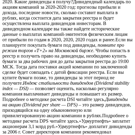
2020. Какие дивиденды я получу?Дивидендный календарь по
акциям компаний за 2020-2020 год: прогнозы прибыли и
дохода, последние новости, сколько составит выплата в
рублях, когда состоится дата закрытия реестра и будет
осуществлена выплата дивидендов инвесторам. В
дивидендном календаре вы также найдете исторические
данные о выплатах компаний-эмитентов физическим лицам
от прибыли по годам в 2020, 2020, 2020 годах и ранее.Если вы
планируете покупать бумаги под дивиденды,
помните про
режим торгов «Т+2» на Московской бирже
. Чтобы попасть в
реестр и получить право на дивиденды, необходимо купить
бумаги за два рабочих дня до даты закрытия реестра до 19:00
МСК. Тогда дата поставки акций компании по заключенной
сделке будет совпадать с датой фиксации реестра. Если вы
купите бумаги позже, то дивиденды за этот период не
получите.
Индекс стабильности дивидендов (Dividend stability
index — DSI) —
позволяет оценить, насколько регулярно
компания выплачивает дивиденды и повышает их размер.
Подробнее о методике расчета DSI читайте здесь.
Дивиденды
на акцию (Dividend per share — DPS)
– это размер дивидендов,
приходящийся на одну обыкновенную или
привилегированную акцию компании в рублях.Подробнее о
методике расчета DPS читайте здесь.»Удмуртнефть» заплатит
акционерам 3,1 млрд руб.»Удмуртнефть» доплатит дивиденды
за 2006 г. Совет директоров компании рекомендовал