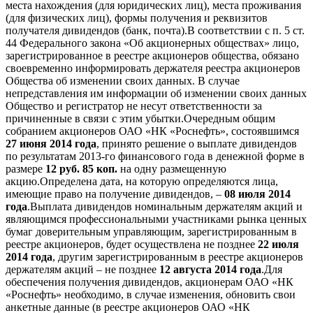
места нахождения (для юридических лиц), места проживания
(для физических лиц), формы получения и реквизитов
получателя дивидендов (банк, почта).В соответствии с п. 5 ст.
44 Федерального закона «Об акционерных обществах» лицо,
зарегистрированное в реестре акционеров общества, обязано
своевременно информировать держателя реестра акционеров
Общества об изменении своих данных. В случае
непредставления им информации об изменении своих данных
Общество и регистратор не несут ответственности за
причиненные в связи с этим убытки.Очередным общим
собранием акционеров ОАО «НК «Роснефть», состоявшимся
27 июня 2014 года
, принято решение о выплате дивидендов
по результатам 2013-го финансового года в денежной форме в
размере
12 руб. 85 коп.
на одну размещенную
акцию.Определена дата, на которую определяются лица,
имеющие право на получение дивидендов, –
08 июля 2014
года
.Выплата дивидендов номинальным держателям акций и
являющимся профессиональными участниками рынка ценных
бумаг доверительным управляющим, зарегистрированным в
реестре акционеров, будет осуществлена не позднее
22 июля
2014 года
, другим зарегистрированным в реестре акционеров
держателям акций – не позднее
12 августа 2014 года
.Для
обеспечения получения дивидендов, акционерам ОАО «НК
«Роснефть» необходимо, в случае изменения, обновить свои
анкетные данные (в реестре акционеров ОАО «НК