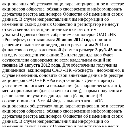
акционерных обществах» лицо, зарегистрированное в реестре
акционеров общества, обязано своевременно информировать
держателя реестра акционеров Общества об изменении своих
данных. В случае непредставления им информации об
изменении своих данных Общество и регистратор не несут
ответственности за причиненные в связи с этим
убытки.Годовым общим собранием акционеров ОАО «НК
«Роснефть», состоявшимся
20 июня 2012 года
, принято
решение о выплате дивидендов по результатам 2011-го
финансового года в денежной форме в размере
3 руб. 45 коп.
на одну размещенную акцию.Выплата дивидендов будет
осуществлена одновременно всем владельцам акций
не
позднее 19 августа 2012 года
. Для обеспечения получения
дивидендов, акционерам ОАО «НК «Роснефть» необходимо, в
случае изменения, обновить свои анкетные данные (в реестре
акционеров ОАО «НК «Роснефть» либо в Депозитарии) с
указанием нового места нахождения (для юридических лиц),
места проживания (для физических лиц), формы получения и
реквизитов получателя дивидендов (банк, почта).В
соответствии с п. 5 ст. 44 Федерального закона «Об
акционерных обществах» лицо, зарегистрированное в реестре
акционеров общества, обязано своевременно информировать
держателя реестра акционеров Общества об изменении своих
данных. В случае непредставления им информации об
изменении своих данных Общество и регистратор не несут