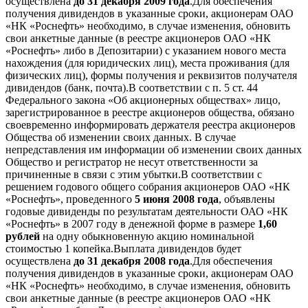
осуществлена
до 31 декабря 2009 года
.Для обеспечения
получения дивидендов в указанные сроки, акционерам ОАО
«НК «Роснефть» необходимо, в случае изменения, обновить
свои анкетные данные (в реестре акционеров ОАО «НК
«Роснефть» либо в Депозитарии) с указанием нового места
нахождения (для юридических лиц), места проживания (для
физических лиц), формы получения и реквизитов получателя
дивидендов (банк, почта).В соответствии с п. 5 ст. 44
Федерального закона «Об акционерных обществах» лицо,
зарегистрированное в реестре акционеров общества, обязано
своевременно информировать держателя реестра акционеров
Общества об изменении своих данных. В случае
непредставления им информации об изменении своих данных
Общество и регистратор не несут ответственности за
причиненные в связи с этим убытки.В соответствии с
решением годового общего собрания акционеров ОАО «НК
«Роснефть», проведенного
5 июня 2008 года
, объявлены
годовые дивиденды по результатам деятельности ОАО «НК
«Роснефть» в 2007 году в денежной форме в размере
1,60
рублей
на одну обыкновенную акцию номинальной
стоимостью 1 копейка.Выплата дивидендов будет
осуществлена
до 31 декабря 2008 года
.Для обеспечения
получения дивидендов в указанные сроки, акционерам ОАО
«НК «Роснефть» необходимо, в случае изменения, обновить
свои анкетные данные (в реестре акционеров ОАО «НК