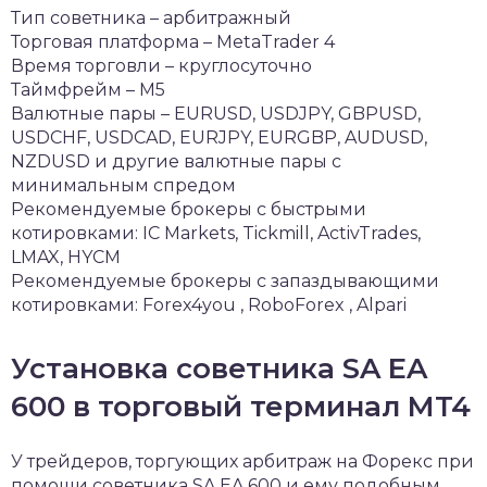
Тип советника – арбитражный
Торговая платформа – MetaTrader 4
Время торговли – круглосуточно
Таймфрейм – M5
Валютные пары – EURUSD, USDJPY, GBPUSD,
USDCHF, USDCAD, EURJPY, EURGBP, AUDUSD,
NZDUSD и другие валютные пары с
минимальным спредом
Рекомендуемые брокеры с быстрыми
котировками: IC Markets, Tickmill, ActivTrades,
LMAX, HYCM
Рекомендуемые брокеры с запаздывающими
котировками: Forex4you , RoboForex , Alpari
Установка советника SA EA
600 в торговый терминал MT4
У трейдеров, торгующих арбитраж на Форекс при
помощи советника SA EA 600 и ему подобным,