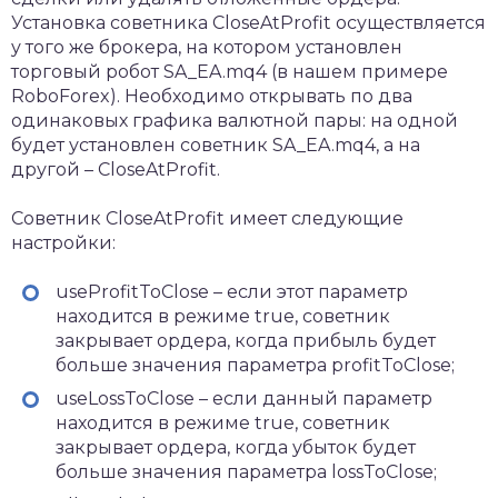
Установка советника CloseAtProfit осуществляется
у того же брокера, на котором установлен
торговый робот SA_EA.mq4 (в нашем примере
RoboForex). Необходимо открывать по два
одинаковых графика валютной пары: на одной
будет установлен советник SA_EA.mq4, а на
другой – CloseAtProfit.
Советник CloseAtProfit имеет следующие
настройки:
useProfitToClose – если этот параметр
находится в режиме true, советник
закрывает ордера, когда прибыль будет
больше значения параметра profitToClose;
useLossToClose – если данный параметр
находится в режиме true, советник
закрывает ордера, когда убыток будет
больше значения параметра lossToClose;