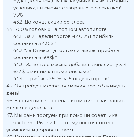
будет доступен для вас на уникальных выгодных
условиях, вы сможете забрать его со скидкой
75%
До конца акции осталось:
700% годовых на полном автопилоте
“За 2 недели торгов ЧИСТАЯ прибыль
составила 3 430$ ”
“За 1,5 месяца торговли, чистая прибыль
составила 6 600$ ”
“За четыре месяца добавил к миллиону 514
622 $ с минимальными рисками”
“Прибыль 250% за 5 недель торгов”
Он требует к себе внимания всего 5 минут в
день!
В советник встроена автоматическая защита
от слива депозита
Мы сами торгуем при помощи советника
Forex Trend River 2.1, поэтому постоянно его
улучшаем и дорабатываем