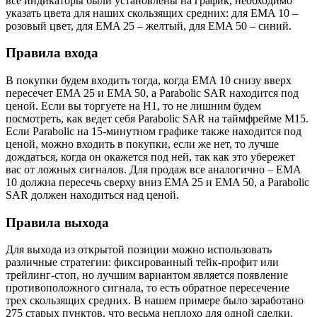
все индикаторы были установлены на график, необходимо
указать цвета для наших скользящих средних: для EMA 10 –
розовый цвет, для EMA 25 – желтый, для EMA 50 – синий.
Правила входа
В покупки будем входить тогда, когда EMA 10 снизу вверх
пересечет EMA 25 и EMA 50, а Parabolic SAR находится под
ценой. Если вы торгуете на H1, то не лишним будем
посмотреть, как ведет себя Parabolic SAR на таймфрейме M15.
Если Parabolic на 15-минутном графике также находится под
ценой, можно входить в покупки, если же нет, то лучше
дождаться, когда он окажется под ней, так как это убережет
вас от ложных сигналов. Для продаж все аналогично – EMA
10 должна пересечь сверху вниз EMA 25 и EMA 50, а Parabolic
SAR должен находиться над ценой.
Правила выхода
Для выхода из открытой позиции можно использовать
различные стратегии: фиксированный тейк-профит или
трейлинг-стоп, но лучшим вариантом является появление
противоположного сигнала, то есть обратное пересечение
трех скользящих средних. В нашем примере было заработано
275 старых пунктов, что весьма неплохо для одной сделки.