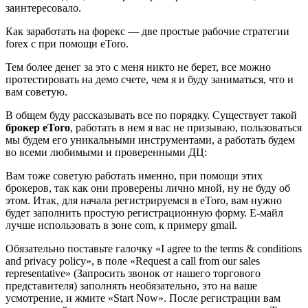
заинтересовало.
Как заработать на форекс — две простые рабочие стратегии
forex с при помощи eToro.
Тем более денег за это с меня никто не берет, все можно
протестировать на демо счете, чем я и буду заниматься, что и
вам советую.
В общем буду рассказывать все по порядку. Существует такой
брокер eToro
, работать в нем я вас не призываю, пользоваться
мы будем его уникальными инструментами, а работать будем
во всеми любимыми и проверенными ДЦ:
Вам тоже советую работать именно, при помощи этих
брокеров, так как они проверены лично мной, ну не буду об
этом. Итак, для начала регистрируемся в eToro, вам нужно
будет заполнить простую регистрационную форму. Е-майл
лучше использовать в зоне com, к примеру gmail.
Обязательно поставьте галочку «I agree to the terms & conditions
and privacy policy», в поле «Request a call from our sales
representative» (Запросить звонок от нашего торгового
представителя) заполнять необязательно, это на ваше
усмотрение, и жмите «Start Now». После регистрации вам