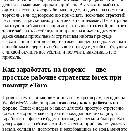
депозит и максимизировать прибыль. Вы можете выбрать
одну стратегию, которая больше подходит для вашего стиля
торговли, или одновременно применять несколько стратегий,
распределяя риски между торговыми системами. Несмотря на
высокую прибыльность описанных выше стратегий, не стоит
также забывать о соблюдении правил мани-менеджмента.
Даже самым прибыльным стратегиям иногда присуще
срабатывание стоп-лоссов, поэтому ваш депозит должен быть
способным выдержать небольшие просадки, чтобы в будущем
с лихвой окупить все убытки и получить максимальную
прибыль.
Как заработать на форекс — две
простые рабочие стратегии forex при
помощи eToro
Привет всем начинающим и опытным трейдерам, сегодня на
WebMasterMaksim.ru продолжаю
тему как заработать на
форекс
. Совсем недавно нашел для себя простую стратегию
forex с которой может справится каждый начинающий
,
и
заработок на форексе будет происходить легко и быстро. Как
утверждает разработчик этой стратегии, прибыль получается
весьма солидная, посмотрев и разобравшись во всем, меня это