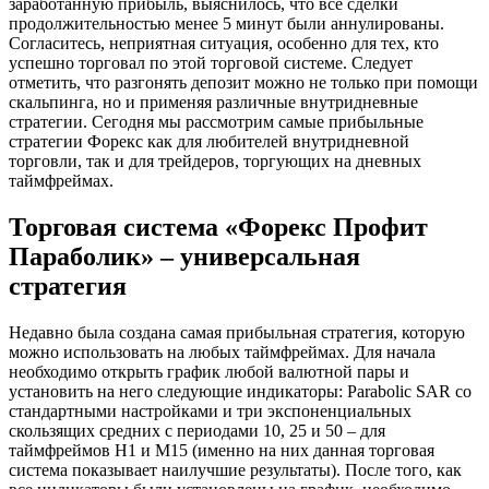
заработанную прибыль, выяснилось, что все сделки
продолжительностью менее 5 минут были аннулированы.
Согласитесь, неприятная ситуация, особенно для тех, кто
успешно торговал по этой торговой системе. Следует
отметить, что разгонять депозит можно не только при помощи
скальпинга, но и применяя различные внутридневные
стратегии. Сегодня мы рассмотрим самые прибыльные
стратегии Форекс как для любителей внутридневной
торговли, так и для трейдеров, торгующих на дневных
таймфреймах.
Торговая система «Форекс Профит
Параболик» – универсальная
стратегия
Недавно была создана самая прибыльная стратегия, которую
можно использовать на любых таймфреймах. Для начала
необходимо открыть график любой валютной пары и
установить на него следующие индикаторы: Parabolic SAR со
стандартными настройками и три экспоненциальных
скользящих средних с периодами 10, 25 и 50 – для
таймфреймов H1 и M15 (именно на них данная торговая
система показывает наилучшие результаты). После того, как