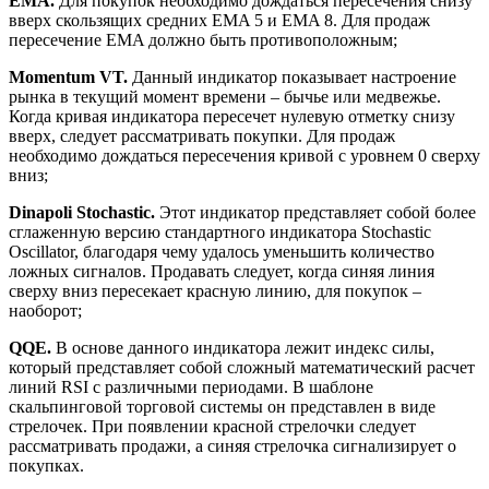
EMA.
Для покупок необходимо дождаться пересечения снизу
вверх скользящих средних EMA 5 и EMA 8. Для продаж
пересечение EMA должно быть противоположным;
Momentum VT.
Данный индикатор показывает настроение
рынка в текущий момент времени – бычье или медвежье.
Когда кривая индикатора пересечет нулевую отметку снизу
вверх, следует рассматривать покупки. Для продаж
необходимо дождаться пересечения кривой с уровнем 0 сверху
вниз;
Dinapoli Stochastic.
Этот индикатор представляет собой более
сглаженную версию стандартного индикатора Stochastic
Oscillator, благодаря чему удалось уменьшить количество
ложных сигналов. Продавать следует, когда синяя линия
сверху вниз пересекает красную линию, для покупок –
наоборот;
QQE.
В основе данного индикатора лежит индекс силы,
который представляет собой сложный математический расчет
линий RSI с различными периодами. В шаблоне
скальпинговой торговой системы он представлен в виде
стрелочек. При появлении красной стрелочки следует
рассматривать продажи, а синяя стрелочка сигнализирует о
покупках.