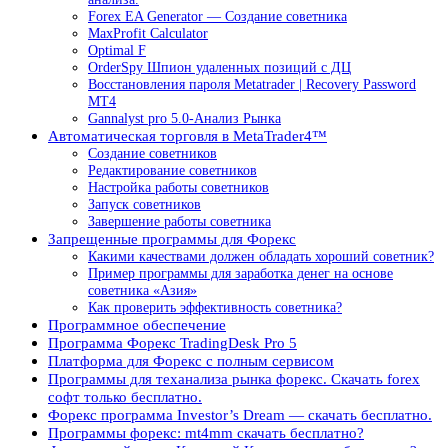
Forex EA Generator — Создание советника
MaxProfit Calculator
Optimal F
OrderSpy Шпион удаленных позиций с ДЦ
Восстановления пароля Metatrader | Recovery Password
MT4
Gannalyst pro 5.0-Анализ Рынка
Автоматическая торговля в MetaTrader4™
Создание советников
Редактирование советников
Настройка работы советников
Запуск советников
Завершение работы советника
Запрещенные программы для Форекс
Какими качествами должен обладать хороший советник?
Пример программы для заработка денег на основе
советника «Азия»
Как проверить эффективность советника?
Программное обеспечение
Программа Форекс TradingDesk Pro 5
Платформа для Форекс с полным сервисом
Программы для теханализа рынка форекс. Скачать forex
софт только бесплатно.
Форекс программа Investor’s Dream — скачать бесплатно.
Программы форекс: mt4mm скачать бесплатно?