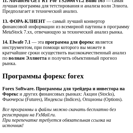
11. Advanced GET RT For TS2000i v1.2 Build 165
— самая
лучшая программа для тетстирования и анализа волн Элиота.
Предполагает и технический анализ.
13. ФОРА-КЛИЕНТ
— самый лучший конвертор
финансовой информации из всемирной паутины в программу
MetaStock 7.xx, отвечающую за технический анализ рынка.
14. Elwafe 7.1
— эта
программа для форекс
является
инструментом, при помощи которого вы можете в
кратчайшие сроки осуществить высококачественный анализ
по
волнам Эллиотта
и получить объективный прогноз
рынка.
Программы форекс forex
Forex Software. Программы для трейдера и инвестора на
Форекс
и других финансовых рынках: Акции (Stocks),
Фьючерсы (Futures), Индексы (Indices), Опционы (Options).
Все программы и файлы можно скачать бесплатно без
регистрации на FxMail.ru.
При перепечатке требуется обязательная ссылка на
источник!