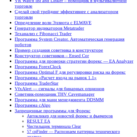
VR Watch list and Linker – помощник в мультивалютной
торговле
Сделай свой трейдинг эффективнее с анализатором
торговли
Определение волн Эллиота с ELWAVE
Генератор индикаторов Metatrader
Теханализ с Fibonacci Trader
Программа System Creator. Автоматическая генерация
роботов
Пример создания советника в конструкторе
Конструктор советников – Ensed Cor
Программа для проверки стратегии форекс — EA Analyzer
Программа ForexClock
Программа Optimal F для регулировки риска на форекс
Программа «Расчет входа на рынок 1.1»
Программа TraderStar
VfxAlert — сигналы для бинарных опционов
Советник-помощник THV Cavemanager
Программа для мани менеджмента DDSMM
Программа cAlgo
Запрещенные программы для Форекс
Автокликер для новостей форекс и фьючерсов
RESULT EA
Чистильщик терминала Clear
57 cpFinder — Распознаем паттерны технического
анализа.