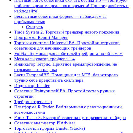
Платные Forex советники скачать бесплатно — тестирую
роботов в режиме реального времени! Присоединяйтесь и
наблюдайте!
Бесплатные советники форекс — наблюдаем за
прибыльностью
Смотреть
Trade System 2. Торговый тренажер нового поколения
Программа Report Manager
Торговая система Universal EA. Простой конструктор
советников для начинающих трейдеров
VolFix. Терминал для любителей трейдинга по объемам
Мега калькулятор трейдера 1.4
Индикатор Тетрис. Приятное времяпровождение, не
отрываясь от графика
Lacus TstopandBE. Помощник для МТ5, без которого
трудно себе представить скальпера
Индикатор Insider
Советник Trainyourself EA. Простой тестер ручных
стратегий
Трейдинг тренажер
Платформа R Trader. Веб терминал с революционными
возможностями
Forex Tester 3. Быстрый старт на пути развития трейдера
Советник анализатор PIAdviser
Торговая платформа Umstel (Stocks)