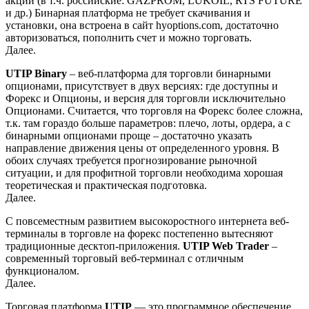
акции (в т.ч. российские: GAZPROM, LUKOIL, RTS FUTURE
и др.) Бинарная платформа не требует скачивания и
установки, она встроена в сайт hyoptions.com, достаточно
авторизоваться, пополнить счет и можно торговать.
Далее.
UTIP Binary
– веб-платформа для торговли бинарными
опционами, присутствует в двух версиях: где доступны и
Форекс и Опционы, и версия для торговли исключительно
Опционами. Считается, что торговля на Форекс более сложна,
т.к. там гораздо больше параметров: плечо, лоты, ордера, а с
бинарными опционами проще – достаточно указать
направление движения цены от определенного уровня. В
обоих случаях требуется прогнозирование рыночной
ситуации, и для профитной торговли необходима хорошая
теоретическая и практическая подготовка.
Далее.
С повсеместным развитием высокоростного интернета веб-
терминалы в торговле на форекс постепенно вытесняют
традиционные десктоп-приложения.
UTIP Web Trader
–
современный торговый веб-терминал с отличным
функционалом.
Далее.
Торговая платформа
UTIP
— это программное обеспечение