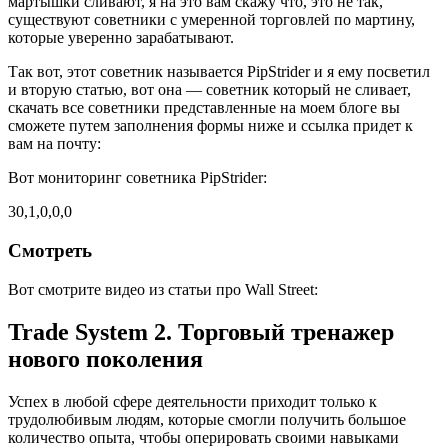
мартышки сливают, я на это вам скажу что, это не так,
существуют советники с умеренной торговлей по мартину,
которые уверенно зарабатывают.
Так вот, этот советник называется PipStrider и я ему посветил
и вторую статью, вот она — советник который не сливает,
скачать все советники представленные на моем блоге вы
сможете путем заполнения формы ниже и ссылка придет к
вам на почту:
Вот мониторинг советника PipStrider:
30,1,0,0,0
Смотреть
Вот смотрите видео из статьи про Wall Street:
Trade System 2. Торговый тренажер
нового поколения
Успех в любой сфере деятельности приходит только к
трудолюбивым людям, которые смогли получить большое
количество опыта, чтобы оперировать своими навыками