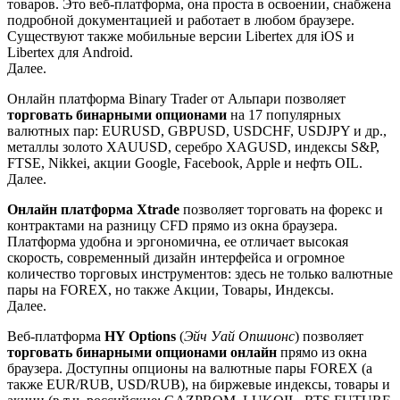
товаров. Это веб-платформа, она проста в освоении, снабжена
подробной документацией и работает в любом браузере.
Существуют также мобильные версии Libertex для iOS и
Libertex для Android.
Далее.
Онлайн платформа Binary Trader от Альпари позволяет
торговать бинарными опционами
на 17 популярных
валютных пар: EURUSD, GBPUSD, USDCHF, USDJPY и др.,
металлы золото XAUUSD, серебро XAGUSD, индексы S&P,
FTSE, Nikkei, акции Google, Facebook, Apple и нефть OIL.
Далее.
Онлайн платформа Xtrade
позволяет торговать на форекс и
контрактами на разницу CFD прямо из окна браузера.
Платформа удобна и эргономична, ее отличает высокая
скорость, современный дизайн интерфейса и огромное
количество торговых инструментов: здесь не только валютные
пары на FOREX, но также Акции, Товары, Индексы.
Далее.
Веб-платформа
HY Options
(
Эйч Уай Опшионс
) позволяет
торговать бинарными опционами онлайн
прямо из окна
браузера. Доступны опционы на валютные пары FOREX (а
также EUR/RUB, USD/RUB), на биржевые индексы, товары и