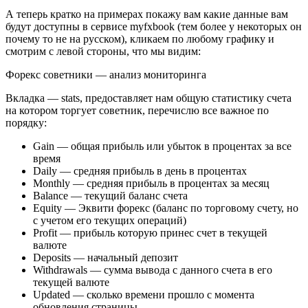
А теперь кратко на примерах покажу вам какие данные вам
будут доступны в сервисе myfxbook (тем более у некоторых он
почему то не на русском), кликаем по любому графику и
смотрим с левой стороны, что мы видим:
Форекс советники — анализ мониторинга
Вкладка — stats, предоставляет нам общую статистику счета
на котором торгует советник, перечислю все важное по
порядку:
Gain — общая прибыль или убыток в процентах за все
время
Daily — средняя прибыль в день в процентах
Monthly — средняя прибыль в процентах за месяц
Balance — текущий баланс счета
Equity — Эквити форекс (баланс по торговому счету, но
с учетом его текущих операций)
Profit — прибыль которую принес счет в текущей
валюте
Deposits — начальный депозит
Withdrawals — сумма вывода с данного счета в его
текущей валюте
Updated — сколько времени прошло с момента
обновления страницы