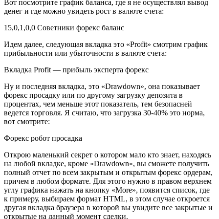
Вот посмотрите график баланса, где я не осуществлял вывод
денег и где можно увидеть рост в валюте счета:
15,0,1,0,0 Советники форекс баланс
Идем далее, следующая вкладка это «Profit» смотрим график
прибыльности или убыточности в валюте счета:
Вкладка Profit — прибыль эксперта форекс
Ну и последняя вкладка, это «Drawdown», она показывает
форекс просадку или по другому загрузку депозита в
процентах, чем меньше этот показатель, тем безопасней
ведется торговля. Я считаю, что загрузка 30-40% это норма,
вот смотрите:
Форекс робот просадка
Открою маленький секрет о котором мало кто знает, находясь
на любой вкладке, кроме «Drawdown», вы сможете получить
полный отчет по всем закрытым и открытым форекс ордерам,
причем в любом формате. Для этого нужно в правом верхнем
углу графика нажать на кнопку «More», появится список, где
к примеру, выбираем формат HTML, в этом случае откроется
другая вкладка браузера в которой вы увидите все закрытые и
открытые на данный момент сделки.