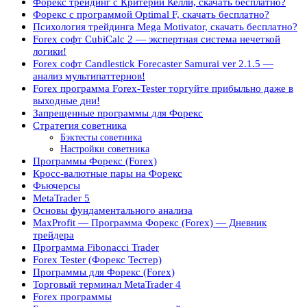
Форекс трейдинг с Критерий Келли, скачать бесплатно?
Форекс с программой Optimal F, скачать бесплатно?
Психология трейдинга Mega Motivator, скачать бесплатно?
Forex софт CubiCalc 2 — экспертная система нечеткой
логики!
Forex софт Candlestick Forecaster Samurai ver 2.1.5 —
анализ мультипаттернов!
Forex программа Forex-Tester торгуйте прибыльно даже в
выходные дни!
Запрещенные программы для Форекс
Стратегия советника
Бэктесты советника
Настройки советника
Программы Форекс (Forex)
Кросс-валютные пары на Форекс
Фьючерсы
MetaTrader 5
Основы фундаментального анализа
MaxProfit — Программа Форекс (Forex) — Дневник
трейдера
Программа Fibonacci Trader
Forex Tester (Форекс Тестер)
Программы для Форекс (Forex)
Торговый терминал MetaTrader 4
Forex программы