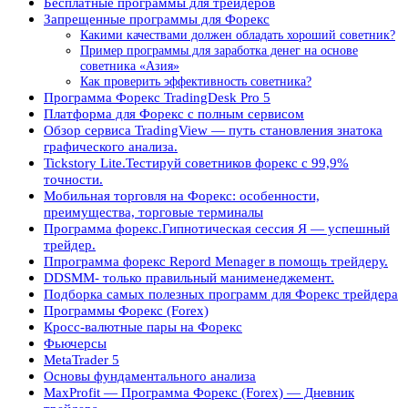
Бесплатные программы для трейдеров
Запрещенные программы для Форекс
Какими качествами должен обладать хороший советник?
Пример программы для заработка денег на основе
советника «Азия»
Как проверить эффективность советника?
Программа Форекс TradingDesk Pro 5
Платформа для Форекс с полным сервисом
Обзор сервиса TradingView — путь становления знатока
графического анализа.
Tickstory Lite.Тестируй советников форекс с 99,9%
точности.
Мобильная торговля на Форекс: особенности,
преимущества, торговые терминалы
Программа форекс.Гипнотическая сессия Я — успешный
трейдер.
Ппрограмма форекс Repord Menager в помощь трейдеру.
DDSMM- только правильный манименеджемент.
Подборка самых полезных программ для Форекс трейдера
Программы Форекс (Forex)
Кросс-валютные пары на Форекс
Фьючерсы
MetaTrader 5
Основы фундаментального анализа
MaxProfit — Программа Форекс (Forex) — Дневник