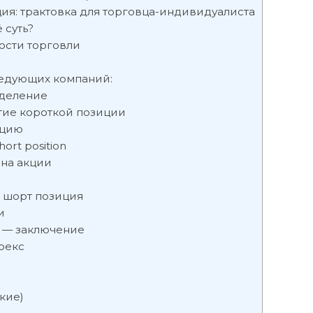
ия: трактовка для торговца-индивидуалиста
 суть?
ости торговли
следующих компаний:
еделение
тие короткой позиции
ицию
ort position
 на акции
 шорт позиция
и
у — заключение
рекс
кие)