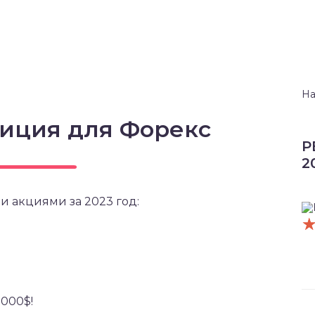
На
зиция для Форекс
Р
2
и акциями за 2023 год:
5000$!