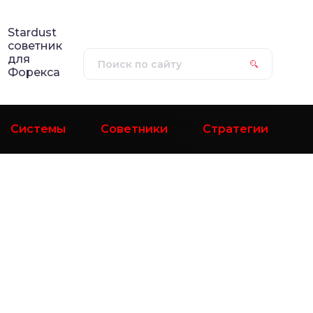
Stardust
советник
для
Форекса
Системы
Советники
Стратегии