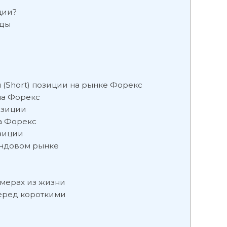
ции?
иды
я (Short) позиции на рынке Форекс
на Форекс
озиции
а Форекс
зиции
ондовом рынке
имерах из жизни
еред короткими