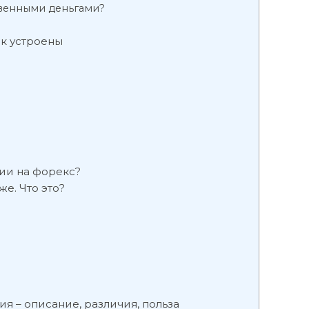
твенными деньгами?
ак устроены
ции на форекс?
е. Что это?
я – описание, различия, польза