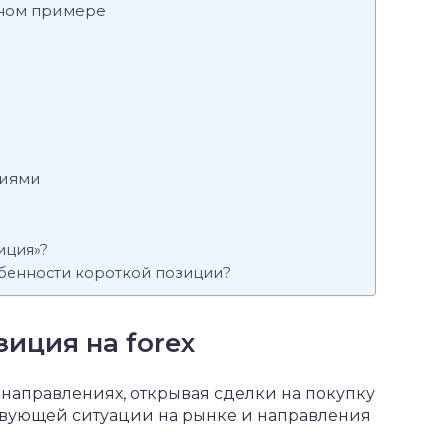
ьном примере
циями
иция»?
обенности короткой позиции?
иция на forex
 направлениях, открывая сделки на покупку
ствующей ситуации на рынке и направления