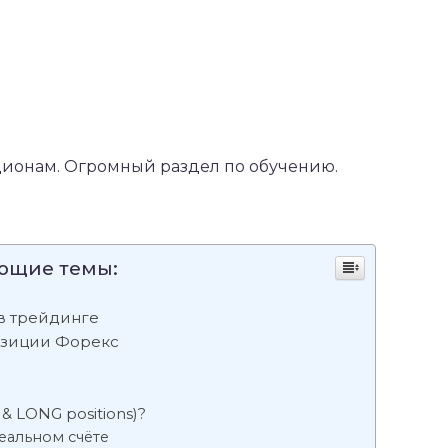
ионам. Огромный раздел по обучению.
ующие темы:
 в трейдинге
озиции Форекс
 LONG positions)?
реальном счёте