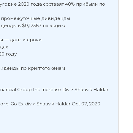
угодие 2020 года составят 40% прибыли по
ят промежуточные дивиденды
енды в $0,12367 на акцию
ы — даты и сроки
одах
20 году
виденды по криптотокенам
nancial Group Inc Increase Div > Shauvik Haldar
Corp. Go Ex-div > Shauvik Haldar Oct 07, 2020