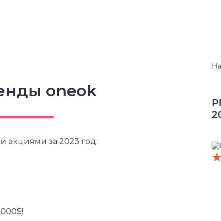
На
енды oneok
Р
2
и акциями за 2023 год:
5000$!