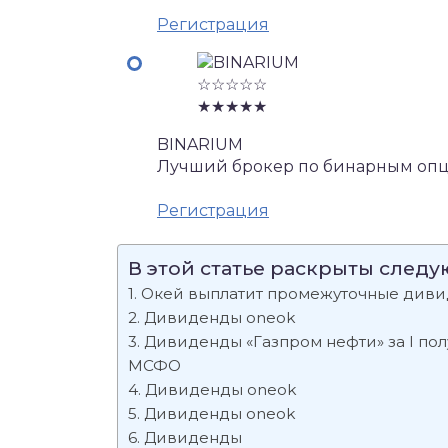
Регистрация
☆☆☆☆☆
★★★★★
BINARIUM
Лучший брокер по бинарным опц
Регистрация
В этой статье раскрыты след
Окей выплатит промежуточные дивид
Дивиденды oneok
Дивиденды «Газпром нефти» за I пол
МСФО
Дивиденды oneok
Дивиденды oneok
Дивиденды