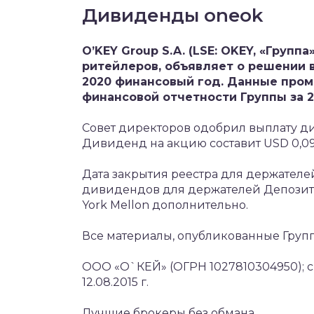
Дивиденды oneok
O’KEY Group S.A. (LSE: OKEY, «Групп
ритейлеров, объявляет о решении
2020 финансовый год. Данные про
финансовой отчетности Группы за 
Совет директоров одобрил выплату ди
Дивиденд на акцию составит USD 0,09
Дата закрытия реестра для держателе
дивидендов для держателей Депозита
York Mellon дополнительно.
Все материалы, опубликованные Группо
ООО «О`КЕЙ» (ОГРН 1027810304950); сро
12.08.2015 г.
Лучшие брокеры без обмана