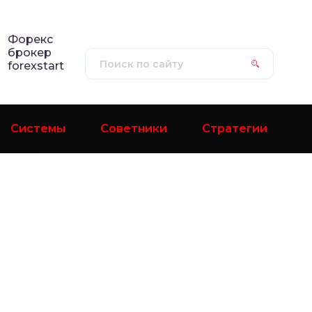
Форекс
брокер
forexstart
Системы
Советники
Стратегии