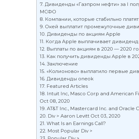
Дивиденды «Газпром нефти» за I пол
МСФО
Компании, которые стабильно плат
Окей выплатит промежуточные дивид
Дивиденды по акциям Apple
Когда Apple выплачивает дивиденд
Выплаты по акциям в 2020 — 2020 г
Как получить дивиденды Apple в 20
Заключение
«Колионово» выплатило первые ди
Дивиденды oneok
Featured Articles
Intuit Inc, Masco Corp and American Fi
Oct 08, 2020
AT&T Inc., Mastercard Inc. and Oracle 
Div > Aaron Levitt Oct 03, 2020
What Is an Earnings Call?
Most Popular Div >
Popular Div >