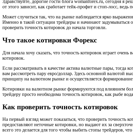
Здравствуйте, дорогие гости блога womanforex.ru, сегодня я ре
от этого зависит, как сработает тейк-профит и стоп-лосс, ведь 
Может случиться так, что на рынке наблюдается ярко выраженн
Именно в такой ситуации трейдеры и начинают задумываться о 
проверить точность котировок до начала торговли.
Что такое котировки Форекс
Для начала хочу сказать, что точность котировок играет очень 
котировок.
Если рассматривать в качестве актива валютные пары, тогда к
вам рассмотреть пару евро/доллар. Здесь основной валютой выс
принципу на валютном рынке и осуществляется формирование в
Котировки на валютном рынке формируются под влиянием больш
трейдеру просто необходима точность котировок, как рыбе вода
Как проверить точность котировок
На первый взгляд может показаться, что проверить точность ко
предоставляют неточные котировки, но выдают их за сверхточн
всего это делается для того чтобы выбить стопы трейдеров, ч