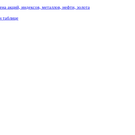
на акций, индексов, металлов, нефти, золота
и таблице