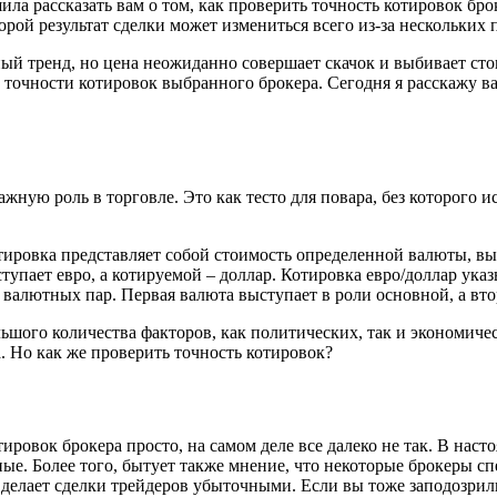
шила рассказать вам о том, как проверить точность котировок бр
порой результат сделки может измениться всего из-за нескольких 
ый тренд, но цена неожиданно совершает скачок и выбивает стоп
точности котировок выбранного брокера. Сегодня я расскажу ва
важную роль в торговле. Это как тесто для повара, без которого
отировка представляет собой стоимость определенной валюты, в
тупает евро, а котируемой – доллар. Котировка евро/доллар ука
алютных пар. Первая валюта выступает в роли основной, а вто
ого количества факторов, как политических, так и экономичес
. Но как же проверить точность котировок?
тировок брокера просто, на самом деле все далеко не так. В нас
ые. Более того, бытует также мнение, что некоторые брокеры с
то делает сделки трейдеров убыточными. Если вы тоже заподозри