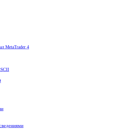
л MetaTrader 4
SCII
O
ни
 сведениями