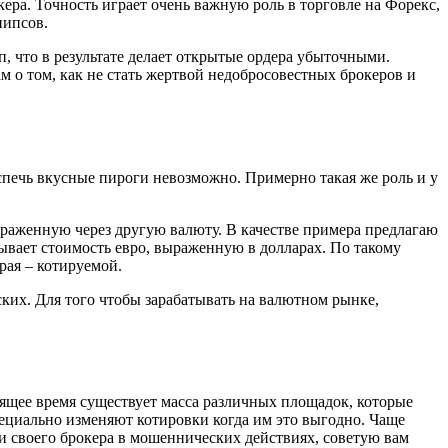
окера. Точность играет очень важную роль в торговле на Форекс,
пипсов.
, что в результате делает открытые ордера убыточными.
м о том, как не стать жертвой недобросовестных брокеров и
 испечь вкусные пироги невозможно. Примерно такая же роль и у
ыраженную через другую валюту. В качестве примера предлагаю
зывает стоимость евро, выраженную в долларах. По такому
рая – котируемой.
ких. Для того чтобы зарабатывать на валютном рынке,
тоящее время существует масса различных площадок, которые
пециально изменяют котировки когда им это выгодно. Чаще
ли своего брокера в мошеннических действиях, советую вам