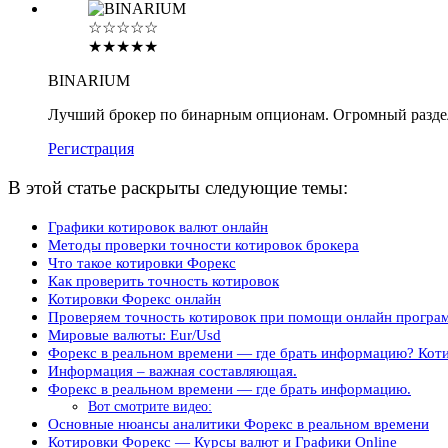
☆☆☆☆☆
★★★★★
BINARIUM
Лучший брокер по бинарным опционам. Огромный разде
Регистрация
В этой статье раскрыты следующие темы:
Графики котировок валют онлайн
Методы проверки точности котировок брокера
Что такое котировки Форекс
Как проверить точность котировок
Котировки Форекс онлайн
Проверяем точность котировок при помощи онлайн програ
Мировые валюты: Eur/Usd
Форекс в реальном времени — где брать информацию? Коти
Информация – важная составляющая.
Форекс в реальном времени — где брать информацию.
Вот смотрите видео:
Основные нюансы аналитики Форекс в реальном времени
Котировки Форекс — Курсы валют и Графики Online