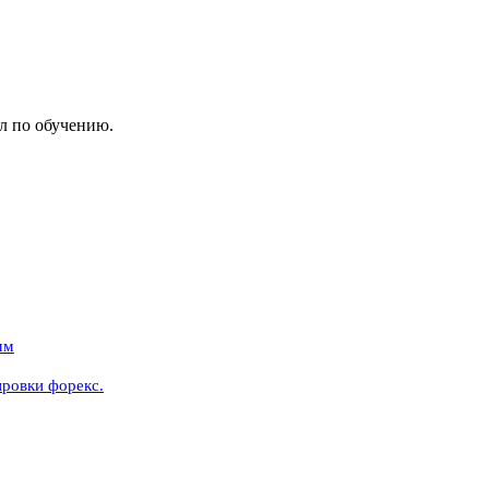
л по обучению.
мм
ровки форекс.