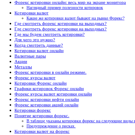
Форекс котировки онлайн: весь мир на экране монитора
Наглядный пример полезности котировок
Котировки валют
Какие же котировки валют бывают на рынке Форекс?
Где смотреть форекс котировки на выходных?
Где смотреть форекс котировки на выходных?
Где мы будем смотреть котировки?
Для чего это нужно?
Когда смотреть данные?
Котировки валют онлайн
Валютные пары
Акции
Металлы
Форекс котировки в онлайн режиме.
Форекс курсы валют
Котировки Форекс онлайн
Графики котировок Форекс онлайн
Форекс курсы валют котировки онлайн
Форекс котировки нефти онлайн
Форекс котировки акций онлайн
Котировки форекс
Понятие котировки форекс.
В таблице указаны котировки форекс на следующие виды 
Предупреждение о рисках.
Котировки валют на форекс