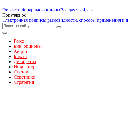
Форекс и бинарные опционы
Всё для трейдера
Популярное
Электронная подпись: разновидности, способы применения и 
Forex
Бин. опционы
Акции
Биржи
Дивиденты
Индикаторы
Системы
Советники
Стратегии