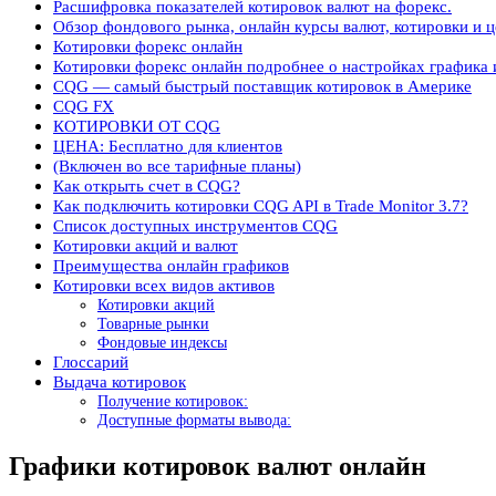
Расшифровка показателей котировок валют на форекс.
Обзор фондового рынка, онлайн курсы валют, котировки и це
Котировки форекс онлайн
Котировки форекс онлайн подробнее о настройках графика 
CQG — самый быстрый поставщик котировок в Америке
CQG FX
КОТИРОВКИ ОТ CQG
ЦЕНА: Бесплатно для клиентов
(Включен во все тарифные планы)
Как открыть счет в CQG?
Как подключить котировки CQG API в Trade Monitor 3.7?
Список доступных инструментов CQG
Котировки акций и валют
Преимущества онлайн графиков
Котировки всех видов активов
Котировки акций
Товарные рынки
Фондовые индексы
Глоссарий
Выдача котировок
Получение котировок:
Доступные форматы вывода:
Графики котировок валют онлайн