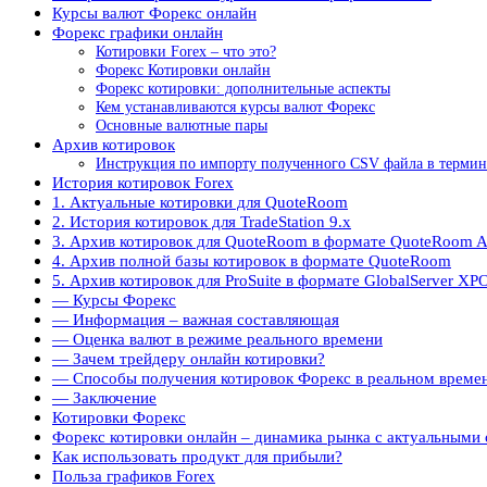
Курсы валют Форекс онлайн
Форекс графики онлайн
Котировки Forex – что это?
Форекс Котировки онлайн
Форекс котировки: дополнительные аспекты
Кем устанавливаются курсы валют Форекс
Основные валютные пары
Архив котировок
Инструкция по импорту полученного CSV файла в термина
История котировок Forex
1. Актуальные котировки для QuoteRoom
2. История котировок для TradeStation 9.х
3. Архив котировок для QuoteRoom в формате QuoteRoom A
4. Архив полной базы котировок в формате QuoteRoom
5. Архив котировок для ProSuite в формате GlobalServer XP
— Курсы Форекс
— Информация – важная составляющая
— Оценка валют в режиме реального времени
— Зачем трейдеру онлайн котировки?
— Способы получения котировок Форекс в реальном време
— Заключение
Котировки Форекс
Форекс котировки онлайн – динамика рынка с актуальными
Как использовать продукт для прибыли?
Польза графиков Forex