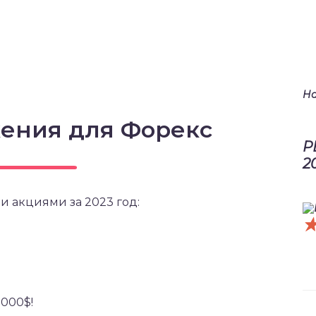
На
ения для Форекс
Р
2
и акциями за 2023 год:
5000$!