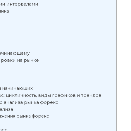
ыми интервалами
ынка
начинающему
ировки на рынке
ля начинающих
с: цикличность, виды графиков и трендов
о анализа рынка форекс
ализа
ижения рынка форекс
рес