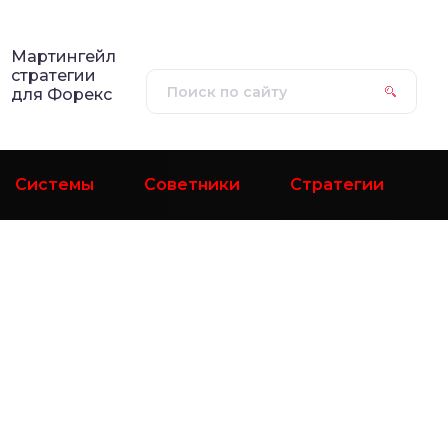
Мартингейл
стратегии
для Форекс
Системы
Советники
Стратегии