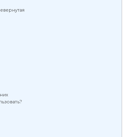
ревернутая
них
льзовать?