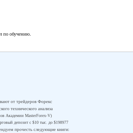
л по обучению.
рывают от трейдеров Форекс
ского технического анализа
лов Академии MasterForex-V)
говый депозит с $10 тыс. до $198977
мендуем прочесть следующие книги: