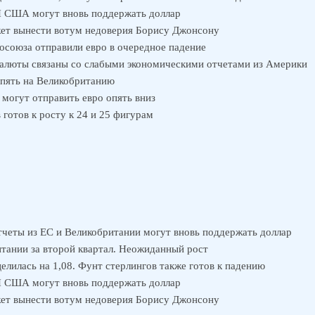
П США могут вновь поддержать доллар
ет вынести вотум недоверия Борису Джонсону
осоюза отправили евро в очередное падение
алюты связаны со слабыми экономическими отчетами из Америки
опять на Великобританию
 могут отправить евро опять вниз
готов к росту к 24 и 25 фигурам
четы из ЕС и Великобритании могут вновь поддержать доллар
тании за второй квартал. Неожиданный рост
лилась на 1,08. Фунт стерлингов также готов к падению
П США могут вновь поддержать доллар
ет вынести вотум недоверия Борису Джонсону