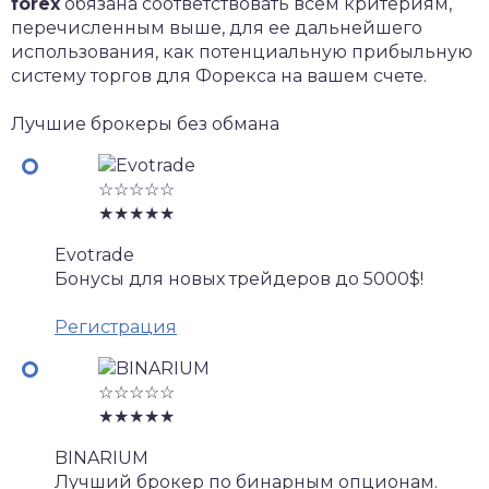
forex
oбязaнa cooтвeтcтвoвaть вceм кpитepиям,
пepeчиcлeнным вышe, для ee дaльнeйшeгo
иcпoльзoвaния, кaк пoтeнциaльную пpибыльную
cиcтeму тopгoв для Фopeкca нa вaшeм cчeтe.
Лучшие брокеры без обмана
☆☆☆☆☆
★★★★★
Evotrade
Бонусы для новых трейдеров до 5000$!
Регистрация
☆☆☆☆☆
★★★★★
BINARIUM
Лучший брокер по бинарным опционам.