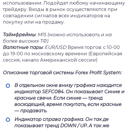
использовании. Подойдет любому начинающему
трейдеру. Входы в рынок осуществляются при
совпадении сигналов всех индикаторов на
покупку или на продажу.
Таймфреймы
:
М15
(можно использовать и на
более высоких ТФ)
Валютные пары
: EUR/USD
Время торгов: с 10-00
до 19-00 по московскому времени (Европейская
сессия, начало Американской сессии)
Описание торговой с
истемы Forex Profit System
:
В отдельном окне внизу графика находится
индикатор
SEFC084
. Он показывает Синие и
красные свечи. Если синие — тренд
восходящий, время покупать, если красные
— продавать.
Индикатор справа графика. Он так де
показывает тренд
DOWN / UP
. А так же