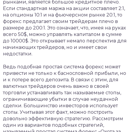
рынками, является большое кредитное плечо.
Если стандартная маржа на акции составляет 2:1,
на опционы 10:1 и на фьючерсном рынке 20:1, то
форекс предлагает своим трейдерам плечо в
размере до 200:1. Это означает, что, имея на руках
всего 50$, можно управлять капиталом в сумме
до 10000$. Это открывает немало перспектив для
начинающих трейдеров, но и имеет свои
недостатки.
Ведь подобная простая система форекс может
привести не только к баснословной прибыли, но
и к потере всего депозита. В связи с этим, для
валютных трейдеров очень важно в своей
торговли устанавливать так называемые стопы,
ограничивающие убытки в случае неудачной
сделки. Большинство инвесторов использует
стопы. Учитывая этот факт, можно построить
довольно эффективную стратегию. Рассмотрим
один из вариантов подобных стратегий,
называемый простая система форекс «Охота за