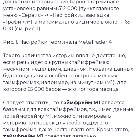
доступных исторических баров в терминале
установлено равным 512 000 (пункт главного
меню «Сервис» -> «Настройки», закладка
«Графики»), а максимально видимое в окне — 65
000 (см. рис. 1).
Рис. 1. Настройки терминала MetaTrader 4.
Такого количества истории вполне достаточно,
если речь идет о крупных таймфреймах:
месячном, недельном, дневном. Нехватка данных
будет ощущаться особенно остро на мелких
таймфреймах, например, на минутном (М1), для
которого 65 000 баров — это полтора месяца.
Следует отметить, что
таймфрейм М1
является
базовым для всех таймфреймов, т.к., имея данные
по таймфрейму М1, можно синтезировать
историю котировок для любого другого
таймфрейма, даже нестандартного. Кроме этого,
таймфрейм М1
позволяет детально