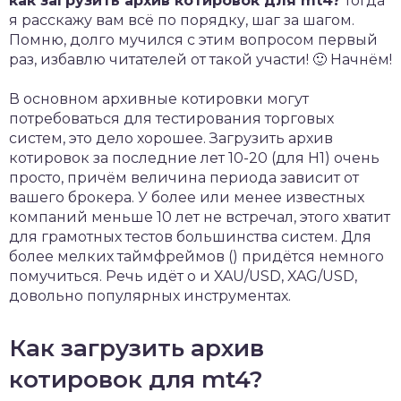
как загрузить архив котировок для mt4?
Тогда
я расскажу вам всё по порядку, шаг за шагом.
Помню, долго мучился с этим вопросом первый
раз, избавлю читателей от такой участи! 🙂 Начнём!
В основном архивные котировки могут
потребоваться для тестирования торговых
систем, это дело хорошее. Загрузить архив
котировок за последние лет 10-20 (для H1) очень
просто, причём величина периода зависит от
вашего брокера. У более или менее известных
компаний меньше 10 лет не встречал, этого хватит
для грамотных тестов большинства систем. Для
более мелких таймфреймов () придётся немного
помучиться. Речь идёт о и XAU/USD, XAG/USD,
довольно популярных инструментах.
Как загрузить архив
котировок для mt4?