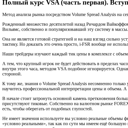
Полный курс VSA (часть первая). Вступ
Метод анализа рынка посредством Volume Spread Analysis на 
Рожденный множество десятилетий назад Ричардом Вайкоффом,
Вильямс, собственно и популяризовавший эту систему в массы
Она не является готовой стратегией и на наш взгляд сильно ус
тактику. Но доказать это очень просто, i-FSR вообще не испол
Наши трейдеры изучают каждый тик цены в комплексе с объема
А тем, что крупный игрок не будет действовать в пределах час
внутри этого часа, методом VSA подобное игнорируется. Одна
стороной.
К тому же, знания о Volume Spread Analysis несомненно тольк
научитесь профессиональной интерпретации цены и объема. А э
В начале стоит затронуть основной камень преткновения больш
присутствуют тиковые. Собственно на валютном рынке FOREX и
есть, чтобы оберегать от подобных глупостей.
Не имеет значения используете вы условно реальные объемы ф
«условно реальными», так как по сути мы имеем ещё большую 