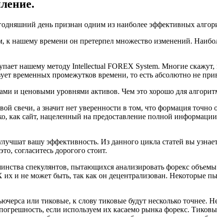
ление.
сегодняшний день признан одним из наиболее эффективных алго
 к нашему времени он претерпел множество изменений. Наибол
.
тупает нашему методу Intellectual FOREX System. Многие скажут,
ьзует временных промежутков времени, то есть абсолютно не при
ми и ценовыми уровнями активов. Чем это хорошо для алгоритм
овой свечи, а значит нет уверенности в том, что формация точно
ко, как сайт, нацеленный на предоставление полной информаци
о улучшат вашу эффективность. Из данного цикла статей вы узна
то, согласитесь дорогого стоит.
инства спекулянтов, пытающихся анализировать форекс объемы. 
х и не может быть, так как он децентрализован. Некоторые пыт
ьючерса или тиковые, к слову тиковые будут несколько точнее.
погрешность, если используем их касаемо рынка форекс. Тиковы