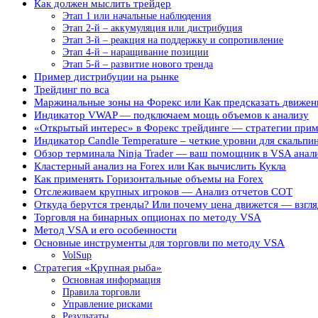
Как должен мыслить трейдер
Этап 1 или начальные наблюдения
Этап 2-й – аккумуляция или дистрибуция
Этап 3-й – реакция на поддержку и сопротивление
Этап 4-й – наращивание позиции
Этап 5-й – развитие нового тренда
Пример дистрибуции на рынке
Трейдинг по вса
Маржинальные зоны на Форекс или Как предсказать движен
Индикатор VWAP — подключаем мощь объемов к анализу
«Открытый интерес» в Форекс трейдинге — стратегии при
Индикатор Candle Temperature – четкие уровни для скальпи
Обзор терминала Ninja Trader — ваш помощник в VSA анал
Кластерный анализ на Forex или Как вычислить Кукла
Как применять Горизонтальные объемы на Forex
Отслеживаем крупных игроков — Анализ отчетов COT
Откуда берутся тренды? Или почему цена движется — взгля
Торговля на бинарных опционах по методу VSA
Метод VSA и его особенности
Основные инструменты для торговли по методу VSA
VolSup
Стратегия «Крупная рыба»
Основная информация
Правила торговли
Управление рисками
Результаты