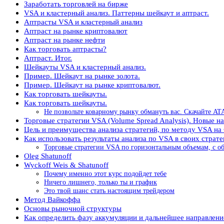
Заработать торговлей на бирже
VSA и кластерный анализ. Паттерны шейкаут и аптраст.
Аптрасты VSA и кластерный анализ
Аптраст на рынке криптовалют
Аптраст на рынке нефти
Как торговать аптрасты?
Аптраст. Итог.
Шейкауты VSA и кластерный анализ.
Пример. Шейкаут на рынке золота.
Пример. Шейкаут на рынке криптовалют.
Как торговать шейкауты.
Как торговать шейкауты.
Не позвольте коварному рынку обмануть вас. Скачайте ATA
Торговые стратегии VSA (Volume Spread Analysis). Новые н
Цель и преимущества анализа стратегий, по методу VSA на
Как использовать результаты анализа по VSA в своих страте
Торговые стратегии VSA по горизонтальным объемам, с о
Oleg Shatunoff
Wyckoff Weis & Shatunoff
Почему именно этот курс подойдет тебе
Ничего лишнего, только ты и график
Это твой шанс стать настоящим трейдером
Метод Вайкоффа
Основы рыночной структуры
Как определить фазу аккумуляции и дальнейшее направлен