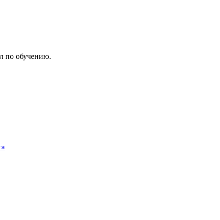
л по обучению.
га