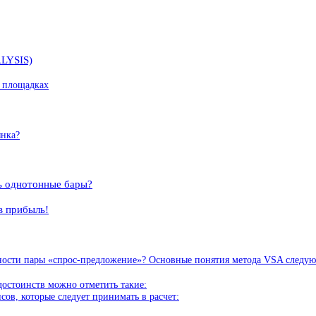
LYSIS)
 площадках
ынка?
ь однотонные бары?
в прибыль!
жности пары «спрос-предложение»? Основные понятия метода VSA следу
остоинств можно отметить такие:
ов, которые следует принимать в расчет: