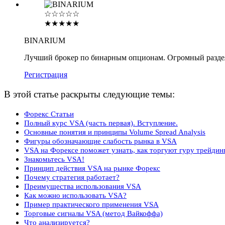
☆☆☆☆☆
★★★★★
BINARIUM
Лучший брокер по бинарным опционам. Огромный разде
Регистрация
В этой статье раскрыты следующие темы:
Форекс Статьи
Полный курс VSA (часть первая). Вступление.
Основные понятия и принципы Volume Spread Analysis
Фигуры обозначающие слабость рынка в VSA
VSA на Форексе поможет узнать, как торгуют гуру трейдин
Знакомьтесь VSA!
Принцип действия VSA на рынке Форекс
Почему стратегия работает?
Преимущества использования VSA
Как можно использовать VSA?
Пример практического применения VSA
Торговые сигналы VSA (метод Вайкоффа)
Что анализируется?