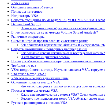
VSA анализ
Описание анализа объемов
Примеры паттернов
Индикаторы VSA
Секреты трейдинга по методу VSA (VOLUME SPREAD ANA
Demand and Supply
Основы механики ценообразования на любых финансовых
В чем заключается суть метода Volume Spread Analysis?
Рыночные операторы
Сильные игроки против слабых участников рынка
Как происходит образование «бычьего» и «медвежьего» р
Секреты накопления и повторных распределений
Как большие игроки накапливают и распределяют активы?
О чем молчат индикаторы объема?
Почему в объемном анализе предпочтительнее использоват
Трейдинг по вса
VSA: подробности метода. Изучаем сигналы VSA, торгуем 
Что такое метод VSA?
VSA объем – энергия движения цены
Основные понятия метода VSA
Что же используется в рамках анализа для оценки возмо
Плюсы и минусы метода VSA
Какие еще преимущества у метода VSA? Среди основных д
Вместе с преимуществами метод VSA обладает рядом нюанс
Русская расшифровка сигналов VSA