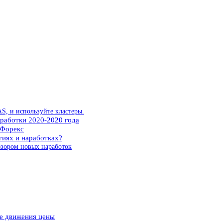
S, и используйте кластеры.
аработки 2020-2020 года
 Форекс
гиях и наработках?
бзором новых наработок
ие движения цены