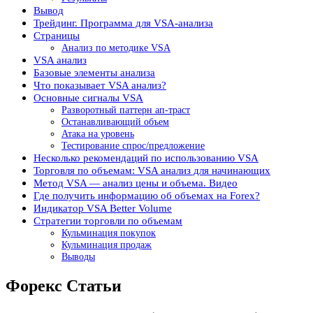
Вывод
Трейдинг. Программа для VSA-анализа
Страницы
Анализ по методике VSA
VSA анализ
Базовые элементы анализа
Что показывает VSA анализ?
Основные сигналы VSA
Разворотный паттерн ап-траст
Останавливающий объем
Атака на уровень
Тестирование спрос/предложение
Несколько рекомендаций по использованию VSA
Торговля по объемам: VSA анализ для начинающих
Метод VSA — анализ цены и объема. Видео
Где получить информацию об объемах на Forex?
Индикатор VSA Better Volume
Стратегии торговли по объемам
Кульминация покупок
Кульминация продаж
Выводы
Форекс Статьи