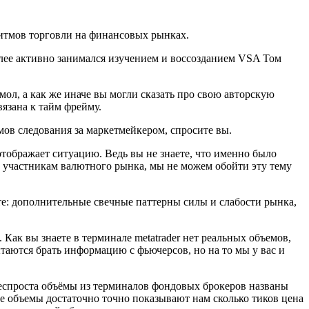
ритмов торговли на финансовых рынках.
ее активно занимался изучением и воссозданием VSA Том
 мол, а как же иначе вы могли сказать про свою авторскую
вязана к тайм фрейму.
ов следования за маркетмейкером, спросите вы.
 отображает ситуацию. Ведь вы не знаете, что именно было
и участникам валютного рынка, мы не можем обойти эту тему
ете: дополнительные свечные паттерны силы и слабости рынка,
Как вы знаете в терминале metatrader нет реальных объемов,
аются брать информацию с фьючерсов, но на то мы у вас и
 Неспроста объёмы из терминалов фондовых брокеров названы
е объемы достаточно точно показывают нам сколько тиков цена