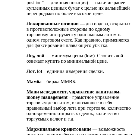
position” — длинная позиция) — наличие ранее
купленных ценных бумаг с целью их дальнейшей
перепродажи по более высокой цене.
Локированные позиции
— два ордера, открытых
в противоположные стороны по одному
торговому инструменту одинаковым лотом на
одном торговом счете. Как правило, применяется
для фиксирования плавающего убытка.
Лоу, лой
— минимум цены (low). Словить лой —
означает купить по минимальной цене.
Лот, lot
– единица измерения сделки.
Мамба
– биржа ММВБ.
Мани менеджмент, управление капиталом,
money management
– грамотное управление
торговым депозитом, включающее в себя
правильный выбор лота при торговле, количество
одновременно открытых сделок, количество
торгуемых валют и т.д.
Маржинальное кредитование
— возможность
покупать ценные бумаги на сумму, превышающую