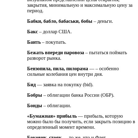
закрытия, минимальную и максимальную цену за
период.
Бабки, бабло, бабаськи, бобы
– деньги.
Бакс
– доллар США.
Баить
– покупать.
Бежать впереди паровоза
– пытаться поймать
разворот рынка.
Бензопила, пила, пилорама
— – особенно
сильные колебания цен внутри дня.
Бид
— заявка на покупку (bid).
Бобры
– облигации банка России (ОБР).
Бонды
– облигации.
«Бумажная» прибыль
— прибыль, которую
можно было бы получить, если закрыть позицию в
определенный момент времени.
Боковик, стояк
— то же, что и Флет.