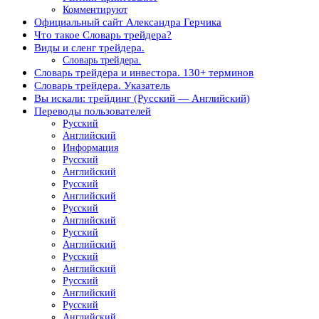
Комментируют
Официальный сайт Александра Герчика
Что такое Словарь трейдера?
Виды и сленг трейдера.
Словарь трейдера.
Словарь трейдера и инвестора. 130+ терминов
Словарь трейдера. Указатель
Вы искали: трейдинг (Русский — Английский)
Переводы пользователей
Русский
Английский
Информация
Русский
Английский
Русский
Английский
Русский
Английский
Русский
Английский
Русский
Английский
Русский
Английский
Русский
Английский