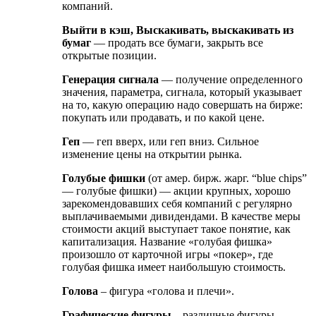
компаний.
Выйти в кэш, Выскакивать, выскакивать из
бумаг
— продать все бумаги, закрыть все
открытые позиции.
Генерация сигнала
— получение определенного
значения, параметра, сигнала, который указывает
на то, какую операцию надо совершать на бирже:
покупать или продавать, и по какой цене.
Геп
— геп вверх, или геп вниз. Сильное
изменение цены на открытии рынка.
Голубые фишки
(от амер. бирж. жарг. “blue chips”
— голубые фишки) — акции крупных, хорошо
зарекомендовавших себя компаний с регулярно
выплачиваемыми дивидендами. В качестве меры
стоимости акций выступает такое понятие, как
капитализация. Название «голубая фишка»
произошло от карточной игры «покер», где
голубая фишка имеет наибольшую стоимость.
Голова
– фигура «голова и плечи».
Графические фигуры
– различные фигуры