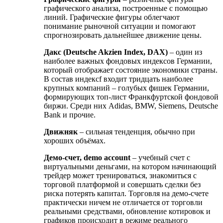
графического анализа, построенные с помощью
линий. Графические фигуры облегчают
понимание рыночной ситуации и помогают
спрогнозировать дальнейшее движение цены.
Дакс (Deutsche Akzien Index, DAX)
– один из
наиболее важных фондовых индексов Германии,
который отображает состояние экономики страны.
В состав индексf входит тридцать наиболее
крупных компаний – голубых фишек Германии,
формирующих топ-лист Франкфуртской фондовой
биржи. Среди них Adidas, BMW, Siemens, Deutsche
Bank и прочие.
Движняк
– сильная тенденция, обычно при
хороших объёмах.
Демо-счет, demo account
– учебный счет с
виртуальными деньгами, на котором начинающий
трейдер может тренироваться, знакомиться с
торговой платформой и совершать сделки без
риска потерять капитал. Торговля на демо-счете
практически ничем не отличается от торговли
реальными средствами, обновление котировок и
графиков происходит в режиме реального