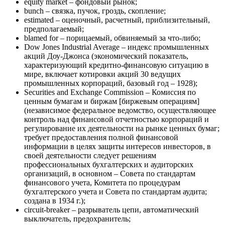
equity market – фондовый рынок;
bunch – связка, пучок, гроздь, скопление;
estimated – оценочный, расчетный, приблизительный,
предполагаемый;
blamed for – порицаемый, обвиняемый за что-либо;
Dow Jones Industrial Average – индекс промышленных
акций Доу-Джонса (экономический показатель,
характеризующий кредитно-финансовую ситуацию в
мире, включает котировки акций 30 ведущих
промышленных корпораций, базовый год – 1928);
Securities and Exchange Commission – Комиссия по
ценным бумагам и биржам [биржевым операциям]
(независимое федеральное ведомство, осуществляющее
контроль над финансовой отчетностью корпораций и
регулирование их деятельности на рынке ценных бумаг;
требует предоставления полной финансовой
информации в целях защиты интересов инвесторов, в
своей деятельности следует решениям
профессиональных бухгалтерских и аудиторских
организаций, в основном – Совета по стандартам
финансового учета, Комитета по процедурам
бухгалтерского учета и Совета по стандартам аудита;
создана в 1934 г.);
circuit-breaker – разрыватель цепи, автоматический
выключатель, предохранитель;