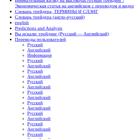
Внимательный взгляд на высокочастотный трейдинг /
Экономическая статья на английском с переводом и видео
Словарь трейдера, ТЕРМИНЫ И СЛЭНГ
Словарь трейдера (англо-русский)
english
Predictions and Analysis
Вы искали: трейдинг (Русский — Английский)
Переводы пользователей
Русский
Английский
Информация
Русский
Английский
Русский
Английский
Русский
Английский
Русский
Английский
Русский
Английский
Русский
Английский
Русский
Английский
Русский