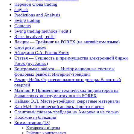
Перевод слова trading
english
Predictions and Analysis
Swing trading
Contents
Swing trading methods [ edit ]
Risks involved [ edit ]
Лекции — Трейдинг на FOREX (на английском языке)
Смотрите также
Абакумов С.А. Рынок Forex
Статья — Сущность и преимущества электронной биржи
Forex (рус./англ.)
Контрольная работа — Информационные системы
фондовых рынков: Интернет-трейдинг
Рекорд Нейл. Стратегии валютного дилера. Валютный
оверлей
Мамчиц Р. Применение технических индикаторов на
финансовых инструментах рынка FOREX
Найман Э.Л. Мастер-трейдинг: секретные материалы
Кан М.Н. Технический анализ. Просто и ясно
Сленговый словарь трейдера на Америке и не только
Похожие публикации
Комментарии (18)
Котировки и цены
Рейтинг криптовалют