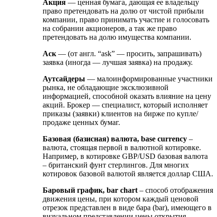
Акция
— ценная бумага, дающая ее владельцу
право претендовать на долю от чистой прибыли
компании, право принимать участие и голосовать
на собрании акционеров, а так же право
претендовать на долю имущества компании.
Аск
— (от англ. “ask” — просить, запрашивать)
заявка (иногда — лучшая заявка) на продажу.
Аутсайдеры
— малоинформированные участники
рынка, не обладающие эксклюзивной
информацией, способной оказать влияние на цену
акций. Брокер — специалист, который исполняет
приказы (заявки) клиентов на бирже по купле/
продаже ценных бумаг.
Базовая (базисная) валюта, base currency
–
валюта, стоящая первой в валютной котировке.
Например, в котировке GBP/USD базовая валюта
– британский фунт стерлингов. Для многих
котировок базовой валютой является доллар США.
Баровый график, bar chart
– способ отображения
движения цены, при котором каждый ценовой
отрезок представлен в виде бара (bar), имеющего в
визуальном представлении цены открытия,