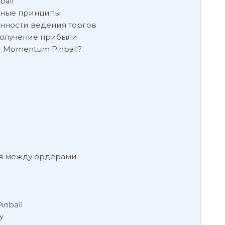
ball
овные принципы
енности ведения торгов
получение прибыли
и Momentum Pinball?
я
ия между ордерами
inball
у