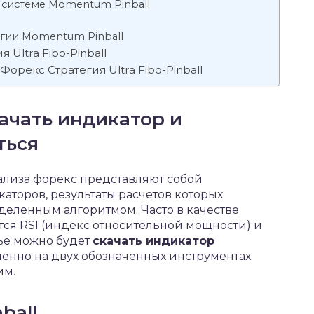
 системе Momentum Pinball
егии Momentum Pinball
 Ultra Fibo-Pinball
орекс Стратегия Ultra Fibo-Pinball
ачать индикатор и
ться
ализа форекс представляют собой
торов, результаты расчетов которых
еделенным алгоритмом. Часто в качестве
ся RSI (индекс относительной мощности) и
тье можно будет
скачать индикатор
енно на двух обозначенных инструментах
им.
ball