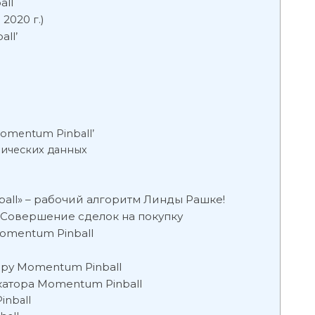
all
2020 г.)
ll’
omentum Pinball’
рических данных
all» – рабочий алгоритм Линды Рашке!
. Совершение сделок на покупку
omentum Pinball
ру Momentum Pinball
атора Momentum Pinball
inball