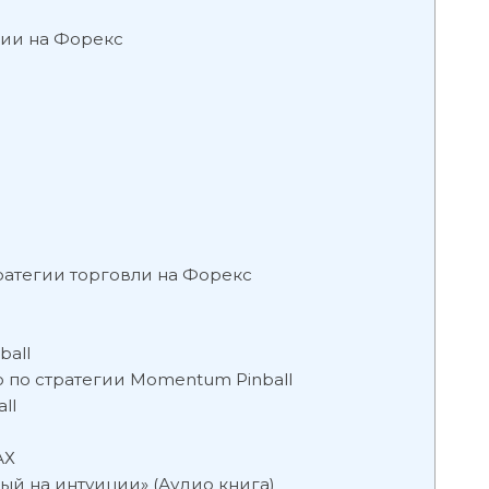
гии на Форекс
атегии торговли на Форекс
ball
 по стратегии Momentum Pinball
ll
АХ
ый на интуиции» (Аудио книга)