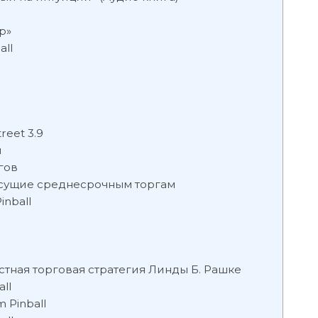
р»
all
reet 3.9
и
гов
исущие среднесрочным торгам
inball
стная торговая стратегия Линды Б. Рашке
ll
 Pinball