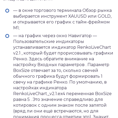
— в окне торгового терминала Обзор рынка
выбирается инструмент XAUUSD или GOLD,
и открывается его график с тайм-фреймом
М1;
— на график через окно Навигатор —
Пользовательские индикаторы
устанавливается индикатор RenkoLiveChart
v2.1 , который будет прорисовывать графики
Ренко. Здесь обратите внимание на
настройку Входных параметров . Параметр
BoxSize отвечает за то, сколько свечей
обычного графика будут формировать 1
свечу на графике Ренко. По умолчанию, в
настройках индикатора
RenkoLiveChart_v2.1.ex4 переменная BoxSize
равна 5 . Это значение справедливо для
котировок с одним знаком после запятой
(вряд ли они ещё встречаются, но для
понимания процесса отметим это). Значит,