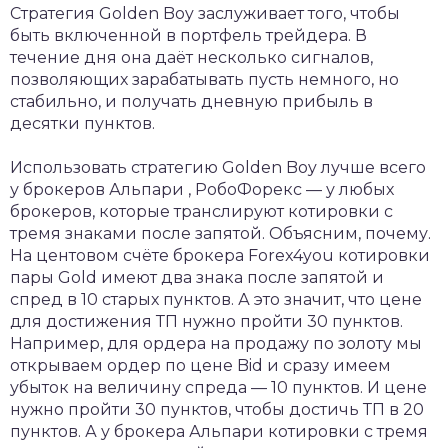
Стратегия Golden Boy заслуживает того, чтобы
быть включенной в портфель трейдера. В
течение дня она даёт несколько сигналов,
позволяющих зарабатывать пусть немного, но
стабильно, и получать дневную прибыль в
десятки пунктов.
Использовать стратегию Golden Boy лучше всего
у брокеров Альпари , РобоФорекс — у любых
брокеров, которые транслируют котировки с
тремя знаками после запятой. Объясним, почему.
На центовом счёте брокера Forex4you котировки
пары Gold имеют два знака после запятой и
спред в 10 старых пунктов. А это значит, что цене
для достижения ТП нужно пройти 30 пунктов.
Например, для ордера на продажу по золоту мы
открываем ордер по цене Bid и сразу имеем
убыток на величину спреда — 10 пунктов. И цене
нужно пройти 30 пунктов, чтобы достичь ТП в 20
пунктов. А у брокера Альпари котировки с тремя