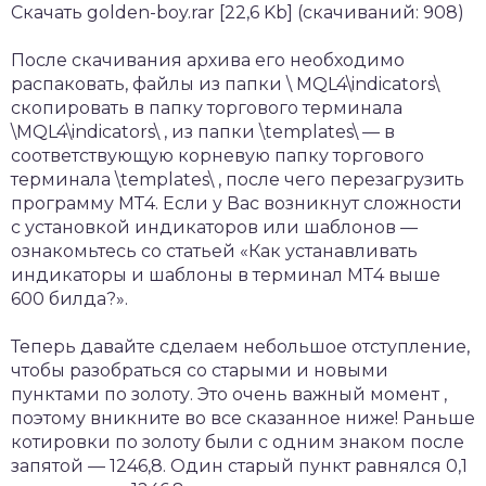
Скачать golden-boy.rar [22,6 Kb] (скачиваний: 908)
После скачивания архива его необходимо
распаковать, файлы из папки \ MQL4\indicators\
скопировать в папку торгового терминала
\MQL4\indicators\ , из папки \templates\ — в
соответствующую корневую папку торгового
терминала \templates\ , после чего перезагрузить
программу МТ4. Если у Вас возникнут сложности
с установкой индикаторов или шаблонов —
ознакомьтесь со статьей «Как устанавливать
индикаторы и шаблоны в терминал МТ4 выше
600 билда?».
Теперь давайте сделаем небольшое отступление,
чтобы разобраться со старыми и новыми
пунктами по золоту. Это очень важный момент ,
поэтому вникните во все сказанное ниже! Раньше
котировки по золоту были с одним знаком после
запятой — 1246,8. Один старый пункт равнялся 0,1