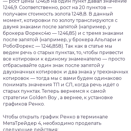
— рост цены 1246,8 на один пункт давал значение
1246,9. Соответственно, рост на 20 пунктов —
получаем стоимость золота 1248,8. В данный
момент, котировки по золоту транслируются с
двумя знаками после запятой (например, у
брокера Форекс4ю — 1246,85) и с тремя знаками
после запятой (например, у брокера Альпари и
РобоФорекс — 1246,858). Так как в статье мы
ведем речь о старых пунктах, то, чтобы привести
все котировки к единому знаменателю — просто
отбрасывайте один знак после запятой у
двухзначных котировок и два знака у трехзначных
котировок — тогда мы с вами будем одинаково
понимать значения ТП и СЛ, когда речь идёт о
старых пунктах. Теперь вернемся к самой
стратегии Golden Boy , а вернее, к установке
графиков Ренко.
Чтобы открыть график Ренко в терминале
МетаТрейдер 4, необходимо проделать
следующие действия: