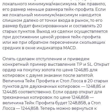
локального минимума/максимума. Как правило,
его размер меньше размера тейк-профита. Если
же локальный минимум/максимум находится
слишком далеко от точки входа в рынок, то его
размер будет фиксированным и составлять 20
старых пунктов. Выход из сделки осуществляется
при достижении ценой уровня тейк-профита
или же при обратном пересечении скользящих
средних в окне индикатора MACD.
Опять сделаем отступление и приведем
конкретный пример выставления TP и SL. Открыт
ордер на покупку золота по цене 1246,85 для
котировок с двумя знаками после запятой.
Величина Тейк Профита и Стоп Лосса в 20 старых
пунктов для двухзначных котировок — 1248,85 и
1244,85 соответственно. Если ордер открыт для
трехзначных котировок по цене 1246,858 —
величина Тейк Профита будет 1248,858, а Стоп
Лосса — 1244,858. Теперь можно вернуться к