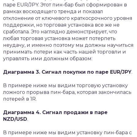
паре EUR/JPY. Этот пин-бар был сформирован в
рамках восходящего тренда и показал
отклонение от ключевого краткосрочного уровня
поддержки, но торговая установка все же не
сработала. Это наглядно демонстрирует, что
любая торговая установка может потерпеть
неудачу, и именно поэтому мы должны научиться
принимать потери как часть нашей торговли и
управлять ими должным образом:
Диаграмма 3. Сигнал покупки по паре EUR/JPY
.
В примере ниже мы видим торговую установку
ложного прорыва пин-бара, которая закончилась
потерей в 1R.
Диаграмма 4. Сигнал продажи в паре
NZD/USD
.
В примере ниже мы видим установку пин-бара с