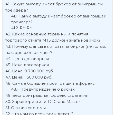
Какую выгоду имеет брокер от выигрышей
трейдера?
Какую выгоду имеет брокер от выигрышей
трейдера?
Re: Re:
Какие основные термины и понятия
торгового отчета MT5 должен знать новичок?
Почему шансы выиграть на бирже (не только
на форексе) так малы?
Цена договорная
Цена договорная
Цена: 9 700 000 руб.
Цена: 1 500 000 руб.
Самые большие проигрыши на форекс.
Предупреждение о рисках.
Беспроигрышная форекс стратегия
Характеристики ТС Grand Master
Основа системы
Что нам со всем этим делать?