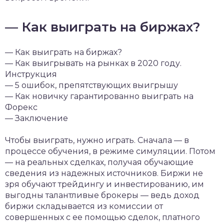
— Как выиграть на биржах?
— Как выиграть на биржах?
— Как выигрывать на рынках в 2020 году.
Инструкция
— 5 ошибок, препятствующих выигрышу
— Как новичку гарантированно выиграть на
Форекс
— Заключение
Чтобы выиграть, нужно играть. Сначала — в
процессе обучения, в режиме симуляции. Потом
— на реальных сделках, получая обучающие
сведения из надежных источников. Биржи не
зря обучают трейдингу и инвестированию, им
выгодны талантливые брокеры — ведь доход
биржи складывается из комиссии от
совершенных с ее помощью сделок, платного