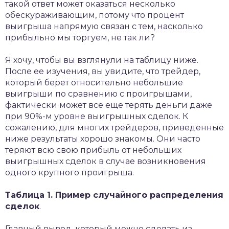
такой ответ может оказаться несколько
обескураживающим, потому что процент
выигрыша напрямую связан с тем, насколько
прибыльно мы торгуем, не так ли?
Я хочу, чтобы вы взглянули на таблицу ниже.
После ее изучения, вы увидите, что трейдер,
который берет относительно небольшие
выигрыши по сравнению с проигрышами,
фактически может все еще терять деньги даже
при 90%-м уровне выигрышных сделок. К
сожалению, для многих трейдеров, приведенные
ниже результаты хорошо знакомы. Они часто
теряют всю свою прибыль от небольших
выигрышных сделок в случае возникновения
одного крупного проигрыша.
Таблица 1. Пример случайного распределения
сделок
.
Главный вывод, который можно сделать из