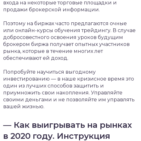
входа на некоторые торговые площадки и
продажи брокерской информации.
Поэтому на биржах часто предлагаются очные
или онлайн-курсы обучения трейдингу. В случае
добросовестного освоения уроков будущим
брокером биржа получает опытных участников
рынка, которые в течение многих лет
обеспечивают ей доход.
Попробуйте научиться выгодному
инвестированию — в наше кризисное время это
один из лучших способов защитить и
приумножить свои накопления. Управляйте
своими деньгами и не позволяйте им управлять
вашей жизнью.
— Как выигрывать на рынках
в 2020 году. Инструкция