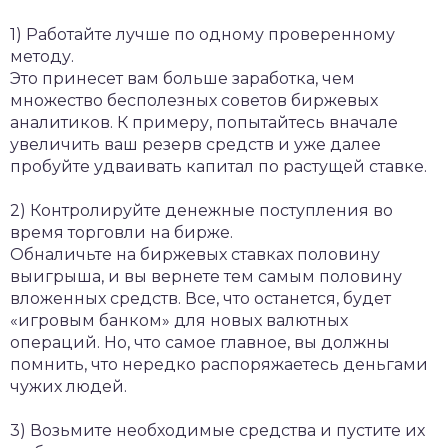
1) Работайте лучше по одному проверенному
методу.
Это принесет вам больше заработка, чем
множество бесполезных советов биржевых
аналитиков. К примеру, попытайтесь вначале
увеличить ваш резерв средств и уже далее
пробуйте удваивать капитал по растущей ставке.
2) Контролируйте денежные поступления во
время торговли на бирже.
Обналичьте на биржевых ставках половину
выигрыша, и вы вернете тем самым половину
вложенных средств. Все, что останется, будет
«игровым банком» для новых валютных
операций. Но, что самое главное, вы должны
помнить, что нередко распоряжаетесь деньгами
чужих людей.
3) Возьмите необходимые средства и пустите их