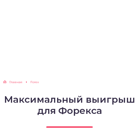
Главная
Forex
Максимальный выигрыш
для Форекса