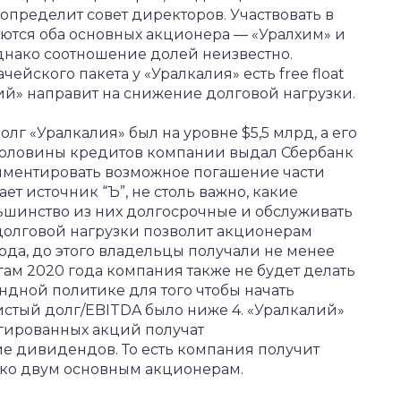
определит совет директоров. Участвовать в
аются оба основных акционера — «Уралхим» и
однако соотношение долей неизвестно.
ейского пакета у «Уралкалия» есть free float
лий» направит на снижение долговой нагрузки.
лг «Уралкалия» был на уровне $5,5 млрд, а его
 половины кредитов компании выдал Сбербанк
комментировать возможное погашение части
ет источник “Ъ”, не столь важно, какие
ьшинство из них долгосрочные и обслуживать
долговой нагрузки позволит акционерам
ода, до этого владельцы получали не менее
ам 2020 года компания также не будет делать
дной политике для того чтобы начать
истый долг/EBITDA было ниже 4. «Уралкалий»
егированных акций получат
е дивидендов. То есть компания получит
ко двум основным акционерам.