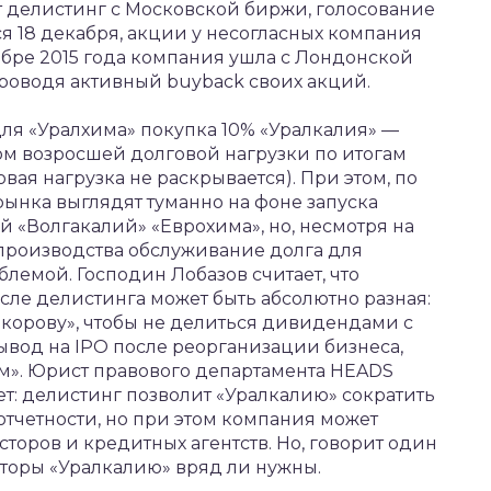
делистинг с Московской биржи, голосование
я 18 декабря, акции у несогласных компания
екабре 2015 года компания ушла с Лондонской
роводя активный buyback своих акций.
для «Уралхима» покупка 10% «Уралкалия» —
ом возросшей долговой нагрузки по итогам
ая нагрузка не раскрывается). При этом, по
ынка выглядят туманно на фоне запуска
 «Волгакалий» «Еврохима», но, несмотря на
 производства обслуживание долга для
лемой. Господин Лобазов считает, что
сле делистинга может быть абсолютно разная:
орову», чтобы не делиться дивидендами с
од на IPO после реорганизации бизнеса,
м». Юрист правового департамента HEADS
ет: делистинг позволит «Уралкалию» сократить
отчетности, но при этом компания может
торов и кредитных агентств. Но, говорит один
сторы «Уралкалию» вряд ли нужны.