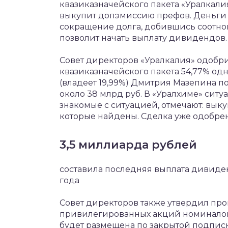
квазиказначейского пакета «Уралкали
выкупит допэмиссию префов. Деньги о
сокращение долга, добившись соотнош
позволит начать выплату дивидендов.
Совет директоров «Уралкалия» одобр
квазиказначейского пакета 54,77% од
(владеет 19,99%) Дмитрия Мазепина п
около 38 млрд руб. В «Уралхиме» ситу
знакомые с ситуацией, отмечают: выку
которые найдены. Сделка уже одобре
3,5 миллиарда рублей
составила последняя выплата дивиден
года
Совет директоров также утвердил пр
привилегированных акций номиналом 0,
будет размещена по закрытой подпис