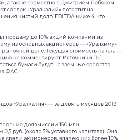
я», а также совместно с Дмитрием Лобяком
т сделок «Уралкалий» потратит на
ения чистый долг/ EBITDA ниже 4, что
ил продажу до 10% акций компании из
ному из основных акционеров — «Уралхиму»
о рыночной цене. Текущая стоимость пакета —
ацию не комментируют. Источники “Ъ”,
паться бумаги будут на заемные средства,
на ФАС.
дов «Уралкалия» — за девять месяцев 2013
оведение допэмиссии 150 млн
5 руб. (около 5% уставного капитала). Она
ке среди акционеров, владеющих более 10%