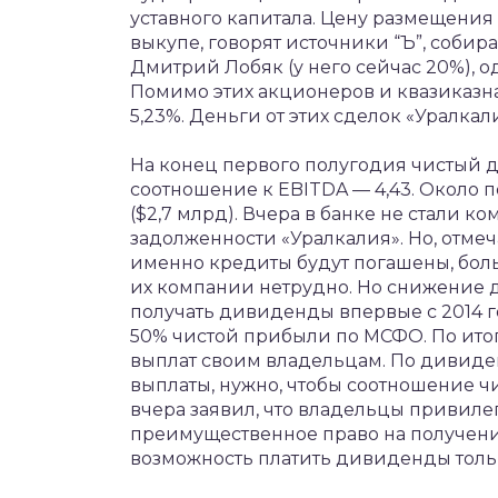
уставного капитала. Цену размещения 
выкупе, говорят источники “Ъ”, собир
Дмитрий Лобяк (у него сейчас 20%), 
Помимо этих акционеров и квазиказнач
5,23%. Деньги от этих сделок «Уралка
На конец первого полугодия чистый до
соотношение к EBITDA — 4,43. Около
($2,7 млрд). Вчера в банке не стали 
задолженности «Уралкалия». Но, отмеча
именно кредиты будут погашены, бол
их компании нетрудно. Но снижение 
получать дивиденды впервые с 2014 г
50% чистой прибыли по МСФО. По итог
выплат своим владельцам. По дивиден
выплаты, нужно, чтобы соотношение ч
вчера заявил, что владельцы привил
преимущественное право на получени
возможность платить дивиденды толь