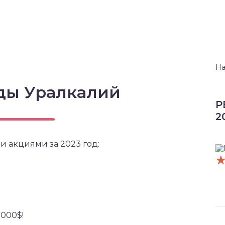
На
ды Уралкалий
Р
2
и акциями за 2023 год:
5000$!