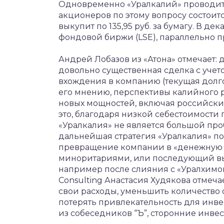
Одновременно «Уралкалий» проводит 
акционеров по этому вопросу состоитс
выкупит по 135,95 руб. за бумагу. В д
фондовой биржи (LSE), параллельно п
Андрей Лобазов из «Атона» отмечает: 
довольно существенная сделка с учет
вхождения в компанию (текущая долгов
его мнению, перспективы калийного р
новых мощностей, включая российский
это, благодаря низкой себестоимости
«Уралкалия» не является большой проб
дальнейшая стратегия «Уралкалия» по
превращение компании в «денежную к
миноритариями, или последующий выв
например после слияния с «Уралхимо
Consulting Анастасия Худякова отмеча
свои расходы, уменьшить количество 
потерять привлекательность для инвес
из собеседников “Ъ”, сторонние инве