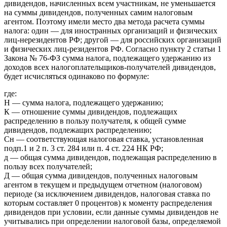
дивидендов, начисленных всем участникам, не уменьшается
на суммы дивидендов, полученных самим налоговым
агентом. Поэтому имели место два метода расчета суммы
налога: один — для иностранных организаций и физических
лиц-нерезидентов РФ; другой — для российских организаций
и физических лиц-резидентов РФ. Согласно пункту 2 статьи 1
Закона № 76-ФЗ сумма налога, подлежащего удержанию из
доходов всех налогоплательщиков-получателей дивидендов,
будет исчисляться одинаково по формуле:
где:
Н — сумма налога, подлежащего удержанию;
К — отношение суммы дивидендов, подлежащих
распределению в пользу получателя, к общей сумме
дивидендов, подлежащих распределению;
Сн — соответствующая налоговая ставка, установленная
подп.1 и 2 п. 3 ст. 284 или п. 4 ст. 224 НК РФ;
д — общая сумма дивидендов, подлежащая распределению в
пользу всех получателей;
Д — общая сумма дивидендов, полученных налоговым
агентом в текущем и предыдущем отчетном (налоговом)
периоде (за исключением дивидендов, налоговая ставка по
которым составляет 0 процентов) к моменту распределения
дивидендов при условии, если данные суммы дивидендов не
учитывались при определении налоговой базы, определяемой