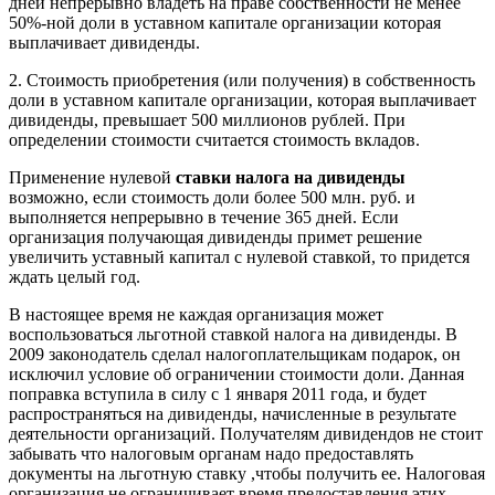
дней непрерывно владеть на праве собственности не менее
50%-ной доли в уставном капитале организации которая
выплачивает дивиденды.
2. Стоимость приобретения (или получения) в собственность
доли в уставном капитале организации, которая выплачивает
дивиденды, превышает 500 миллионов рублей. При
определении стоимости считается стоимость вкладов.
Применение нулевой
ставки
налога на дивиденды
возможно, если стоимость доли более 500 млн. руб. и
выполняется непрерывно в течение 365 дней. Если
организация получающая дивиденды примет решение
увеличить уставный капитал с нулевой ставкой, то придется
ждать целый год.
В настоящее время не каждая организация может
воспользоваться льготной ставкой налога на дивиденды. В
2009 законодатель сделал налогоплательщикам подарок, он
исключил условие об ограничении стоимости доли. Данная
поправка вступила в силу с 1 января 2011 года, и будет
распространяться на дивиденды, начисленные в результате
деятельности организаций. Получателям дивидендов не стоит
забывать что налоговым органам надо предоставлять
документы на льготную ставку ,чтобы получить ее. Налоговая
организация не ограничивает время предоставления этих