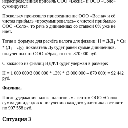
нераспределённая прибыль ООО «Весна» и ООО «Соло»
суммируется.
Поскольку произошло присоединение ООО «Весна» и её
чистая прибыль «просуммировалась» с чистой прибылью
ООО «Соло», то речь о дивидендах со ставкой 0% уже не
идёт.
Тогда в формуле для расчёта налога для физлиц: Н = Д/Д
* Сн
1
* (Д
– Д
), показатель Д
будет равен сумме дивидендов,
1
2
2
полученных от ООО «Эра», то есть 870 000 руб.
С каждого из физлиц НДФЛ будет удержан в размере:
Н = 1 000 000/3 000 000 * 13% * (3 000 000 – 870 000) = 92 442
руб.
Физлица.
После удержания налога налоговым агентом ООО «Соло»
сумма дивидендов к получению каждого участника составит
по 907 558 руб.
Ситуация 3