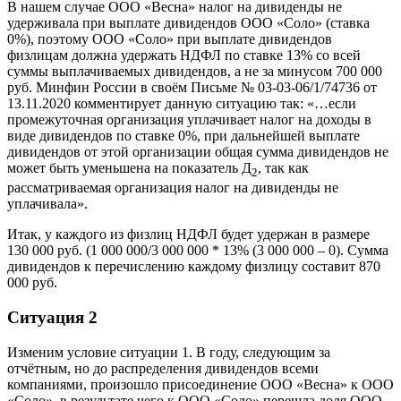
В нашем случае ООО «Весна» налог на дивиденды не
удерживала при выплате дивидендов ООО «Соло» (ставка
0%), поэтому ООО «Соло» при выплате дивидендов
физлицам должна удержать НДФЛ по ставке 13% со всей
суммы выплачиваемых дивидендов, а не за минусом 700 000
руб. Минфин России в своём Письме № 03-03-06/1/74736 от
13.11.2020 комментирует данную ситуацию так: «…если
промежуточная организация уплачивает налог на доходы в
виде дивидендов по ставке 0%, при дальнейшей выплате
дивидендов от этой организации общая сумма дивидендов не
может быть уменьшена на показатель Д
, так как
2
рассматриваемая организация налог на дивиденды не
уплачивала».
Итак, у каждого из физлиц НДФЛ будет удержан в размере
130 000 руб. (1 000 000/3 000 000 * 13% (3 000 000 – 0). Сумма
дивидендов к перечислению каждому физлицу составит 870
000 руб.
Ситуация 2
Изменим условие ситуации 1. В году, следующим за
отчётным, но до распределения дивидендов всеми
компаниями, произошло присоединение ООО «Весна» к ООО
«Соло», в результате чего к ООО «Соло» перешла доля ООО