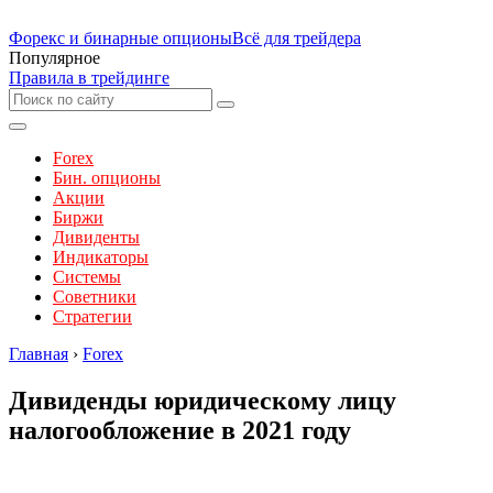
Форекс и бинарные опционы
Всё для трейдера
Популярное
Правила в трейдинге
Forex
Бин. опционы
Акции
Биржи
Дивиденты
Индикаторы
Системы
Советники
Стратегии
Главная
›
Forex
Дивиденды юридическому лицу
налогообложение в 2021 году