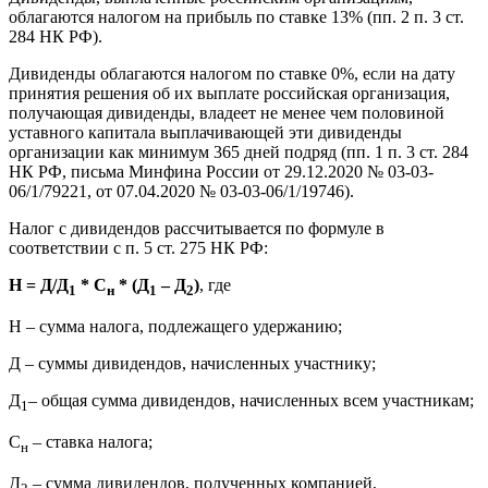
облагаются налогом на прибыль по ставке 13% (пп. 2 п. 3 ст.
284 НК РФ).
Дивиденды облагаются налогом по ставке 0%, если на дату
принятия решения об их выплате российская организация,
получающая дивиденды, владеет не менее чем половиной
уставного капитала выплачивающей эти дивиденды
организации как минимум 365 дней подряд (пп. 1 п. 3 ст. 284
НК РФ, письма Минфина России от 29.12.2020 № 03-03-
06/1/79221, от 07.04.2020 № 03-03-06/1/19746).
Налог с дивидендов рассчитывается по формуле в
соответствии с п. 5 ст. 275 НК РФ:
H
= Д/Д
* С
* (Д
– Д
)
, где
1
н
1
2
Н – сумма налога, подлежащего удержанию;
Д – суммы дивидендов, начисленных участнику;
Д
– общая сумма дивидендов, начисленных всем участникам;
1
С
– ставка налога;
н
Д
– сумма дивидендов, полученных компанией,