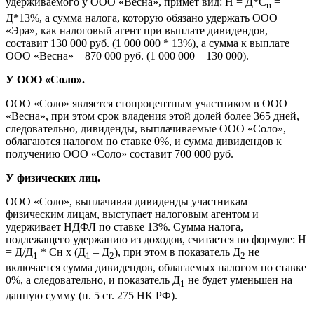
удерживаемого у ООО «Весна», примет вид: H = Д*С
=
н
Д*13%, а сумма налога, которую обязано удержать ООО
«Эра», как налоговый агент при выплате дивидендов,
составит 130 000 руб. (1 000 000 * 13%), а сумма к выплате
ООО «Весна» – 870 000 руб. (1 000 000 – 130 000).
У ООО «Соло».
ООО «Соло» является стопроцентным участником в ООО
«Весна», при этом срок владения этой долей более 365 дней,
следовательно, дивиденды, выплачиваемые ООО «Соло»,
облагаются налогом по ставке 0%, и сумма дивидендов к
получению ООО «Соло» составит 700 000 руб.
У физических лиц.
ООО «Соло», выплачивая дивиденды участникам –
физическим лицам, выступает налоговым агентом и
удерживает НДФЛ по ставке 13%. Сумма налога,
подлежащего удержанию из доходов, считается по формуле: Н
= Д/Д
* Сн x (Д
– Д
), при этом в показатель Д
не
1
1
2
2
включается сумма дивидендов, облагаемых налогом по ставке
0%, а следовательно, и показатель Д
не будет уменьшен на
1
данную сумму (п. 5 ст. 275 НК РФ).