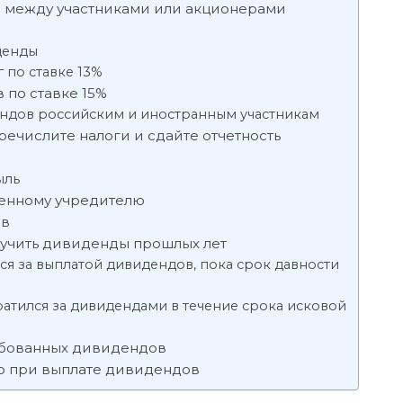
 между участниками или акционерами
денды
 по ставке 13%
 по ставке 15%
ендов российским и иностранным участникам
речислите налоги и сдайте отчетность
ыль
енному учредителю
ов
олучить дивиденды прошлых лет
ся за выплатой дивидендов, пока срок давности
ратился за дивидендами в течение срока исковой
ебованных дивидендов
ло при выплате дивидендов