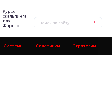
Курсы
скальпинга
для
Форекс
Системы
Советники
Стратегии