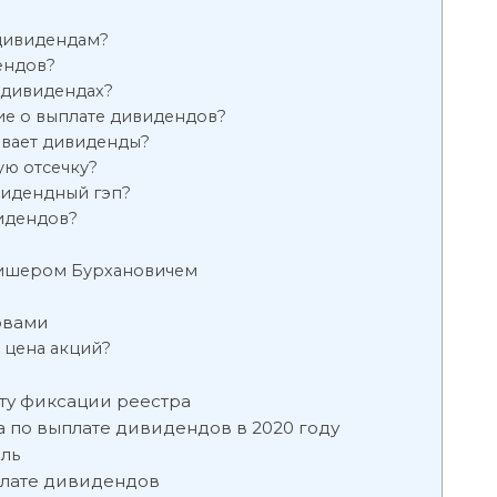
 дивидендам?
ендов?
 дивидендах?
е о выплате дивидендов?
ивает дивиденды?
ю отсечку?
видендный гэп?
видендов?
ишером Бурхановичем
овами
 цена акций?
м
ату фиксации реестра
а по выплате дивидендов в 2020 году
ль
плате дивидендов