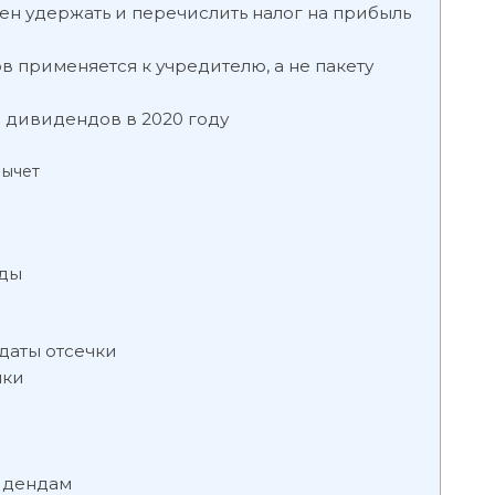
ен удержать и перечислить налог на прибыль
в применяется к учредителю, а не пакету
с дивидендов в 2020 году
вычет
нды
даты отсечки
чки
идендам