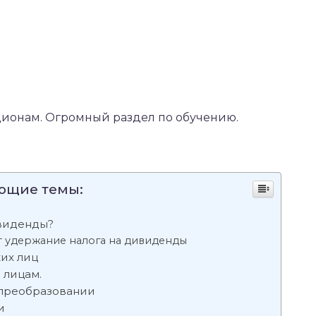
ионам. Огромный раздел по обучению.
ующие темы:
ивиденды?
т удержание налога на дивиденды
их лиц
 лицам.
 преобразовании
и