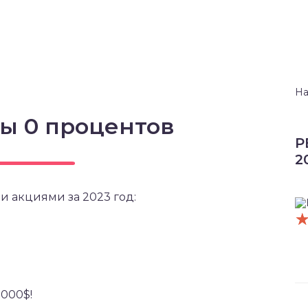
На
ы 0 процентов
Р
2
и акциями за 2023 год:
5000$!