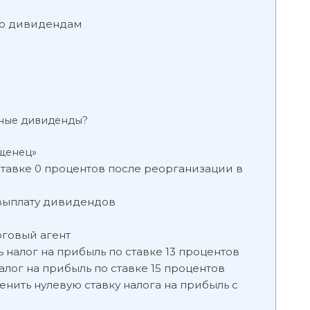
 по дивидендам
нные дивиденды?
щенец»
авке 0 процентов после реорганизации в
 выплату дивидендов
оговый агент
 налог на прибыль по ставке 13 процентов
алог на прибыль по ставке 15 процентов
нить нулевую ставку налога на прибыль с