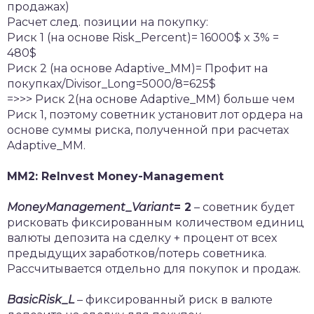
продажах)
Расчет след. позиции на покупку:
Риск 1 (на основе Risk_Percent)= 16000$ x 3% =
480$
Риск 2 (на основе Adaptive_MM)= Профит на
покупках/Divisor_Long=5000/8=625$
=>>> Риск 2(на основе Adaptive_MM) больше чем
Риск 1, поэтому советник установит лот ордера на
основе суммы риска, полученной при расчетах
Adaptive_MM.
MM2: ReInvest Money-Management
MoneyManagement
_
Variant
= 2
– советник будет
рисковать фиксированным количеством единиц
валюты депозита на сделку + процент от всех
предыдущих заработков/потерь советника.
Рассчитывается отдельно для покупок и продаж.
BasicRisk
_
L
– фиксированный риск в валюте