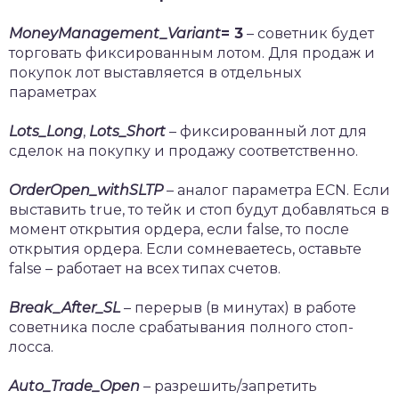
MoneyManagement
_
Variant
= 3
– советник будет
торговать фиксированным лотом. Для продаж и
покупок лот выставляется в отдельных
параметрах
Lots
_
Long
,
Lots
_
Short
– фиксированный лот для
сделок на покупку и продажу соответственно.
OrderOpen_withSLTP
– аналог параметра ECN. Если
выставить true, то тейк и стоп будут добавляться в
момент открытия ордера, если false, то после
открытия ордера. Если сомневаетесь, оставьте
false – работает на всех типах счетов.
Break
_
After
_
SL
– перерыв (в минутах) в работе
советника после срабатывания полного стоп-
лосса.
Auto
_
Trade
_
Open
– разрешить/запретить