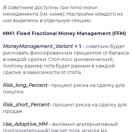
В советнике доступны три типа мани-
менеджмента (см. ниже). Настройки каждого из
них выделены в отдельную секцию.
MM1: Fixed Fractional Money Management (FFM)
MoneyManagement_Variant
= 1
– советник будет
рисковать фиксированным процентом от баланса
в каждой сделки. Стоп-лосс динамический,
поэтому размер лота будет разным в каждой
сделке, в зависимости от стопа.
Risk
_
long
_
Percent
– процент риска на сделку для
покупок
Risk
_
short
_
Percent
– процент риска на сделку для
продаж
Use
_
Adaptive
_
MM
– вкл/выкл альтернативный
(дополнительный) расчет лота, исходя из