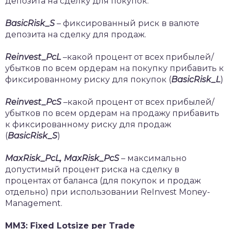
депозита на сделку для покупок.
BasicRisk
_
S
– фиксированный риск в валюте
депозита на сделку для продаж.
Reinvest
_
PcL
–какой процент от всех прибылей/
убытков по всем ордерам на покупку прибавить к
фиксированному риску для покупок (
BasicRisk
_
L
)
Reinvest
_
PcS
–какой процент от всех прибылей/
убытков по всем ордерам на продажу прибавить
к фиксированному риску для продаж
(
BasicRisk
_
S
)
MaxRisk
_
PcL
,
MaxRisk
_
PcS
– максимально
допустимый процент риска на сделку в
процентах от баланса (для покупок и продаж
отдельно) при использовании ReInvest Money-
Management.
MM3: Fixed Lotsize per Trade